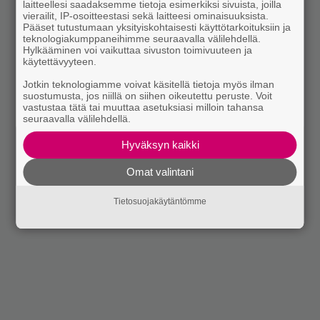
laitteellesi saadaksemme tietoja esimerkiksi sivuista, joilla
vierailit, IP-osoitteestasi sekä laitteesi ominaisuuksista.
Pääset tutustumaan yksityiskohtaisesti käyttötarkoituksiin ja
teknologiakumppaneihimme seuraavalla välilehdellä.
Hylkääminen voi vaikuttaa sivuston toimivuuteen ja
käytettävyyteen.
Jotkin teknologiamme voivat käsitellä tietoja myös ilman
suostumusta, jos niillä on siihen oikeutettu peruste. Voit
vastustaa tätä tai muuttaa asetuksiasi milloin tahansa
seuraavalla välilehdellä.
Hyväksyn kaikki
Omat valintani
Tietosuojakäytäntömme