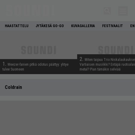
HAASTATTELU
JYTÄKESÄ GO-GO
KUVAGALLERIA
FESTIVAALIT
EN
2.
Miten taipuu Trio Niskalaukaukse
1.
Weezer-fanien pitkä odotus päättyy: yhtye
Vartiaisen musiikki? Entäpä ruotsala
tulee Suomeen
metal? Pian tämäkin selviää
Coldrain