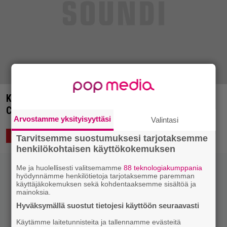
Kuvagalleria: Bullet For My Valentine, Adept &
Coldrain | 1.3.2014 The Circus, Helsinki
Arvostamme yksityisyyttäsi
Valintasi
3.3.2014 14:09
ELÄVÄ MUSIIKKI
KUVAA
Tarvitsemme suostumuksesi tarjotaksemme
henkilökohtaisen käyttökokemuksen
Me ja huolellisesti valitsemamme
88 teknologiakumppania
hyödynnämme henkilötietoja tarjotaksemme paremman
käyttäjäkokemuksen sekä kohdentaaksemme sisältöä ja
mainoksia.
Hyväksymällä suostut tietojesi käyttöön seuraavasti
Käytämme laitetunnisteita ja tallennamme evästeitä