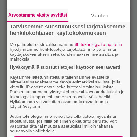
Arvostamme yksityisyyttäsi
Valintasi
Tarvitsemme suostumuksesi tarjotaksemme
henkilökohtaisen käyttökokemuksen
Me ja huolellisesti valitsemamme
88 teknologiakumppania
hyödynnämme henkilötietoja tarjotaksemme paremman
käyttäjäkokemuksen sekä kohdentaaksemme sisältöä ja
mainoksia.
Hyväksymällä suostut tietojesi käyttöön seuraavasti
Käytämme laitetunnisteita ja tallennamme evästeitä
laitteellesi saadaksemme tietoja esimerkiksi sivuista, joilla
vierailit, IP-osoitteestasi sekä laitteesi ominaisuuksista.
Pääset tutustumaan yksityiskohtaisesti käyttötarkoituksiin ja
teknologiakumppaneihimme seuraavalla välilehdellä.
Hylkääminen voi vaikuttaa sivuston toimivuuteen ja
käytettävyyteen.
Jotkin teknologiamme voivat käsitellä tietoja myös ilman
suostumusta, jos niillä on siihen oikeutettu peruste. Voit
vastustaa tätä tai muuttaa asetuksiasi milloin tahansa
seuraavalla välilehdellä.