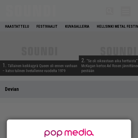
HAASTATTELU
FESTIVAALIT
KUVAGALLERIA
HELLSINKI METAL FESTI
2.
”Se oli oikeastaan aika herttaista”
1.
Tällainen keikkajyrä Queen oli ennen vanhaan
McKagan kertoo Axl Rosen jännittäne
– katso tulinen livetallenne vuodelta 1979
pestiään
Devian