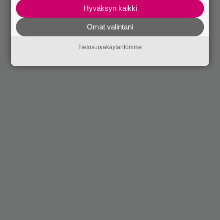
Hyväksyn kaikki
Omat valintani
Tietosuojakäytäntömme