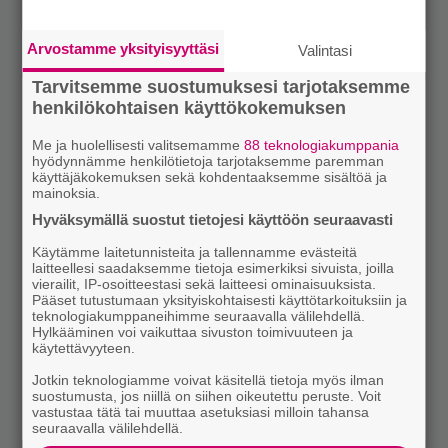
Arvostamme yksityisyyttäsi
Valintasi
Tarvitsemme suostumuksesi tarjotaksemme
henkilökohtaisen käyttökokemuksen
Me ja huolellisesti valitsemamme
88 teknologiakumppania
hyödynnämme henkilötietoja tarjotaksemme paremman
käyttäjäkokemuksen sekä kohdentaaksemme sisältöä ja
mainoksia.
Hyväksymällä suostut tietojesi käyttöön seuraavasti
Käytämme laitetunnisteita ja tallennamme evästeitä
laitteellesi saadaksemme tietoja esimerkiksi sivuista, joilla
vierailit, IP-osoitteestasi sekä laitteesi ominaisuuksista.
Pääset tutustumaan yksityiskohtaisesti käyttötarkoituksiin ja
teknologiakumppaneihimme seuraavalla välilehdellä.
Hylkääminen voi vaikuttaa sivuston toimivuuteen ja
käytettävyyteen.
Jotkin teknologiamme voivat käsitellä tietoja myös ilman
suostumusta, jos niillä on siihen oikeutettu peruste. Voit
vastustaa tätä tai muuttaa asetuksiasi milloin tahansa
seuraavalla välilehdellä.