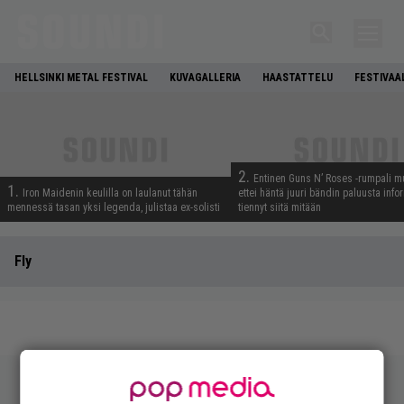
HELLSINKI METAL FESTIVAL
KUVAGALLERIA
HAASTATTELU
FESTIVAA
2.
Entinen Guns N’ Roses -rumpali mu
1.
Iron Maidenin keulilla on laulanut tähän
ettei häntä juuri bändin paluusta info
mennessä tasan yksi legenda, julistaa ex-solisti
tiennyt siitä mitään
Fly