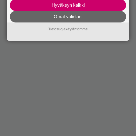
Hyväksyn kaikki
Omat valintani
Tietosuojakäytäntömme