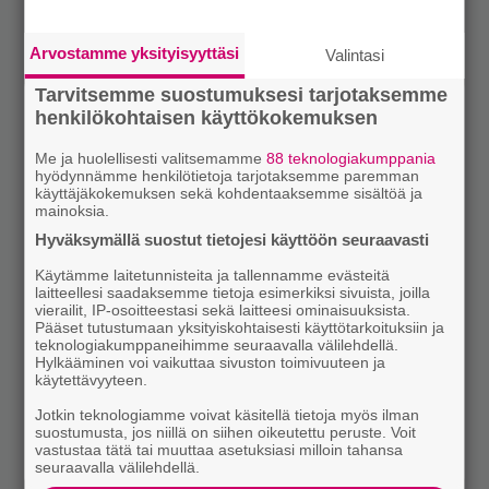
Arvostamme yksityisyyttäsi
Valintasi
Tarvitsemme suostumuksesi tarjotaksemme
henkilökohtaisen käyttökokemuksen
Me ja huolellisesti valitsemamme
88 teknologiakumppania
hyödynnämme henkilötietoja tarjotaksemme paremman
käyttäjäkokemuksen sekä kohdentaaksemme sisältöä ja
mainoksia.
Hyväksymällä suostut tietojesi käyttöön seuraavasti
Käytämme laitetunnisteita ja tallennamme evästeitä
laitteellesi saadaksemme tietoja esimerkiksi sivuista, joilla
vierailit, IP-osoitteestasi sekä laitteesi ominaisuuksista.
Pääset tutustumaan yksityiskohtaisesti käyttötarkoituksiin ja
teknologiakumppaneihimme seuraavalla välilehdellä.
Hylkääminen voi vaikuttaa sivuston toimivuuteen ja
käytettävyyteen.
Jotkin teknologiamme voivat käsitellä tietoja myös ilman
suostumusta, jos niillä on siihen oikeutettu peruste. Voit
vastustaa tätä tai muuttaa asetuksiasi milloin tahansa
seuraavalla välilehdellä.