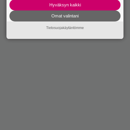
Hyväksyn kaikki
Omat valintani
Tietosuojakäytäntömme