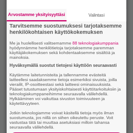
Arvostamme yksityisyyttäsi
Valintasi
Tarvitsemme suostumuksesi tarjotaksemme
henkilökohtaisen käyttökokemuksen
Me ja huolellisesti valitsemamme
88 teknologiakumppania
hyödynnämme henkilötietoja tarjotaksemme paremman
käyttäjäkokemuksen sekä kohdentaaksemme sisältöä ja
mainoksia.
Hyväksymällä suostut tietojesi käyttöön seuraavasti
Käytämme laitetunnisteita ja tallennamme evästeitä
laitteellesi saadaksemme tietoja esimerkiksi sivuista, joilla
vierailit, IP-osoitteestasi sekä laitteesi ominaisuuksista.
Pääset tutustumaan yksityiskohtaisesti käyttötarkoituksiin ja
teknologiakumppaneihimme seuraavalla välilehdellä.
Hylkääminen voi vaikuttaa sivuston toimivuuteen ja
käytettävyyteen.
Jotkin teknologiamme voivat käsitellä tietoja myös ilman
suostumusta, jos niillä on siihen oikeutettu peruste. Voit
vastustaa tätä tai muuttaa asetuksiasi milloin tahansa
seuraavalla välilehdellä.