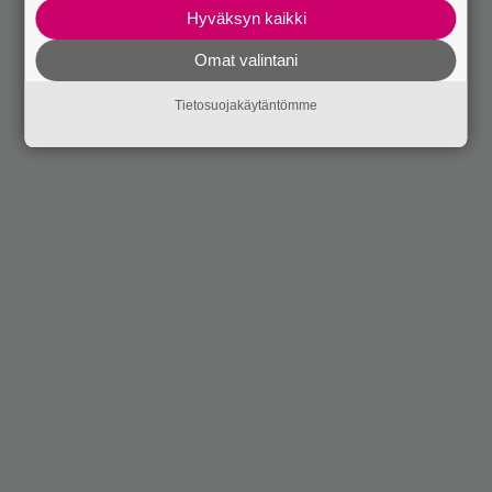
Hyväksyn kaikki
Omat valintani
Tietosuojakäytäntömme