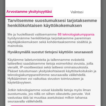
Arvostamme yksityisyyttäsi
Valintasi
Tarvitsemme suostumuksesi tarjotaksemme
henkilökohtaisen käyttökokemuksen
Me ja huolellisesti valitsemamme
88 teknologiakumppania
hyödynnämme henkilötietoja tarjotaksemme paremman
käyttäjäkokemuksen sekä kohdentaaksemme sisältöä ja
mainoksia.
Hyväksymällä suostut tietojesi käyttöön seuraavasti
Käytämme laitetunnisteita ja tallennamme evästeitä
laitteellesi saadaksemme tietoja esimerkiksi sivuista, joilla
vierailit, IP-osoitteestasi sekä laitteesi ominaisuuksista.
Pääset tutustumaan yksityiskohtaisesti käyttötarkoituksiin ja
teknologiakumppaneihimme seuraavalla välilehdellä.
Hylkääminen voi vaikuttaa sivuston toimivuuteen ja
käytettävyyteen.
Jotkin teknologiamme voivat käsitellä tietoja myös ilman
suostumusta, jos niillä on siihen oikeutettu peruste. Voit
vastustaa tätä tai muuttaa asetuksiasi milloin tahansa
seuraavalla välilehdellä.