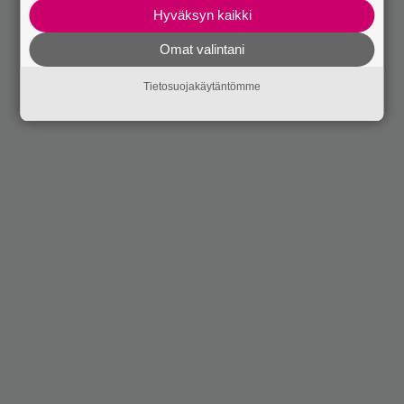
Hyväksyn kaikki
Omat valintani
Tietosuojakäytäntömme