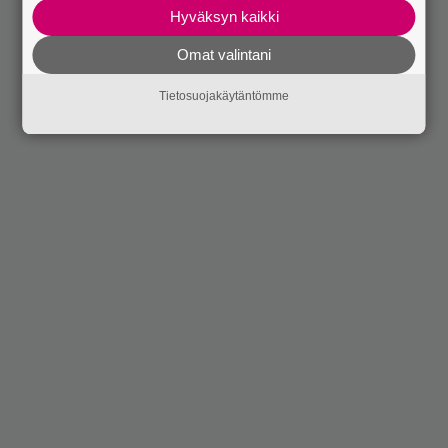
Hyväksyn kaikki
Omat valintani
Tietosuojakäytäntömme