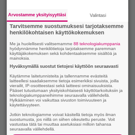
Arvostamme yksityisyyttäsi
Valintasi
Tarvitsemme suostumuksesi tarjotaksemme
henkilökohtaisen käyttökokemuksen
Me ja huolellisesti valitsemamme
88 teknologiakumppania
hyödynnämme henkilötietoja tarjotaksemme paremman
käyttäjäkokemuksen sekä kohdentaaksemme sisältöä ja
mainoksia.
Hyväksymällä suostut tietojesi käyttöön seuraavasti
Käytämme laitetunnisteita ja tallennamme evästeitä
laitteellesi saadaksemme tietoja esimerkiksi sivuista, joilla
vierailit, IP-osoitteestasi sekä laitteesi ominaisuuksista.
Pääset tutustumaan yksityiskohtaisesti käyttötarkoituksiin ja
teknologiakumppaneihimme seuraavalla välilehdellä.
Hylkääminen voi vaikuttaa sivuston toimivuuteen ja
käytettävyyteen.
Jotkin teknologiamme voivat käsitellä tietoja myös ilman
suostumusta, jos niillä on siihen oikeutettu peruste. Voit
vastustaa tätä tai muuttaa asetuksiasi milloin tahansa
seuraavalla välilehdellä.