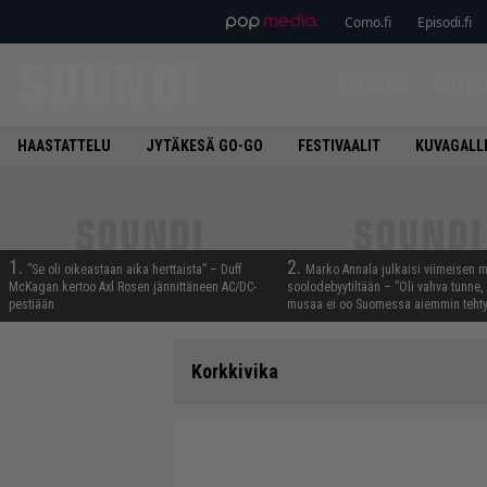
Como.fi
Episodi.fi
ETUSIVU
UUTIS
HAASTATTELU
JYTÄKESÄ GO-GO
FESTIVAALIT
KUVAGALL
1.
2.
”Se oli oikeastaan aika herttaista” – Duff
Marko Annala julkaisi viimeisen m
McKagan kertoo Axl Rosen jännittäneen AC/DC-
soolodebyytiltään – ”Oli vahva tunne, e
pestiään
musaa ei oo Suomessa aiemmin tehty
Korkkivika