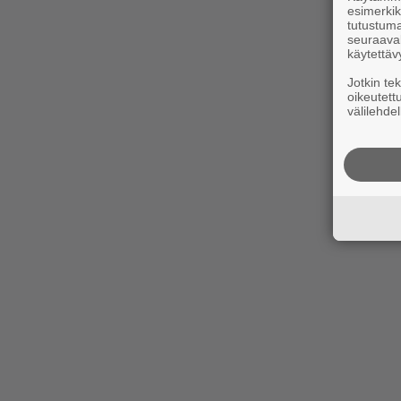
esimerkiks
tutustuma
seuraaval
käytettäv
Jotkin te
oikeutett
välilehdel