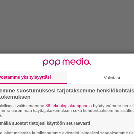
vostamme yksityisyyttäsi
Valintasi
semme suostumuksesi tarjotaksemme henkilökohtai
ökokemuksen
lellisesti valitsemamme
88 teknologiakumppania
hyödynnämme henkilö
semme paremman käyttäjäkokemuksen sekä kohdentaaksemme sisältöä
a.
ällä suostut tietojesi käyttöön seuraavasti
laitetunnisteita ja tallennamme evästeitä laitteellesi saadaksemme tie