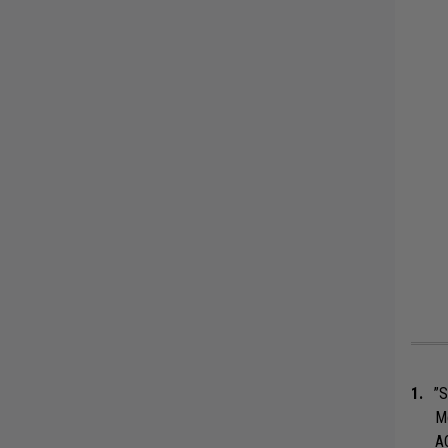
”S
M
A