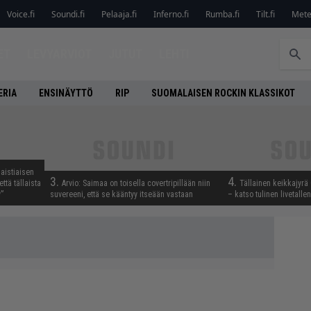
Voice.fi
Soundi.fi
Pelaaja.fi
Inferno.fi
Rumba.fi
Tilt.fi
Metel
ET
LEVYARVIOT
JUTUT
LEHTI
ERIA
ENSINÄYTTÖ
RIP
SUOMALAISEN ROCKIN KLASSIKOT
aistiaisen
3.
4.
ttä tällaista
Arvio: Saimaa on toisella covertripillään niin
Tällainen keikkajyrä
”
suvereeni, että se kääntyy itseään vastaan
– katso tulinen livetall