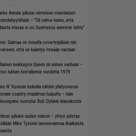
rko Annala julkaisi viimeisen maistiaisen
olodebyytiltään – ”Oli vahva tunne, että
llaista musaa ei oo Suomessa aiemmin tehty”
vio: Saimaa on toisella covertripillään niin
vereeni, että se kääntyy itseään vastaan
llainen keikkajyrä Queen oli ennen vanhaan –
tso tulinen livetallenne vuodelta 1979
ns N’ Rosesin keikalla nähtiin yllätysvieras
oraan country-maailman huipulta – näin
koonpano suoriutui Bob Dylanin klassikosta
thrax julkaisi uuden videon – yhtye julistaa
isillään Mike Tysonin lanseeraamaa ikiaikaista
isautta