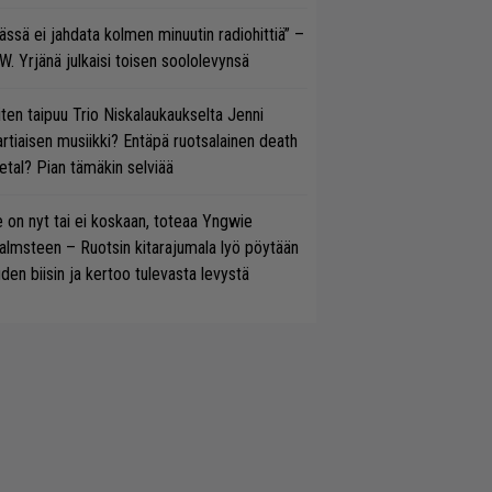
ässä ei jahdata kolmen minuutin radiohittiä” –
W. Yrjänä julkaisi toisen soololevynsä
ten taipuu Trio Niskalaukaukselta Jenni
rtiaisen musiikki? Entäpä ruotsalainen death
tal? Pian tämäkin selviää
 on nyt tai ei koskaan, toteaa Yngwie
lmsteen – Ruotsin kitarajumala lyö pöytään
den biisin ja kertoo tulevasta levystä