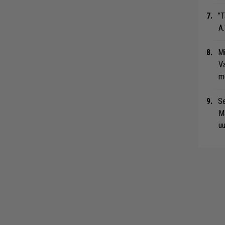
”T
A.
Mi
Va
me
Se
Ma
uu