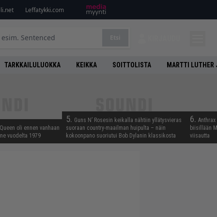
i.net
Leffatykki.com
Etsi
KIRJAUDU
TARKKAILULUOKKA
KEIKKA
SOITTOLISTA
MARTTI LUTHER 
5.
6.
Guns N’ Rosesin keikalla nähtiin yllätysvieras
Anthrax 
 Queen oli ennen vanhaan
suoraan country-maailman huipulta – näin
biisillään 
enne vuodelta 1979
kokoonpano suoriutui Bob Dylanin klassikosta
viisautta