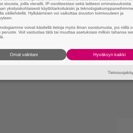
i sivuista, joilla vierailit, IP-osoitteestasi sekä laitteesi ominaisuuksista
an yksityiskohtaisesti käyttötarkoituksiin ja teknologiakumppaneihimm
la välilehdellä. Hylkääminen voi vaikuttaa sivuston toimivuuteen ja
yyteen.
knologiamme voivat käsitellä tietoja myös ilman suostumusta, jos niillä o
u peruste. Voit vastustaa tätä tai muuttaa asetuksiasi milloin tahansa se
lä.
Omat valintani
Hyväksyn kaikki
Tietosuojak