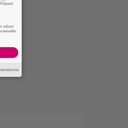
. Pääset
e
n siihen
uraavalla
äytäntömme