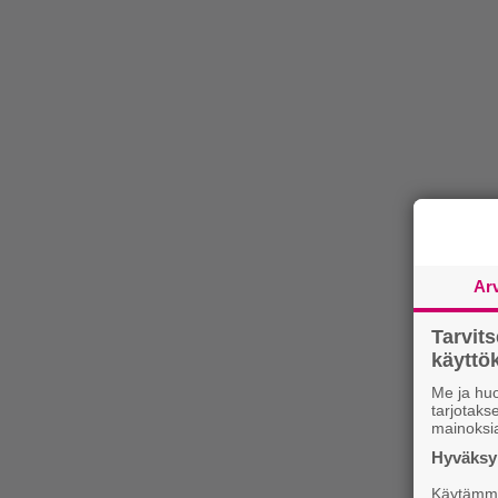
Ar
Tarvit
käytt
Me ja huo
tarjotak
mainoksi
Hyväksym
Käytämme 