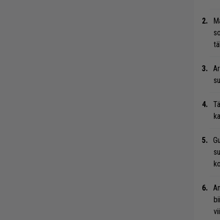
Ma
so
tä
Ar
su
Tä
ka
Gu
su
ko
An
bi
vi