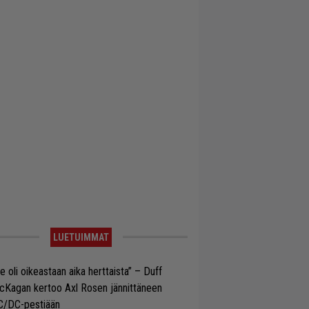
LUETUIMMAT
e oli oikeastaan aika herttaista” – Duff
cKagan kertoo Axl Rosen jännittäneen
C/DC-pestiään