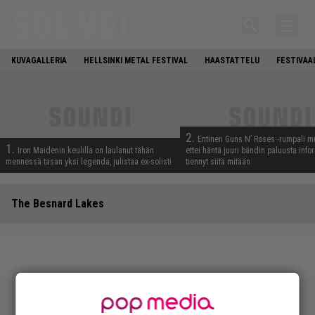
KUVAGALLERIA
HELLSINKI METAL FESTIVAL
HAASTATTELU
FESTIVAA
2.
Entinen Guns N’ Roses -rumpali mu
1.
Iron Maidenin keulilla on laulanut tähän
ettei häntä juuri bändin paluusta info
mennessä tasan yksi legenda, julistaa ex-solisti
tiennyt siitä mitään
The Besnard Lakes