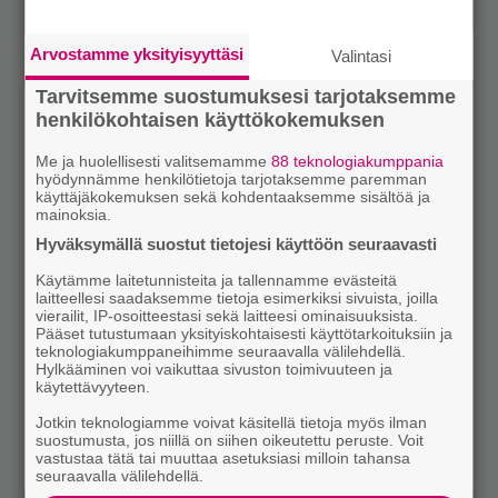
Arvostamme yksityisyyttäsi
Valintasi
Tarvitsemme suostumuksesi tarjotaksemme
henkilökohtaisen käyttökokemuksen
Me ja huolellisesti valitsemamme
88 teknologiakumppania
hyödynnämme henkilötietoja tarjotaksemme paremman
käyttäjäkokemuksen sekä kohdentaaksemme sisältöä ja
mainoksia.
Hyväksymällä suostut tietojesi käyttöön seuraavasti
Käytämme laitetunnisteita ja tallennamme evästeitä
laitteellesi saadaksemme tietoja esimerkiksi sivuista, joilla
vierailit, IP-osoitteestasi sekä laitteesi ominaisuuksista.
Pääset tutustumaan yksityiskohtaisesti käyttötarkoituksiin ja
teknologiakumppaneihimme seuraavalla välilehdellä.
Hylkääminen voi vaikuttaa sivuston toimivuuteen ja
käytettävyyteen.
Jotkin teknologiamme voivat käsitellä tietoja myös ilman
suostumusta, jos niillä on siihen oikeutettu peruste. Voit
vastustaa tätä tai muuttaa asetuksiasi milloin tahansa
seuraavalla välilehdellä.