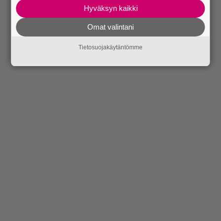
Hyväksyn kaikki
Omat valintani
Tietosuojakäytäntömme