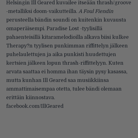
Helsingin Ill Geared kuvailee itseään thrash/groove
-metalliksi doom-vaikutteilla.
A Foul Fiendin
perusteella bändin soundi on kuitenkin kuvausta
omaperäisempi. Paradise Lost -tyylisillä
pahaenteisillä kitaramelodioilla alkava biisi kulkee
Therapy?n tyylisen punkimman riffittelyn jälkeen
puhelaulettujen ja aika punkisti huudettujen
kertsien jälkeen lopun thrash-riffittelyyn. Kuten
arvata saattaa ei homma ihan täysin pysy kasassa,
mutta kunhan Ill Geared saa musiikkiinsa
ammattimaisempaa otetta, tulee bändi olemaan
erittäin kiinnostava.
facebook.com/IllGeared