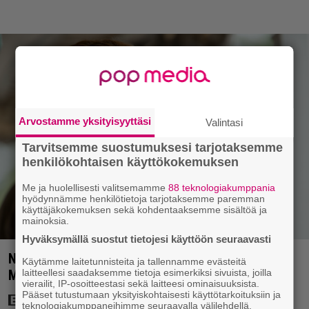
Arvostamme yksityisyyttäsi
Valintasi
Tarvitsemme suostumuksesi tarjotaksemme
henkilökohtaisen käyttökokemuksen
Me ja huolellisesti valitsemamme
88 teknologiakumppania
hyödynnämme henkilötietoja tarjotaksemme paremman
käyttäjäkokemuksen sekä kohdentaaksemme sisältöä ja
mainoksia.
Hyväksymällä suostut tietojesi käyttöön seuraavasti
Nyt Netflixissä: 180 miljoonan toimintaseikkailu –
Käytämme laitetunnisteita ja tallennamme evästeitä
laitteellesi saadaksemme tietoja esimerkiksi sivuista, joilla
Margot Robbie vei seksikohtauksen liian pitkälle
vierailit, IP-osoitteestasi sekä laitteesi ominaisuuksista.
Pääset tutustumaan yksityiskohtaisesti käyttötarkoituksiin ja
teknologiakumppaneihimme seuraavalla välilehdellä.