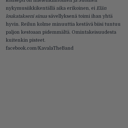
konsepti on mielenkiintoinen ja Suomen
nykymusiikkikentällä aika erikoinen, ei
Elän
loukatakseni sinua
sävellyksenä toimi ihan yhtä
hyvin. Reilun kolme minuuttia kestävä biisi tuntuu
paljon kestoaan pidemmältä. Omintakeisuudesta
kuitenkin pisteet.
facebook.com/KavalaTheBand