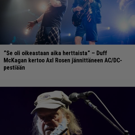
”Se oli oikeastaan aika herttaista” – Duff
McKagan kertoo Axl Rosen jännittäneen AC/DC-
pestiään