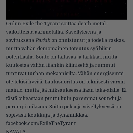
Oulun Exile the Tyrant soittaa death metal -
vaikutteista äärimetallia. Sävellyksenä ja
sovituksena
Pariah
on onnistunut ja todella raskas,
mutta vähän demomainen toteutus syö biisin
potentiaalia. Soitto on taitavaa ja tarkkaa, mutta
kuulostaa vähän liiankin kliiniseltä ja rummut
tuntuvat turhan mekaanisilta. Vähän energisempi
ote tekisi hyvää. Laulusuoritus on teknisesti varsin
mainio, mutta jää miksauksessa liaan taka-alalle. Ei
tästä oikeastaan puutu kuin paremmat soundit ja
parempi miksaus. Soitto pelaa ja sävellyksessä on
sopivasti koukkuja ja dynamiikkaa.
facebook.com/ExileTheTyrant
KAVALA