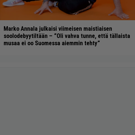
Marko Annala julkaisi viimeisen maistiaisen
soolodebyytiltään – ”Oli vahva tunne, että tällaista
musaa ei oo Suomessa aiemmin tehty”