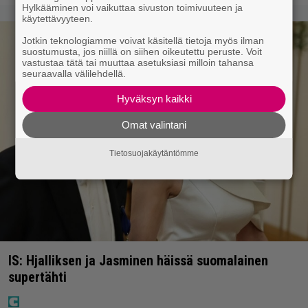
Hylkääminen voi vaikuttaa sivuston toimivuuteen ja
käytettävyyteen.
Jotkin teknologiamme voivat käsitellä tietoja myös ilman
suostumusta, jos niillä on siihen oikeutettu peruste. Voit
vastustaa tätä tai muuttaa asetuksiasi milloin tahansa
seuraavalla välilehdellä.
Hyväksyn kaikki
Omat valintani
Tietosuojakäytäntömme
IS: Hjalliksen ja Jasminen häissä suomalainen
supertähti