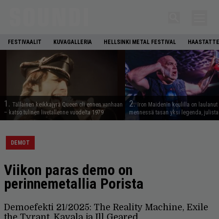
FESTIVAALIT
KUVAGALLERIA
HELLSINKI METAL FESTIVAL
HAASTATTE
1.
2.
Tällainen keikkajyrä Queen oli ennen vanhaan
Iron Maidenin keulilla on laulanut
– katso tulinen livetallenne vuodelta 1979
mennessä tasan yksi legenda, julistaa
DEMOT
Viikon paras demo on
perinnemetallia Porista
Demoefekti 21/2025: The Reality Machine, Exile
the Tyrant, Kavala ja Ill Geared.