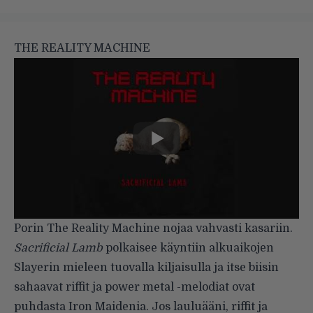
THE REALITY MACHINE
Porin The Reality Machine nojaa vahvasti kasariin.
Sacrificial Lamb
polkaisee käyntiin alkuaikojen
Slayerin mieleen tuovalla kiljaisulla ja itse biisin
sahaavat riffit ja power metal -melodiat ovat
puhdasta Iron Maidenia. Jos lauluääni, riffit ja