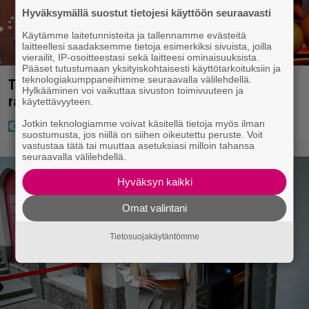
Hyväksymällä suostut tietojesi käyttöön seuraavasti
Käytämme laitetunnisteita ja tallennamme evästeitä
laitteellesi saadaksemme tietoja esimerkiksi sivuista, joilla
vierailit, IP-osoitteestasi sekä laitteesi ominaisuuksista.
Pääset tutustumaan yksityiskohtaisesti käyttötarkoituksiin ja
teknologiakumppaneihimme seuraavalla välilehdellä.
Täällä pelattiin lauantain Loton ja Jokerin isot
Hylkääminen voi vaikuttaa sivuston toimivuuteen ja
rahat – Tokmannilla, ABC:lla, netissä…
käytettävyyteen.
Jotkin teknologiamme voivat käsitellä tietoja myös ilman
suostumusta, jos niillä on siihen oikeutettu peruste. Voit
vastustaa tätä tai muuttaa asetuksiasi milloin tahansa
seuraavalla välilehdellä.
Hyväksyn kaikki
Omat valintani
Tietosuojakäytäntömme