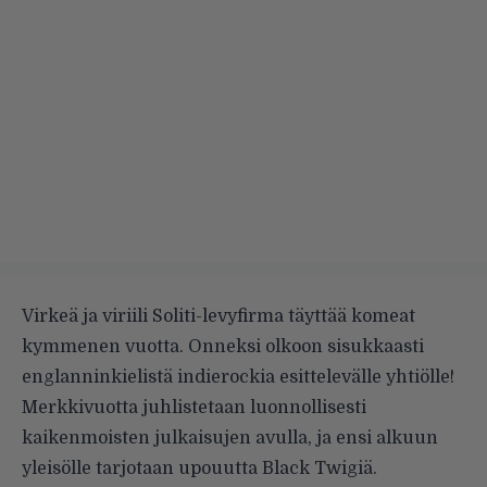
Virkeä ja viriili Soliti-levyfirma täyttää komeat
kymmenen vuotta. Onneksi olkoon sisukkaasti
englanninkielistä indierockia esittelevälle yhtiölle!
Merkkivuotta juhlistetaan luonnollisesti
kaikenmoisten julkaisujen avulla, ja ensi alkuun
yleisölle tarjotaan upouutta Black Twigiä.