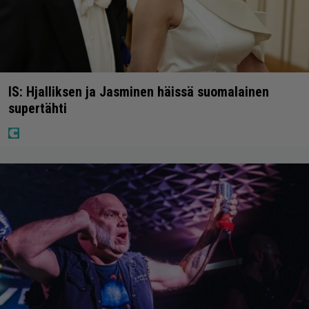
IS: Hjalliksen ja Jasminen häissä suomalainen
supertähti