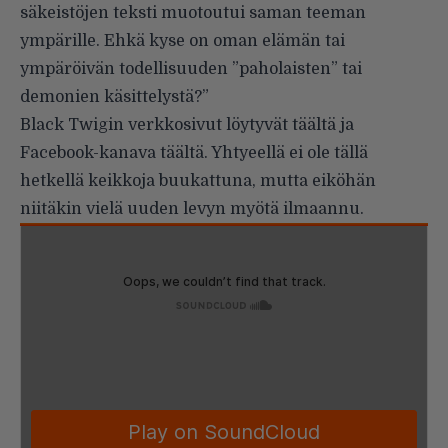
säkeistöjen teksti muotoutui saman teeman
ympärille. Ehkä kyse on oman elämän tai
ympäröivän todellisuuden ”paholaisten” tai
demonien käsittelystä?”
Black Twigin verkkosivut löytyvät
täältä
ja
Facebook-kanava
täältä
. Yhtyeellä ei ole tällä
hetkellä keikkoja buukattuna, mutta eiköhän
niitäkin vielä uuden levyn myötä ilmaannu.