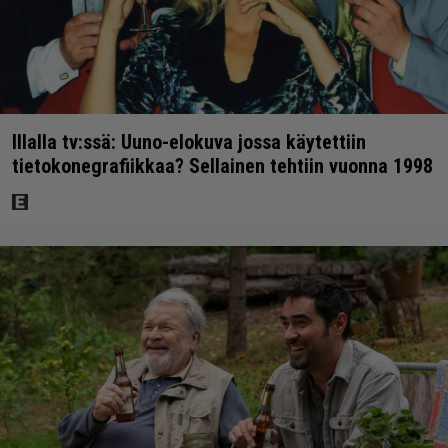
Illalla tv:ssä: Uuno-elokuva jossa käytettiin
tietokonegrafiikkaa? Sellainen tehtiin vuonna 1998