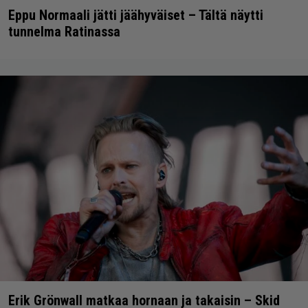
Eppu Normaali jätti jäähyväiset – Tältä näytti
tunnelma Ratinassa
Erik Grönwall matkaa hornaan ja takaisin – Skid