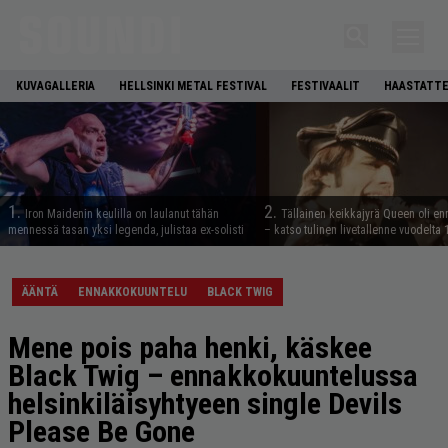
KUVAGALLERIA
HELLSINKI METAL FESTIVAL
FESTIVAALIT
HAASTATTE
1.
2.
Iron Maidenin keulilla on laulanut tähän
Tällainen keikkajyrä Queen oli e
mennessä tasan yksi legenda, julistaa ex-solisti
– katso tulinen livetallenne vuodelta
ÄÄNTÄ
ENNAKKOKUUNTELU
BLACK TWIG
Mene pois paha henki, käskee
Black Twig – ennakkokuuntelussa
helsinkiläisyhtyeen single Devils
Please Be Gone