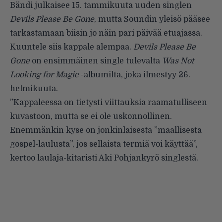
Bändi julkaisee 15. tammikuuta uuden singlen
Devils Please Be Gone
, mutta Soundin yleisö pääsee
tarkastamaan biisin jo näin pari päivää etuajassa.
Kuuntele siis kappale alempaa.
Devils Please Be
Gone
on ensimmäinen single tulevalta
Was Not
Looking for Magic
-albumilta, joka ilmestyy 26.
helmikuuta.
”Kappaleessa on tietysti viittauksia raamatulliseen
kuvastoon, mutta se ei ole uskonnollinen.
Enemmänkin kyse on jonkinlaisesta ”maallisesta
gospel-laulusta”, jos sellaista termiä voi käyttää”,
kertoo laulaja-kitaristi Aki Pohjankyrö singlestä.