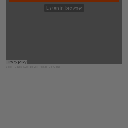
Soliti
·
Black Twig: Devils Please Be Gone