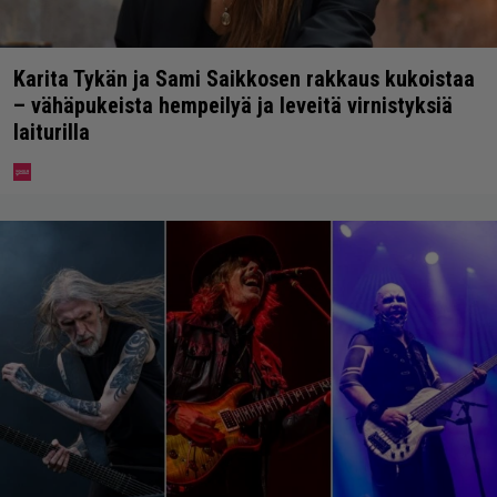
Karita Tykän ja Sami Saikkosen rakkaus kukoistaa
– vähäpukeista hempeilyä ja leveitä virnistyksiä
laiturilla