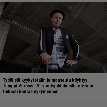
Työläisiä kyykytetään ja maaseutu köyhtyy –
Tumppi Varosen 70-vuotisjuhlabiisillä otetaan
tiukasti kantaa nykymenoon