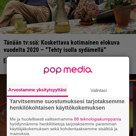
Tänään tv:ssä: Koskettava kotimainen elokuva
vuodelta 2020 – ”Tehty isolla sydämellä”
Arvostamme yksityisyyttäsi
Valintasi
Tarvitsemme suostumuksesi tarjotaksemme
henkilökohtaisen käyttökokemuksen
Me ja huolellisesti valitsemamme
88 teknologiakumppania
hyödynnämme henkilötietoja tarjotaksemme paremman
käyttäjäkokemuksen sekä kohdentaaksemme sisältöä ja
mainoksia.