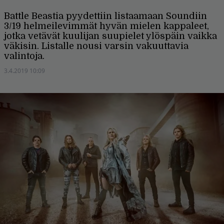
Battle Beastia pyydettiin listaamaan Soundiin
3/19 helmeilevimmät hyvän mielen kappaleet,
jotka vetävät kuulijan suupielet ylöspäin vaikka
väkisin. Listalle nousi varsin vakuuttavia
valintoja.
3.4.2019 10:09