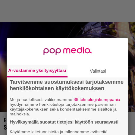
Arvostamme yksityisyyttäsi
Valintasi
Tarvitsemme suostumuksesi tarjotaksemme
henkilökohtaisen käyttökokemuksen
Me ja huolellisesti valitsemamme
88 teknologiakumppania
hyödynnämme henkilötietoja tarjotaksemme paremman
käyttäjäkokemuksen sekä kohdentaaksemme sisältöä ja
mainoksia.
Eurojackpotissa poksahti 32,7 miljoonaa, ja tänne
Hyväksymällä suostut tietojesi käyttöön seuraavasti
Suomen isoin voitto meni
Käytämme laitetunnisteita ja tallennamme evästeitä