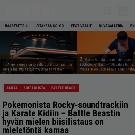
HAASTATTELU
JYTÄKESÄ GO-GO
FESTIVAALIT
KUVAGALLERIA
EN
2.
Marko Annala julkaisi viimeisen m
1.
Arvio: Saimaa on toisella covertripillään niin
soolodebyytiltään – ”Oli vahva tunne, e
suvereeni, että se kääntyy itseään vastaan
musaa ei oo Suomessa aiemmin tehty
ÄÄNTÄ
SOITTOLISTA
BATTLE BEAST
Pokemonista Rocky-soundtrackiin
ja Karate Kidiin – Battle Beastin
hyvän mielen biisilistaus on
mieletöntä kamaa