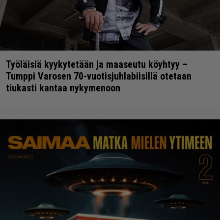
Työläisiä kyykytetään ja maaseutu köyhtyy –
Tumppi Varosen 70-vuotisjuhlabiisillä otetaan
tiukasti kantaa nykymenoon