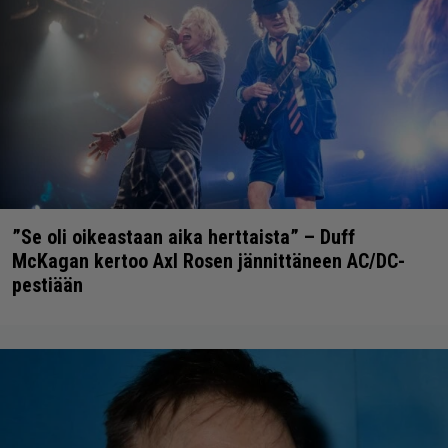
”Se oli oikeastaan aika herttaista” – Duff
McKagan kertoo Axl Rosen jännittäneen AC/DC-
pestiään