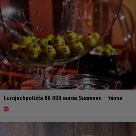
Eurojackpotista 80 000 euroa Suomeen – tänne