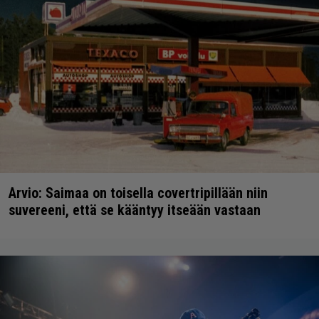
Arvio: Saimaa on toisella covertripillään niin
suvereeni, että se kääntyy itseään vastaan