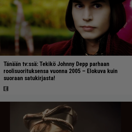
Tänään tv:ssä: Tekikö Johnny Depp parhaan
roolisuorituksensa vuonna 2005 – Elokuva kuin
suoraan satukirjasta!