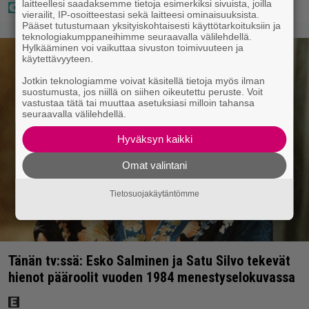
laitteellesi saadaksemme tietoja esimerkiksi sivuista, joilla
vierailit, IP-osoitteestasi sekä laitteesi ominaisuuksista.
Pääset tutustumaan yksityiskohtaisesti käyttötarkoituksiin ja
teknologiakumppaneihimme seuraavalla välilehdellä.
Hylkääminen voi vaikuttaa sivuston toimivuuteen ja
käytettävyyteen.
Jotkin teknologiamme voivat käsitellä tietoja myös ilman
suostumusta, jos niillä on siihen oikeutettu peruste. Voit
vastustaa tätä tai muuttaa asetuksiasi milloin tahansa
seuraavalla välilehdellä.
Hyväksyn kaikki
Omat valintani
Tietosuojakäytäntömme
Tänän tv:ssä: Esko Salminen ja Satu Silvo tekevät
hienot pääroolit vuoden 1984 menestyselokuvassa