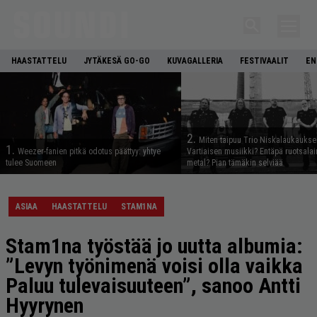
HAASTATTELU
JYTÄKESÄ GO-GO
KUVAGALLERIA
FESTIVAALIT
EN
2.
Miten taipuu Trio Niskalaukaukse
1.
Weezer-fanien pitkä odotus päättyy: yhtye
Vartiaisen musiikki? Entäpä ruotsala
tulee Suomeen
metal? Pian tämäkin selviää
ASIAA
HAASTATTELU
STAM1NA
Stam1na työstää jo uutta albumia:
”Levyn työnimenä voisi olla vaikka
Paluu tulevaisuuteen”, sanoo Antti
Hyyrynen