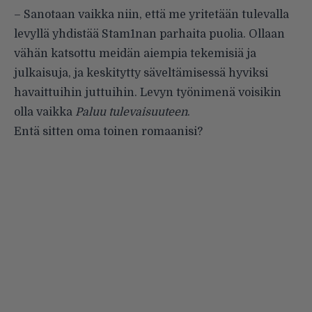
– Sanotaan vaikka niin, että me yritetään tulevalla
levyllä yhdistää Stam1nan parhaita puolia. Ollaan
vähän katsottu meidän aiempia tekemisiä ja
julkaisuja, ja keskitytty säveltämisessä hyviksi
havaittuihin juttuihin. Levyn työnimenä voisikin
olla vaikka
Paluu tulevaisuuteen
.
Entä sitten oma toinen romaanisi?