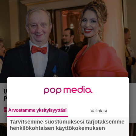
Uuno: Hjallis Harkimo menee naimisiin Jasmine
Pajarin kanssa
Arvostamme yksityisyyttäsi
Valintasi
Tarvitsemme suostumuksesi tarjotaksemme
henkilökohtaisen käyttökokemuksen