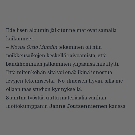
Edellisen albumin jälkitunnelmat ovat samalla
kaikonneet.
–
Novus Ordo Mundin
tekeminen oli niin
poikkeusaikojen keskellä raivoamista, että
bändihommien jatkaminen ylipäänsä mietitytti.
Että mitenköhän sitä voi enää ikinä innostua
levyjen tekemisestä… No, ilmeisen hyvin, sillä me
ollaan taas studion kynnyksellä.
Stam1na työstää uutta materiaalia vanhan
luottokumppanin
Janne Joutsenniemen
kanssa.