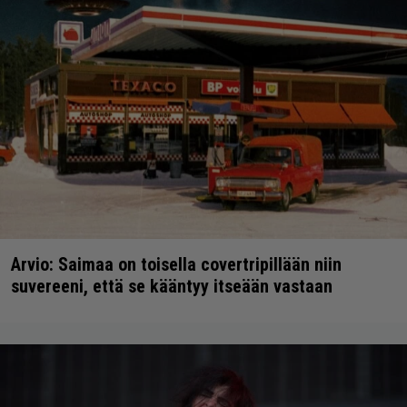
Arvio: Saimaa on toisella covertripillään niin
suvereeni, että se kääntyy itseään vastaan