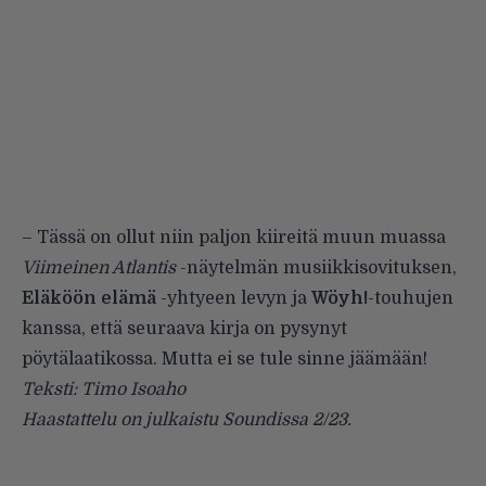
– Tässä on ollut niin paljon kiireitä muun muassa
Viimeinen Atlantis
-näytelmän musiikkisovituksen,
Eläköön elämä
-yhtyeen levyn ja
Wöyh!
-touhujen
kanssa, että seuraava kirja on pysynyt
pöytälaatikossa. Mutta ei se tule sinne jäämään!
Teksti: Timo Isoaho
Haastattelu on julkaistu Soundissa 2/23.