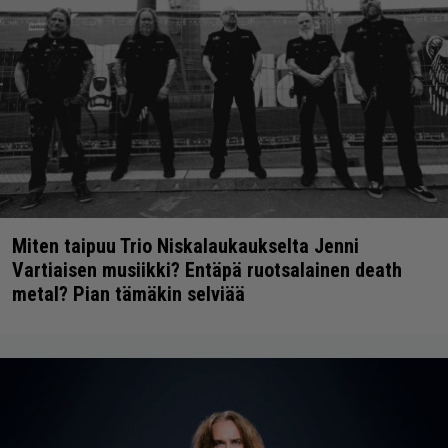
Miten taipuu Trio Niskalaukaukselta Jenni
Vartiaisen musiikki? Entäpä ruotsalainen death
metal? Pian tämäkin selviää