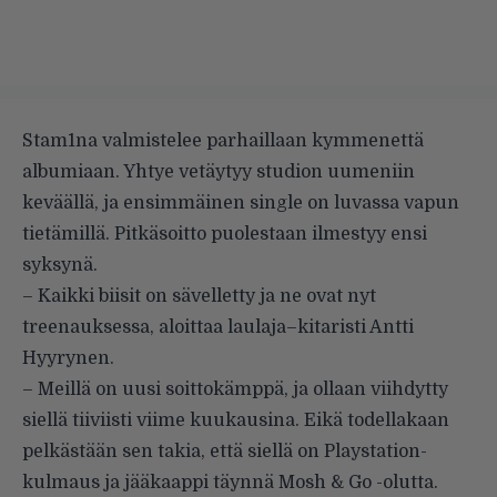
Stam1na valmistelee parhaillaan kymmenettä
albumiaan. Yhtye vetäytyy studion uumeniin
keväällä, ja ensimmäinen single on luvassa vapun
tietämillä. Pitkäsoitto puolestaan ilmestyy ensi
syksynä.
– Kaikki biisit on sävelletty ja ne ovat nyt
treenauksessa, aloittaa laulaja–kitaristi Antti
Hyyrynen.
– Meillä on uusi soittokämppä, ja ollaan viihdytty
siellä tiiviisti viime kuukausina. Eikä todellakaan
pelkästään sen takia, että siellä on Playstation-
kulmaus ja jääkaappi täynnä Mosh & Go -olutta.