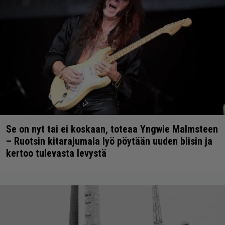
Se on nyt tai ei koskaan, toteaa Yngwie Malmsteen
– Ruotsin kitarajumala lyö pöytään uuden biisin ja
kertoo tulevasta levystä