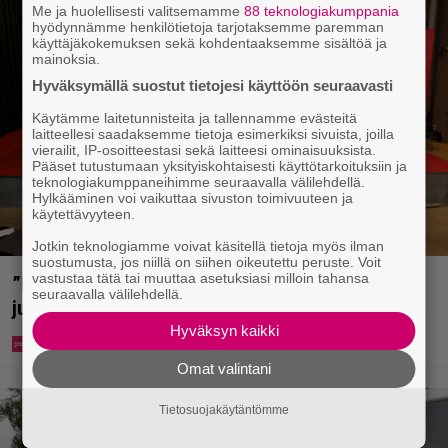
Me ja huolellisesti valitsemamme
88 teknologiakumppania
hyödynnämme henkilötietoja tarjotaksemme paremman
käyttäjäkokemuksen sekä kohdentaaksemme sisältöä ja
mainoksia.
Hyväksymällä suostut tietojesi käyttöön seuraavasti
Käytämme laitetunnisteita ja tallennamme evästeitä
laitteellesi saadaksemme tietoja esimerkiksi sivuista, joilla
vierailit, IP-osoitteestasi sekä laitteesi ominaisuuksista.
Pääset tutustumaan yksityiskohtaisesti käyttötarkoituksiin ja
teknologiakumppaneihimme seuraavalla välilehdellä.
Hylkääminen voi vaikuttaa sivuston toimivuuteen ja
käytettävyyteen.
Jotkin teknologiamme voivat käsitellä tietoja myös ilman
suostumusta, jos niillä on siihen oikeutettu peruste. Voit
vastustaa tätä tai muuttaa asetuksiasi milloin tahansa
”Että semmonen sirkus” – TTK-kilpailijat
seuraavalla välilehdellä.
julkistettiin ja kansalla on sanottavaa
Hyväksyn kaikki
Omat valintani
Tietosuojakäytäntömme