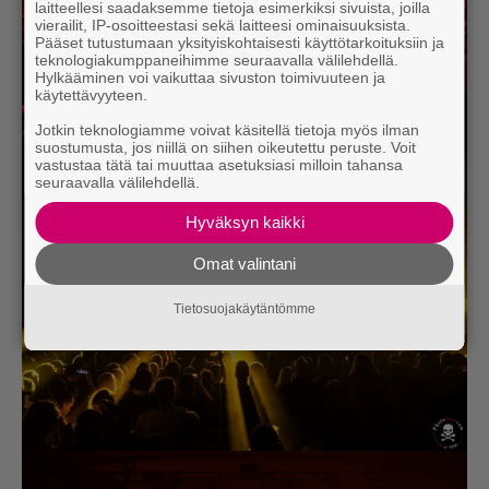
laitteellesi saadaksemme tietoja esimerkiksi sivuista, joilla
vierailit, IP-osoitteestasi sekä laitteesi ominaisuuksista.
Pääset tutustumaan yksityiskohtaisesti käyttötarkoituksiin ja
teknologiakumppaneihimme seuraavalla välilehdellä.
Hylkääminen voi vaikuttaa sivuston toimivuuteen ja
käytettävyyteen.
Jotkin teknologiamme voivat käsitellä tietoja myös ilman
suostumusta, jos niillä on siihen oikeutettu peruste. Voit
vastustaa tätä tai muuttaa asetuksiasi milloin tahansa
seuraavalla välilehdellä.
Hyväksyn kaikki
Omat valintani
Tietosuojakäytäntömme