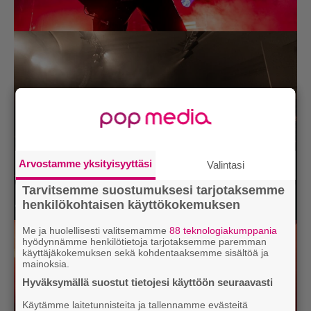
Arvostamme yksityisyyttäsi
Valintasi
Tarvitsemme suostumuksesi tarjotaksemme
henkilökohtaisen käyttökokemuksen
Me ja huolellisesti valitsemamme
88 teknologiakumppania
hyödynnämme henkilötietoja tarjotaksemme paremman
käyttäjäkokemuksen sekä kohdentaaksemme sisältöä ja
mainoksia.
Hyväksymällä suostut tietojesi käyttöön seuraavasti
Käytämme laitetunnisteita ja tallennamme evästeitä