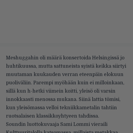
Meshuggahin oli määrä konsertoida Helsingissä jo
huhtikuussa, mutta sattuneista syistä keikka siirtyi
muutaman kuukauden verran eteenpäin elokuun
puoliväliin. Parempi myöhään kuin ei milloinkaan,
sillä kun h-hetki viimein koitti, yleisö oli varsin
innokkaasti menossa mukana. Siinä lattia tömisi,
kun yleisömassa velloi tekniikkametalin tahtiin
ruotsalaisen klassikkoyhtyeen tahdissa.
Soundin luottokuvaaja Sami Lommi vieraili
Kulttuuritalolla katsomassa, millaista metakkaa