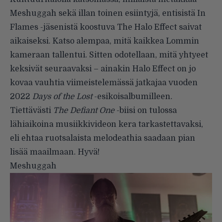
Meshuggah sekä illan toinen esiintyjä, entisistä In
Flames -jäsenistä koostuva The Halo Effect saivat
aikaiseksi. Katso alempaa, mitä kaikkea Lommin
kameraan tallentui. Sitten odotellaan, mitä yhtyeet
keksivät seuraavaksi – ainakin Halo Effect on jo
kovaa vauhtia viimeistelemässä jatkajaa vuoden
2022
Days of the Lost
-esikoisalbumilleen.
Tiettävästi
The Defiant One
-biisi on tulossa
lähiaikoina musiikkivideon kera tarkastettavaksi,
eli ehtaa ruotsalaista melodeathia saadaan pian
lisää maailmaan. Hyvä!
Meshuggah