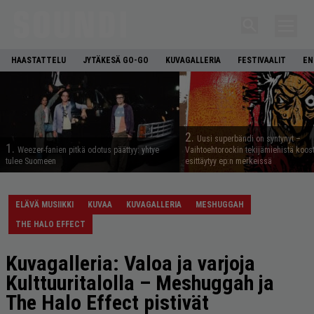
HAASTATTELU
JYTÄKESÄ GO-GO
KUVAGALLERIA
FESTIVAALIT
EN
2.
Uusi superbändi on syntynyt –
1.
Weezer-fanien pitkä odotus päättyy: yhtye
Vaihtoehtorockin tekijämiehistä koos
tulee Suomeen
esittäytyy ep:n merkeissä
ELÄVÄ MUSIIKKI
KUVAA
KUVAGALLERIA
MESHUGGAH
THE HALO EFFECT
Kuvagalleria: Valoa ja varjoja
Kulttuuritalolla – Meshuggah ja
The Halo Effect pistivät