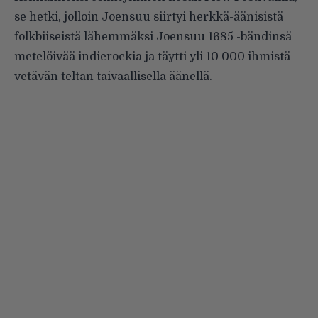
se hetki, jolloin Joensuu siirtyi herkkä-äänisistä
folkbiiseistä lähemmäksi Joensuu 1685 -bändinsä
metelöivää indierockia ja täytti yli 10 000 ihmistä
vetävän teltan taivaallisella äänellä.