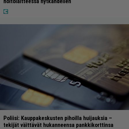
hoitolaitteessa nytkähdellen
Poliisi: Kauppakeskusten pihoilla huijauksia –
tekijät väittävät hukanneensa pankkikorttinsa