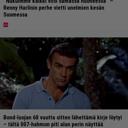
”Nukuimme kaikki viisi samassa huoneessa” –
Renny Harlinin perhe vietti unelmien kesän
Suomessa
Bond-luojan 68 vuotta sitten lähettämä kirje löytyi
– tältä 007-hahmon piti alun perin näyttää