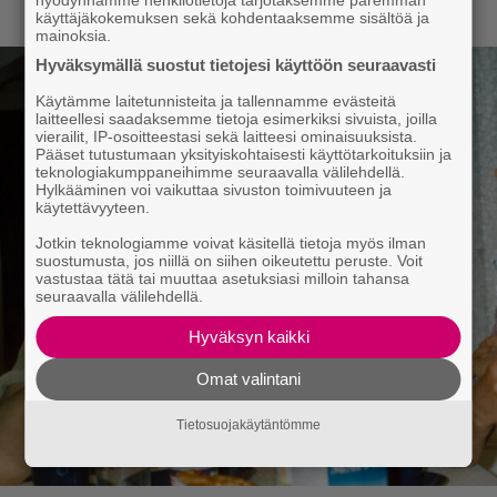
hyödynnämme henkilötietoja tarjotaksemme paremman
käyttäjäkokemuksen sekä kohdentaaksemme sisältöä ja
mainoksia.
Hyväksymällä suostut tietojesi käyttöön seuraavasti
Käytämme laitetunnisteita ja tallennamme evästeitä
laitteellesi saadaksemme tietoja esimerkiksi sivuista, joilla
vierailit, IP-osoitteestasi sekä laitteesi ominaisuuksista.
Pääset tutustumaan yksityiskohtaisesti käyttötarkoituksiin ja
teknologiakumppaneihimme seuraavalla välilehdellä.
Hylkääminen voi vaikuttaa sivuston toimivuuteen ja
käytettävyyteen.
Jotkin teknologiamme voivat käsitellä tietoja myös ilman
suostumusta, jos niillä on siihen oikeutettu peruste. Voit
vastustaa tätä tai muuttaa asetuksiasi milloin tahansa
seuraavalla välilehdellä.
Hyväksyn kaikki
Omat valintani
Tietosuojakäytäntömme