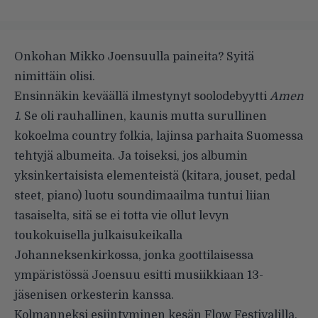
Onkohan Mikko Joensuulla paineita? Syitä
nimittäin olisi.
Ensinnäkin keväällä ilmestynyt soolodebyytti
Amen
1
. Se oli rauhallinen, kaunis mutta surullinen
kokoelma country folkia, lajinsa parhaita Suomessa
tehtyjä albumeita. Ja toiseksi, jos albumin
yksinkertaisista elementeistä (kitara, jouset, pedal
steet, piano) luotu soundimaailma tuntui liian
tasaiselta, sitä se ei totta vie ollut levyn
toukokuisella julkaisukeikalla
Johanneksenkirkossa, jonka goottilaisessa
ympäristössä Joensuu esitti musiikkiaan 13-
jäsenisen orkesterin kanssa.
Kolmanneksi esiintyminen kesän Flow Festivalilla,