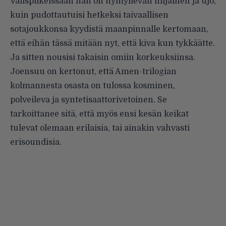
Välispiikeissään hän on hymyilevän hiljainen ja ujo,
kuin pudottautuisi hetkeksi taivaallisen
sotajoukkonsa kyydistä maanpinnalle kertomaan,
että eihän tässä mitään nyt, että kiva kun tykkäätte.
Ja sitten nousisi takaisin omiin korkeuksiinsa.
Joensuu on kertonut, että Amen-trilogian
kolmannesta osasta on tulossa kosminen,
polveileva ja syntetisaattorivetoinen. Se
tarkoittanee sitä, että myös ensi kesän keikat
tulevat olemaan erilaisia, tai ainakin vahvasti
erisoundisia.