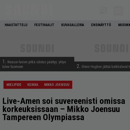
HAASTATTELU
FESTIVAALIT
KUVAGALLERIA
ENSINÄYTTÖ
MUSIIK
1.
Weezer-fanien pitkä odotus päättyy: yhtye
2.
tulee Suomeen
Glenn Hughes jättää keikkalavat t
MIELIPIDE
KEIKKA
MIKKO JOENSUU
Live-Amen soi suvereenisti omissa
korkeuksissaan – Mikko Joensuu
Tampereen Olympiassa