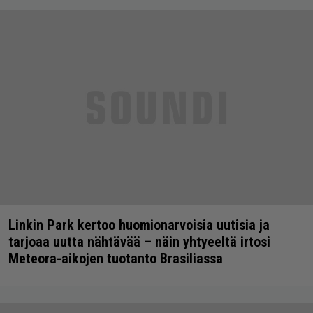
Linkin Park kertoo huomionarvoisia uutisia ja
tarjoaa uutta nähtävää – näin yhtyeeltä irtosi
Meteora-aikojen tuotanto Brasiliassa