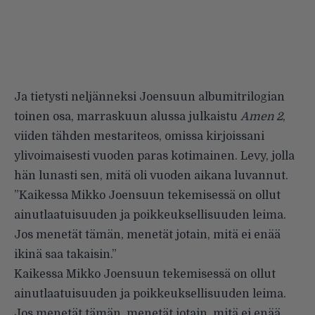
Ja tietysti neljänneksi Joensuun albumitrilogian
toinen osa, marraskuun alussa julkaistu
Amen 2
,
viiden tähden mestariteos
, omissa kirjoissani
ylivoimaisesti vuoden paras kotimainen. Levy, jolla
hän lunasti sen, mitä oli vuoden aikana luvannut.
”Kaikessa Mikko Joensuun tekemisessä on ollut
ainutlaatuisuuden ja poikkeuksellisuuden leima.
Jos menetät tämän, menetät jotain, mitä ei enää
ikinä saa takaisin.”
Kaikessa Mikko Joensuun tekemisessä on ollut
ainutlaatuisuuden ja poikkeuksellisuuden leima.
Jos menetät tämän, menetät jotain, mitä ei enää