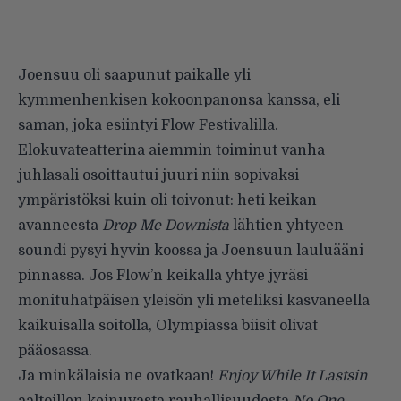
Joensuu oli saapunut paikalle yli
kymmenhenkisen kokoonpanonsa kanssa, eli
saman, joka esiintyi Flow Festivalilla.
Elokuvateatterina aiemmin toiminut vanha
juhlasali osoittautui juuri niin sopivaksi
ympäristöksi kuin oli toivonut: heti keikan
avanneesta
Drop Me Downista
lähtien yhtyeen
soundi pysyi hyvin koossa ja Joensuun lauluääni
pinnassa. Jos Flow’n keikalla yhtye jyräsi
monituhatpäisen yleisön yli meteliksi kasvaneella
kaikuisalla soitolla, Olympiassa biisit olivat
pääosassa.
Ja minkälaisia ne ovatkaan!
Enjoy While It Lastsin