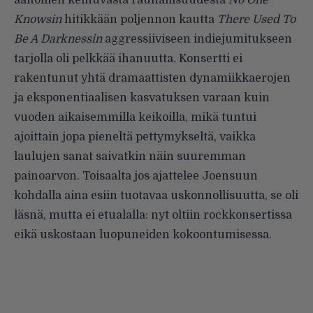
aaltoillen keinuvasta rauhallisuudesta
No One
Knowsin
hitikkään poljennon kautta
There Used To
Be A Darknessin
aggressiiviseen indiejumitukseen
tarjolla oli pelkkää ihanuutta. Konsertti ei
rakentunut yhtä dramaattisten dynamiikkaerojen
ja eksponentiaalisen kasvatuksen varaan kuin
vuoden aikaisemmilla keikoilla, mikä tuntui
ajoittain jopa pieneltä pettymykseltä, vaikka
laulujen sanat saivatkin näin suuremman
painoarvon. Toisaalta jos ajattelee Joensuun
kohdalla aina esiin tuotavaa uskonnollisuutta, se oli
läsnä, mutta ei etualalla: nyt oltiin rockkonsertissa
eikä uskostaan luopuneiden kokoontumisessa.