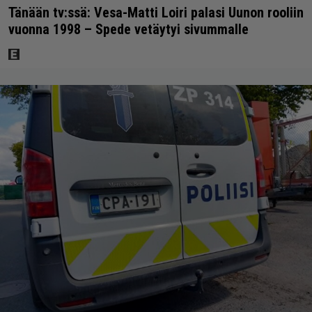
Tänään tv:ssä: Vesa-Matti Loiri palasi Uunon rooliin
vuonna 1998 – Spede vetäytyi sivummalle