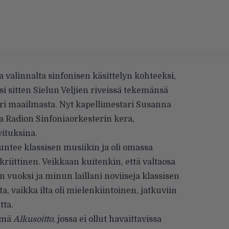
 valinnalta sinfonisen käsittelyn kohteeksi,
i sitten Sielun Veljien riveissä tekemänsä
eri maailmasta. Nyt kapellimestari Susanna
a Radion Sinfoniaorkesterin kera,
ituksina.
ntee klassisen musiikin ja oli omassa
kriittinen. Veikkaan kuitenkin, että valtaosa
n vuoksi ja minun laillani noviiseja klassisen
a, vaikka ilta oli mielenkiintoinen, jatkuviin
tta.
tämä
Alkusoitto
, jossa ei ollut havaittavissa