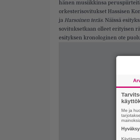
hänen musiikkinsa peruspiirteitä.
orkesterisovitukset Hassisen Ko
ja
Harsoinen teräs
. Näissä esityk
sovituksetkaan olleet erityisen r
esityksen kronologinen ote puolu
Ar
Tarvit
käytt
Me ja huo
tarjotak
mainoksi
Hyväksym
Käytämme 