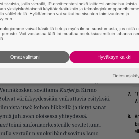
”S
i sivuista, joilla vierailit, IP-osoitteestasi sekä laitteesi ominaisuuksista
an yksityiskohtaisesti käyttötarkoituksiin ja teknologiakumppaneihimm
M
la välilehdellä. Hylkääminen voi vaikuttaa sivuston toimivuuteen ja
A
yyteen.
knologiamme voivat käsitellä tietoja myös ilman suostumusta, jos niillä o
Se
u peruste. Voit vastustaa tätä tai muuttaa asetuksiasi milloin tahansa se
lä.
Ma
 ja herkkyyttä eri tavalla kuin rockbändi,
uu
mmäkseen toimii. Paisutukset ovat vaikuttavia
Omat valintani
Hyväksyn kaikki
Mi
n ilmaisemaan hienosti, mistä esimerkkinä
Va
 Suomi putos puusta
muusiikkilainat. Tapani
Tietosuojak
me
isti klassisen musiikin maailman Alangon
a Wennäkosken sovittama
Kurjet
ja Kirmo
”T
t
olivat värikkyydessään vaikuttavia esityksiä.
A.
lmaista itseä kehon liikkeillä ja tietyt sanat
ymiä juhlavan oloisessa yhteydessä.
An
bi
ari
toimi sinfoniaorkesterille sovitettuna,
vi
kuulla vertailun vuoksi bändisovitus Ismo