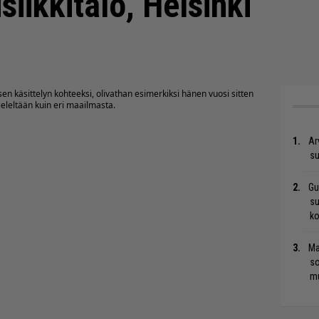
iikkitalo, Helsinki
sen käsittelyn kohteeksi, olivathan esimerkiksi hänen vuosi sitten
ieleltään kuin eri maailmasta.
Ar
su
Gu
su
ko
Ma
so
mu