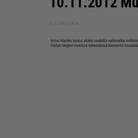
10.11.2012 Mus
12.11.2012 14:24
Ismo Alanko tuntui aluksi oudolta valinnalta sinfoni
Sielun Veljien riveissä tekemänsä konsertit muotok