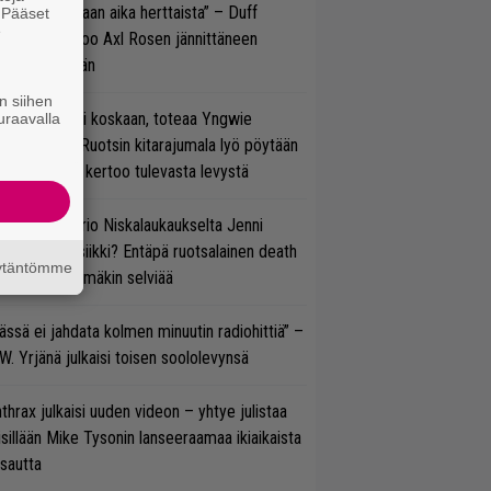
e oli oikeastaan aika herttaista” – Duff
. Pääset
e
cKagan kertoo Axl Rosen jännittäneen
C/DC-pestiään
n siihen
 on nyt tai ei koskaan, toteaa Yngwie
uraavalla
lmsteen – Ruotsin kitarajumala lyö pöytään
den biisin ja kertoo tulevasta levystä
ten taipuu Trio Niskalaukaukselta Jenni
rtiaisen musiikki? Entäpä ruotsalainen death
äytäntömme
tal? Pian tämäkin selviää
ässä ei jahdata kolmen minuutin radiohittiä” –
W. Yrjänä julkaisi toisen soololevynsä
thrax julkaisi uuden videon – yhtye julistaa
isillään Mike Tysonin lanseeraamaa ikiaikaista
isautta