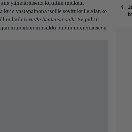
ttuna ylimääräisenä kuultiin melkein
Ja
a kuin vastapainona isoille sovituksille Alanko
ko
ullun laulun
Hetki hautausmaalla
. Se puhui
 linjan muusikon musiikki taipuu monenlaiseen