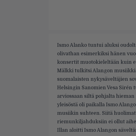
Ismo Alanko tuntui aluksi oudolta
olivathan esimerkiksi hänen vuos
konsertit muotokieleltään kuin 
Mälkki tulkitsi Alangon musiikki
suomalaisten nykysäveltäjien sov
Helsingin Sanomien Vesa Sirén tu
arviossaan siltä pohjalta hieman 
yleisöstä oli paikalla Ismo Alango
musiikin suhteen. Siitä huolimatt
riemunkiljahduksiin ei ollut aihe
Illan aloitti Ismo Alangon sävel