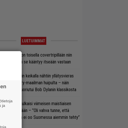
LUETUIMMAT
vio: Saimaa on toisella covertripillään niin
vereeni, että se kääntyy itseään vastaan
ns N’ Rosesin keikalla nähtiin yllätysvieras
oraan country-maailman huipulta – näin
sen
koonpano suoriutui Bob Dylanin klassikosta
tietoja
rko Annala julkaisi viimeisen maistiaisen
 ja
olodebyytiltään – ”Oli vahva tunne, että
llaista musaa ei oo Suomessa aiemmin tehty”
toja