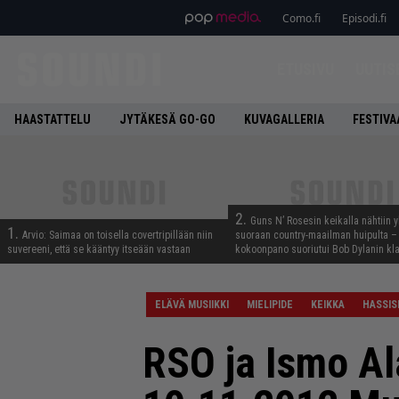
Como.fi
Episodi.fi
ETUSIVU
UUTIS
HAASTATTELU
JYTÄKESÄ GO-GO
KUVAGALLERIA
FESTIVA
2.
Guns N’ Rosesin keikalla nähtiin y
1.
Arvio: Saimaa on toisella covertripillään niin
suoraan country-maailman huipulta –
suvereeni, että se kääntyy itseään vastaan
kokoonpano suoriutui Bob Dylanin kl
ELÄVÄ MUSIIKKI
MIELIPIDE
KEIKKA
HASSIS
RSO ja Ismo Al