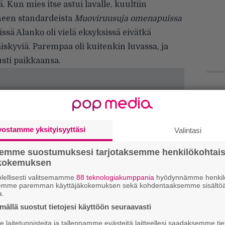
 Kun mies itse astui lavalle, kuultiin
neen standardeista
Muoviruusuja omenapuissa
sissä Alanko oli vielä eksyksissä eivätkä
äiskyviä. Parempaa oli kuitenkin luvassa, ja
sti paikkaansa.
Ar
su
vostamme yksityisyyttäsi
Valintasi
Gu
su
semme suostumuksesi tarjotaksemme henkilökohtai
ko
ökokemuksen
lellisesti valitsemamme
88 teknologiakumppania
hyödynnämme henkilö
Ma
semme paremman käyttäjäkokemuksen sekä kohdentaaksemme sisältöä
a.
so
tä
ällä suostut tietojesi käyttöön seuraavasti
laitetunnisteita ja tallennamme evästeitä laitteellesi saadaksemme tie