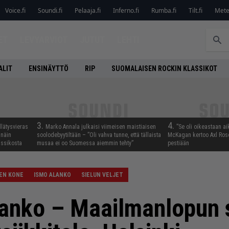
Voice.fi
Soundi.fi
Pelaaja.fi
Inferno.fi
Rumba.fi
Tilt.fi
Metel
ET
LEVYARVIOT
JUTUT
LEHTI
ALIT
ENSINÄYTTÖ
RIP
SUOMALAISEN ROCKIN KLASSIKOT
3.
4.
llätysvieras
Marko Annala julkaisi viimeisen maistiaisen
”Se oli oikeastaan ai
 näin
soolodebyytiltään – ”Oli vahva tunne, että tällaista
McKagan kertoo Axl Rose
assikosta
musaa ei oo Suomessa aiemmin tehty”
pestiään
EN KONE
ISMO ALANKO
SIELUN VELJET
anko – Maailmanlopun s