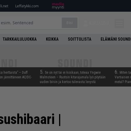
i.net
Leffatykki.com
Etsi
KIRJAUDU
TARKKAILULUOKKA
KEIKKA
SOITTOLISTA
ELÄMÄNI SOUND
5.
6.
ka herttaista” – Duff
Se on nyt tai ei koskaan, toteaa Yngwie
Miten t
n jännittäneen AC/DC-
Malmsteen – Ruotsin kitarajumala lyö pöytään
Vartiaisen 
uuden biisin ja kertoo tulevasta levystä
metal? Pian
ushibaari |