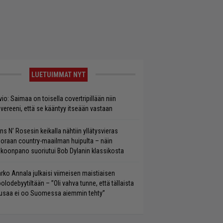
LUETUIMMAT NYT
vio: Saimaa on toisella covertripillään niin
vereeni, että se kääntyy itseään vastaan
ns N’ Rosesin keikalla nähtiin yllätysvieras
oraan country-maailman huipulta – näin
koonpano suoriutui Bob Dylanin klassikosta
rko Annala julkaisi viimeisen maistiaisen
olodebyytiltään – ”Oli vahva tunne, että tällaista
saa ei oo Suomessa aiemmin tehty”