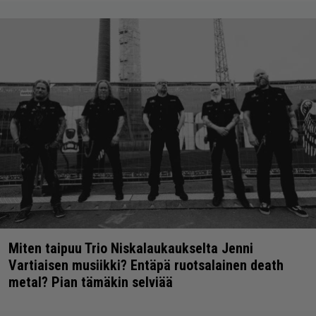
Miten taipuu Trio Niskalaukaukselta Jenni
Vartiaisen musiikki? Entäpä ruotsalainen death
metal? Pian tämäkin selviää