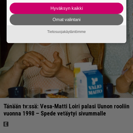
Hyväksyn kaikki
Omat valintani
Tietosuojakäytäntömme
Tänään tv:ssä: Vesa-Matti Loiri palasi Uunon rooliin
vuonna 1998 – Spede vetäytyi sivummalle