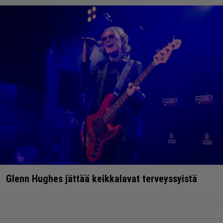
Glenn Hughes jättää keikkalavat terveyssyistä