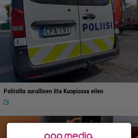
Poliisilla surullinen ilta Kuopiossa eilen