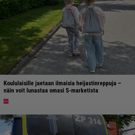
Koululaisille jaetaan ilmaisia heijastinreppuja –
näin voit lunastaa omasi S-marketista