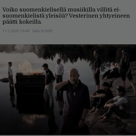
Voiko suomenkielisellä musiikilla villitä ei-
suomenkielistä yleisöä? Vesterinen yhtyeineen
päätti kokeilla.
11.5.2026 13:49
Saku Schildt