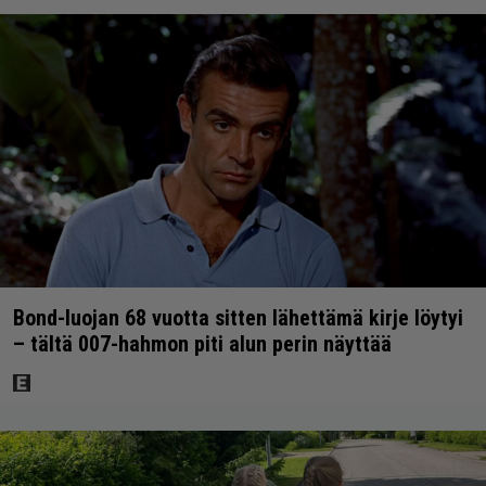
Bond-luojan 68 vuotta sitten lähettämä kirje löytyi
– tältä 007-hahmon piti alun perin näyttää