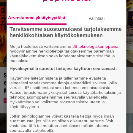
Arvostamme yksityisyyttäsi
Valintasi
Tarvitsemme suostumuksesi tarjotaksemme
henkilökohtaisen käyttökokemuksen
Me ja huolellisesti valitsemamme
88 teknologiakumppania
hyödynnämme henkilötietoja tarjotaksemme paremman
käyttäjäkokemuksen sekä kohdentaaksemme sisältöä ja
mainoksia.
Hyväksymällä suostut tietojesi käyttöön seuraavasti
Spider-Man-näytös päättyi kaaokseen – koko
Käytämme laitetunnisteita ja tallennamme evästeitä
elokuvateatteri tyhjeni yhden katsojan pahojen
laitteellesi saadaksemme tietoja esimerkiksi sivuista, joilla
vierailit, IP-osoitteestasi sekä laitteesi ominaisuuksista.
pierujen vuoksi
Pääset tutustumaan yksityiskohtaisesti käyttötarkoituksiin ja
teknologiakumppaneihimme seuraavalla välilehdellä.
Hylkääminen voi vaikuttaa sivuston toimivuuteen ja
käytettävyyteen.
Jotkin teknologiamme voivat käsitellä tietoja myös ilman
suostumusta, jos niillä on siihen oikeutettu peruste. Voit
vastustaa tätä tai muuttaa asetuksiasi milloin tahansa
seuraavalla välilehdellä.