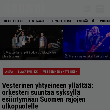
HAASTATTELU
FESTIVAALIT
KUVAGALLERIA
ENSINÄYTTÖ
MUSIIK
1.
Weezer-fanien pitkä odotus päättyy: yhtye
2.
tulee Suomeen
Glenn Hughes jättää keikkalavat t
ASIAA
ELÄVÄ MUSIIKKI
VESTERINEN YHTYEINEEN
Vesterinen yhtyeineen yllättää:
orkesteri suuntaa syksyllä
esiintymään Suomen rajojen
ulkopuolelle