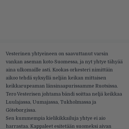
Vesterinen yhtyeineen on saavuttanut varsin
vankan aseman koto-Suomessa, ja nyt yhtye tähyää
aina ulkomaille asti. Kookas orkesteri nimittäin
aikoo tehdä syksyllä neljän keikan mittaisen
keikkarupeaman länsinaapurissamme Ruotsissa.
Tero Vesterisen johtama bändi soittaa neljä keikkaa
Luulajassa, Uumajassa, Tukholmassa ja
Göteborgissa.
Sen kummempia kielikikkailuja yhtye ei aio
harrastaa. Kappaleet esitetään suomeksi aivan