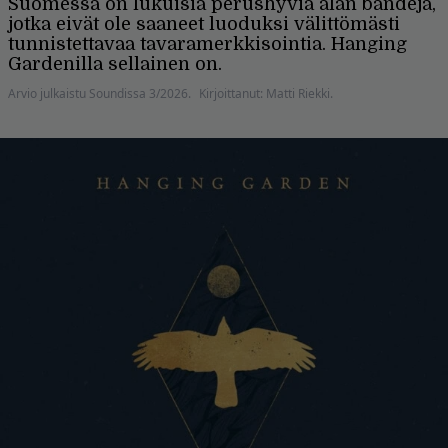
Suomessa on lukuisia perushyviä alan bändejä,
jotka eivät ole saaneet luoduksi välittömästi
tunnistettavaa tavaramerkkisointia. Hanging
Gardenilla sellainen on.
Arvio julkaistu Soundissa 3/2026.
Kirjoittanut: Matti Riekki.