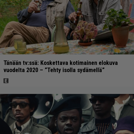
Tänään tv:ssä: Koskettava kotimainen elokuva
vuodelta 2020 – ”Tehty isolla sydämellä”