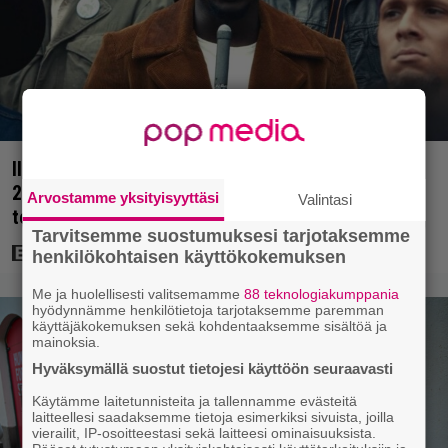
Illalla tv:ssä: Raskas rooli jätti jälkensä – vuoden
2021 tosipohjaisen elokuvan tähti hakeutui
Arvostamme yksityisyyttäsi
Valintasi
terapiaan
Tarvitsemme suostumuksesi tarjotaksemme
henkilökohtaisen käyttökokemuksen
Me ja huolellisesti valitsemamme
88 teknologiakumppania
hyödynnämme henkilötietoja tarjotaksemme paremman
käyttäjäkokemuksen sekä kohdentaaksemme sisältöä ja
mainoksia.
Hyväksymällä suostut tietojesi käyttöön seuraavasti
Käytämme laitetunnisteita ja tallennamme evästeitä
laitteellesi saadaksemme tietoja esimerkiksi sivuista, joilla
vierailit, IP-osoitteestasi sekä laitteesi ominaisuuksista.