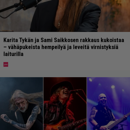
Karita Tykän ja Sami Saikkosen rakkaus kukoistaa
– vähäpukeista hempeilyä ja leveitä virnistyksiä
laiturilla