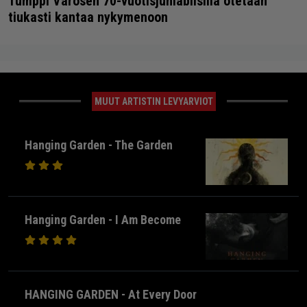
Tumppi Varosen 70-vuotisjuhlabiisillä otetaan
tiukasti kantaa nykymenoon
MUUT ARTISTIN LEVYARVIOT
Hanging Garden - The Garden
Hanging Garden - I Am Become
HANGING GARDEN - At Every Door