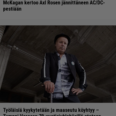
McKagan kertoo Axl Rosen jännittäneen AC/DC-
pestiään
Työläisiä kyykytetään ja maaseutu köyhtyy –