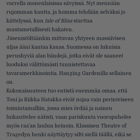
varrella monenlaisissa sävyissä. Nyt mennään
rujomman kautta, ja homma tehdään selväksi jo
kättelyssä, kun
Isle of Bliss
starttaa
mustametallisesti hakaten.
Jäsenistöltäänkin mittavan yhtyeen massiivisen
uljas ääni kantaa kauas. Suomessa on lukuisia
perushyviä alan bändejä, jotka eivät ole saaneet
luoduksi välittömästi tunnistettavaa
tavaramerkkisointia. Hanging Gardenilla sellainen
on.
Kokonaisuuteen tuo entis­tä enemmän omaa, että
Toni ja Riikka Hatakka eivät nojaa vain perinteiseen
toimintamalliin, jossa mies ördää ja nainen
luikauttelee nätisti, vaan pariskunta vuoropu­helee
myös raa’an laulun keinoin. Klassisen Theatre of
Tragedyn henki näyttäytyy silti siellä täällä, eikä se