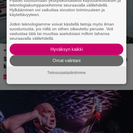
Pääset tutustumaan yksityiskohtaisesti käyttötarkoituksiin ja
teknologiakumppaneihimme seuraavalla välilehdellä.
Hylkääminen voi vaikuttaa sivuston toimivuuteen ja
käytettävyyteen.
Jotkin teknologiamme voivat käsitellä tietoja myös ilman
suostumusta, jos niillä on siihen oikeutettu peruste. Voit
vastustaa tätä tai muuttaa asetuksiasi milloin tahansa
seuraavalla välilehdellä.
Hyväksyn kaikki
”Mitä isompi vehje, sen paremmin kulkee” –
Susanna Penttilä suuntasi Bangbussinsa Helsingin
Omat valintani
keskustaan
Tietosuojakäytäntömme