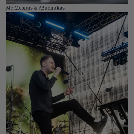
Mc Mesijus & Ąžuoliukas.