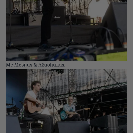
Mc Mesijus & Ąžuoliukas.