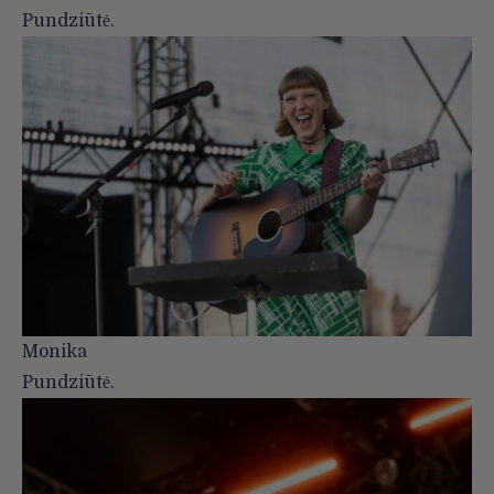
Pundziūtė.
Monika
Pundziūtė.