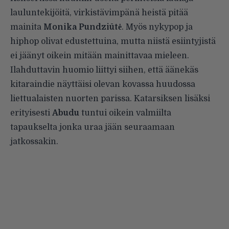
lauluntekijöitä, virkistävimpänä heistä pitää
mainita
Monika Pundziūtė
. Myös nykypop ja
hiphop olivat edustettuina, mutta niistä esiintyjistä
ei jäänyt oikein mitään mainittavaa mieleen.
Ilahduttavin huomio liittyi siihen, että äänekäs
kitaraindie näyttäisi olevan kovassa huudossa
liettualaisten nuorten parissa. Katarsiksen lisäksi
erityisesti
Abudu
tuntui oikein valmiilta
tapaukselta jonka uraa jään seuraamaan
jatkossakin.