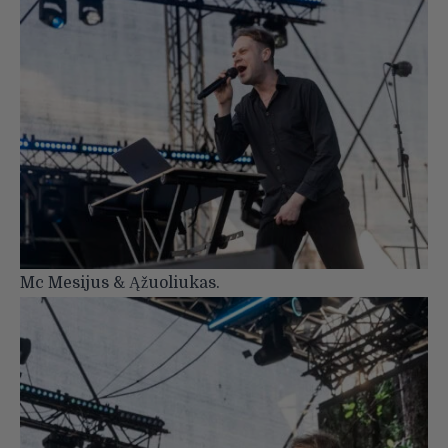
Mc Mesijus & Ąžuoliukas.