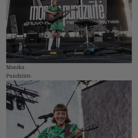
Monika
Pundziūtė.