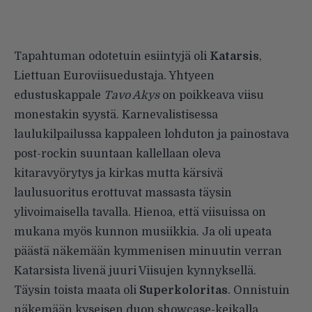
Tapahtuman odotetuin esiintyjä oli
Katarsis
,
Liettuan Euroviisuedustaja. Yhtyeen
edustuskappale
Tavo Akys
on poikkeava viisu
monestakin syystä. Karnevalistisessa
laulukilpailussa kappaleen lohduton ja painostava
post-rockin suuntaan kallellaan oleva
kitaravyörytys ja kirkas mutta kärsivä
laulusuoritus erottuvat massasta täysin
ylivoimaisella tavalla. Hienoa, että viisuissa on
mukana myös kunnon musiikkia. Ja oli upeata
päästä näkemään kymmenisen minuutin verran
Katarsista livenä juuri Viisujen kynnyksellä.
Täysin toista maata oli
Superkoloritas
. Onnistuin
näkemään kyseisen duon showcase-keikalla