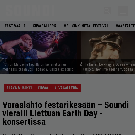
FESTIVAALIT
KUVAGALLERIA
HELLSINKI METAL FESTIVAL
HAASTATTE
1.
2.
Iron Maidenin keulilla on laulanut tähän
Tällainen keikkajyrä Queen oli e
mennessä tasan yksi legenda, julistaa ex-solisti
– katso tulinen livetallenne vuodelta
ELÄVÄ MUSIIKKI
KUVAA
KUVAGALLERIA
Varaslähtö festarikesään – Soundi
vieraili Liettuan Earth Day -
konsertissa