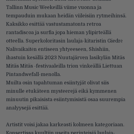
Tallinn Music Weekeillä viime vuonna ja
tempauduin mukaan heidän viileisiin rytmeihinsä.
Kaksikko esittää vastustamatonta retroa
rantadiscoa ja surfia jopa hieman ylipirteällä
otteella. Superkoloritasin laulaja-kitaristin Giedrė
Nalivaikaitėn entiseen yhtyeeseen, Shishiin,
ihastuin kesällä 2023 Nuutajärven lasikylän Mitäs
Mitäs Mitäs -festivaaleilla trion vinkeällä Liettuan
Pintandwefall-menolla.
Muilta osin tapahtuman esiintyjät olivat siis
minulle etukäteen mysteerejä eikä kymmenen
minuutin pikaisista esiintymisistä osaa suurempia
analyysejä esittää.
Artistit voisi jakaa karkeasti kolmeen kategoriaan.
Konsertissa kuultiin useita perinteisiä laulaja-