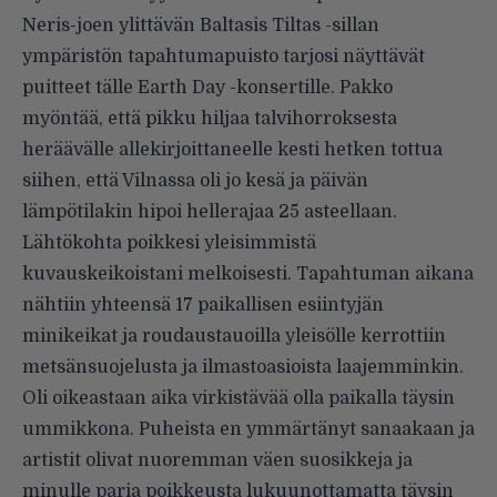
Neris-joen ylittävän Baltasis Tiltas -sillan
ympäristön tapahtumapuisto tarjosi näyttävät
puitteet tälle Earth Day -konsertille. Pakko
myöntää, että pikku hiljaa talvihorroksesta
heräävälle allekirjoittaneelle kesti hetken tottua
siihen, että Vilnassa oli jo kesä ja päivän
lämpötilakin hipoi hellerajaa 25 asteellaan.
Lähtökohta poikkesi yleisimmistä
kuvauskeikoistani melkoisesti. Tapahtuman aikana
nähtiin yhteensä 17 paikallisen esiintyjän
minikeikat ja roudaustauoilla yleisölle kerrottiin
metsänsuojelusta ja ilmastoasioista laajemminkin.
Oli oikeastaan aika virkistävää olla paikalla täysin
ummikkona. Puheista en ymmärtänyt sanaakaan ja
artistit olivat nuoremman väen suosikkeja ja
minulle paria poikkeusta lukuunottamatta täysin