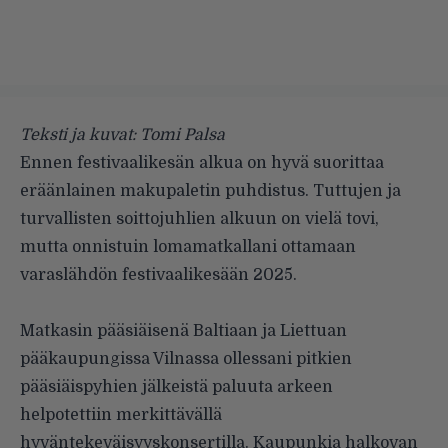
Teksti ja kuvat: Tomi Palsa
Ennen festivaalikesän alkua on hyvä suorittaa
eräänlainen makupaletin puhdistus. Tuttujen ja
turvallisten soittojuhlien alkuun on vielä tovi,
mutta onnistuin lomamatkallani ottamaan
varaslähdön festivaalikesään 2025.
Matkasin pääsiäisenä Baltiaan ja Liettuan
pääkaupungissa Vilnassa ollessani pitkien
pääsiäispyhien jälkeistä paluuta arkeen
helpotettiin merkittävällä
hyväntekeväisyyskonsertilla. Kaupunkia halkovan