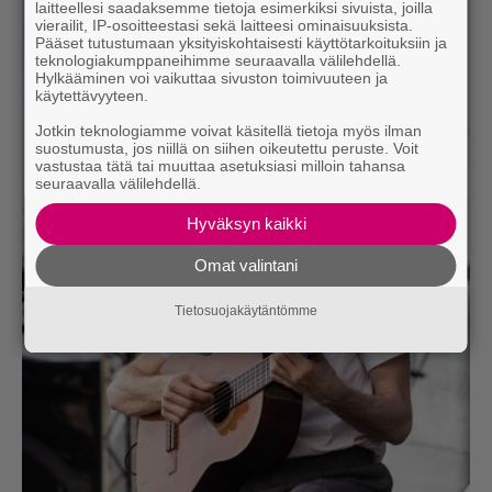
laitteellesi saadaksemme tietoja esimerkiksi sivuista, joilla
vierailit, IP-osoitteestasi sekä laitteesi ominaisuuksista.
Pääset tutustumaan yksityiskohtaisesti käyttötarkoituksiin ja
teknologiakumppaneihimme seuraavalla välilehdellä.
Hylkääminen voi vaikuttaa sivuston toimivuuteen ja
käytettävyyteen.
Jotkin teknologiamme voivat käsitellä tietoja myös ilman
suostumusta, jos niillä on siihen oikeutettu peruste. Voit
vastustaa tätä tai muuttaa asetuksiasi milloin tahansa
seuraavalla välilehdellä.
Hyväksyn kaikki
Omat valintani
Tietosuojakäytäntömme