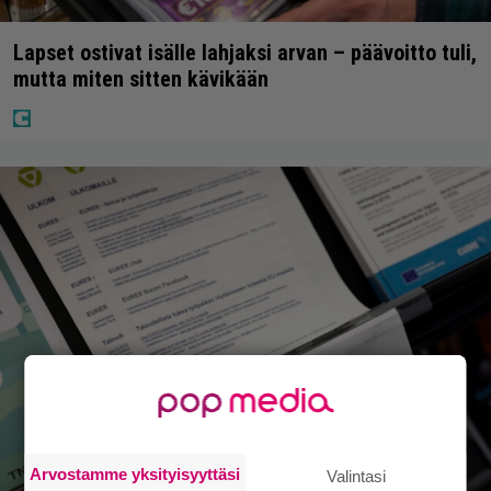
Lapset ostivat isälle lahjaksi arvan – päävoitto tuli,
mutta miten sitten kävikään
Arvostamme yksityisyyttäsi
Valintasi