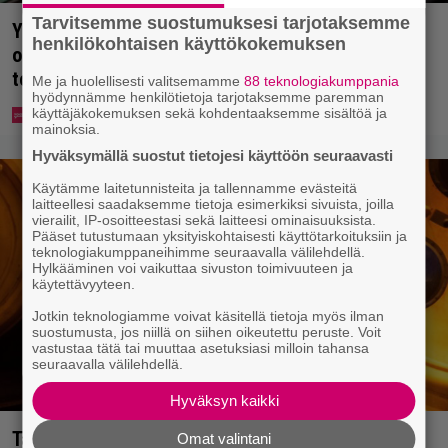
Tarvitsemme suostumuksesi tarjotaksemme
Yle: Uuden lain myötä työnhakijan täytyy kertoa
henkilökohtaisen käyttökokemuksen
osaamisestaan julkisesti netissä – yrittäjät
toivovat rangaistusta laiminlyönnistä
Me ja huolellisesti valitsemamme
88 teknologiakumppania
hyödynnämme henkilötietoja tarjotaksemme paremman
käyttäjäkokemuksen sekä kohdentaaksemme sisältöä ja
mainoksia.
Hyväksymällä suostut tietojesi käyttöön seuraavasti
Käytämme laitetunnisteita ja tallennamme evästeitä
laitteellesi saadaksemme tietoja esimerkiksi sivuista, joilla
vierailit, IP-osoitteestasi sekä laitteesi ominaisuuksista.
Pääset tutustumaan yksityiskohtaisesti käyttötarkoituksiin ja
teknologiakumppaneihimme seuraavalla välilehdellä.
Hylkääminen voi vaikuttaa sivuston toimivuuteen ja
käytettävyyteen.
Jotkin teknologiamme voivat käsitellä tietoja myös ilman
suostumusta, jos niillä on siihen oikeutettu peruste. Voit
vastustaa tätä tai muuttaa asetuksiasi milloin tahansa
seuraavalla välilehdellä.
Hyväksyn kaikki
Tänään tv:ssä: Vuoden 2023 megaelokuva luottaa
Omat valintani