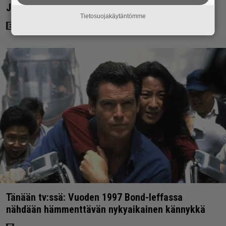
Jason Stathamin karismaan
Tietosuojakäytäntömme
Tänään tv:ssä: Vuoden 1997 Bond-leffassa
nähdään hämmenttävän nykyaikainen kännykkä