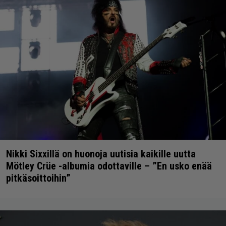
Nikki Sixxillä on huonoja uutisia kaikille uutta
Mötley Crüe -albumia odottaville – ”En usko enää
pitkäsoittoihin”