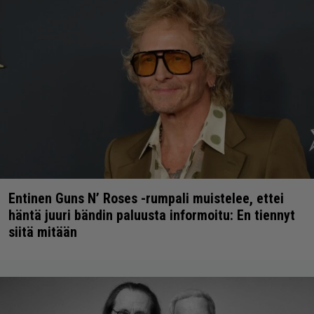
Entinen Guns N’ Roses -rumpali muistelee, ettei
häntä juuri bändin paluusta informoitu: En tiennyt
siitä mitään