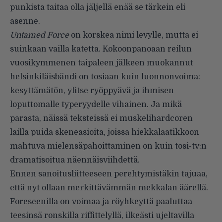
punkista taitaa olla jäljellä enää se tärkein eli
asenne.
Untamed Force
on korskea nimi levylle, mutta ei
suinkaan vailla katetta. Kokoonpanoaan reilun
vuosikymmenen taipaleen jälkeen muokannut
helsinkiläisbändi on tosiaan kuin luonnonvoima:
kesyttämätön, ylitse ryöppyävä ja ihmisen
loputtomalle typeryydelle vihainen. Ja mikä
parasta, näissä teksteissä ei muskelihardcoren
lailla puida skeneasioita, joissa hiekkalaatikkoon
mahtuva mielensäpahoittaminen on kuin tosi-tv:n
dramatisoitua näennäisviihdettä.
Ennen sanoitusliitteeseen perehtymistäkin tajuaa,
että nyt ollaan merkittävämmän mekkalan äärellä.
Foreseenilla on voimaa ja röyhkeyttä paaluttaa
teesinsä ronskilla riffittelyllä, ilkeästi ujeltavilla