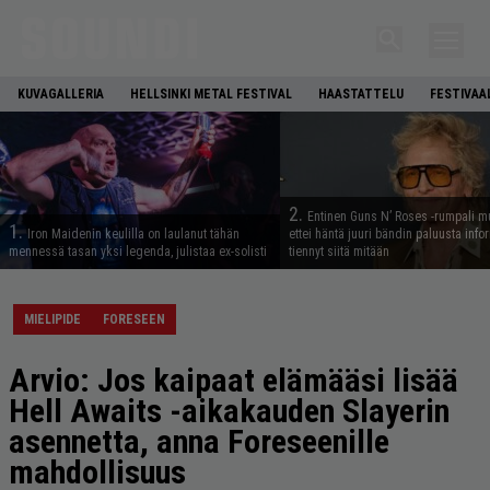
KUVAGALLERIA
HELLSINKI METAL FESTIVAL
HAASTATTELU
FESTIVAA
2.
Entinen Guns N’ Roses -rumpali mu
1.
Iron Maidenin keulilla on laulanut tähän
ettei häntä juuri bändin paluusta info
mennessä tasan yksi legenda, julistaa ex-solisti
tiennyt siitä mitään
MIELIPIDE
FORESEEN
Arvio: Jos kaipaat elämääsi lisää
Hell Awaits -aikakauden Slayerin
asennetta, anna Foreseenille
mahdollisuus