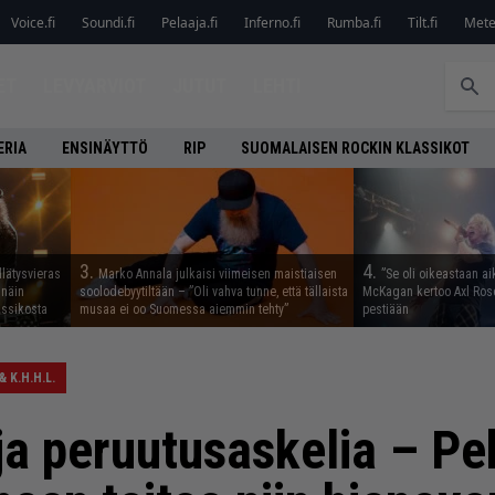
Voice.fi
Soundi.fi
Pelaaja.fi
Inferno.fi
Rumba.fi
Tilt.fi
Metel
ET
LEVYARVIOT
JUTUT
LEHTI
ERIA
ENSINÄYTTÖ
RIP
SUOMALAISEN ROCKIN KLASSIKOT
3.
4.
llätysvieras
Marko Annala julkaisi viimeisen maistiaisen
”Se oli oikeastaan ai
 näin
soolodebyytiltään – ”Oli vahva tunne, että tällaista
McKagan kertoo Axl Rose
assikosta
musaa ei oo Suomessa aiemmin tehty”
pestiään
 K.H.H.L.
uja peruutusaskelia – P