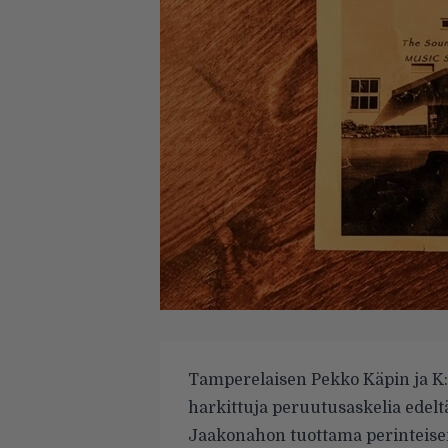
Tamperelaisen Pekko Käpin ja K
harkittuja peruutusaskelia edelt
Jaakonahon tuottama perinteisem