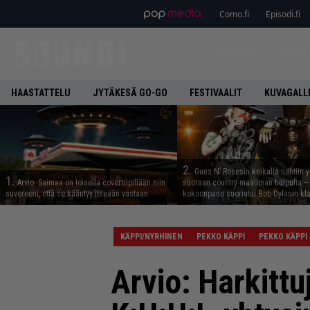
Como.fi
Episodi.fi
ETUSIVU
UUTIS
HAASTATTELU
JYTÄKESÄ GO-GO
FESTIVAALIT
KUVAGALL
2.
Guns N’ Rosesin keikalla nähtiin y
1.
Arvio: Saimaa on toisella covertripillään niin
suoraan country-maailman huipulta –
suvereeni, että se kääntyy itseään vastaan
kokoonpano suoriutui Bob Dylanin kl
KÄPPI/NYRHINEN
PEKKO KÄPPI
PEKKO KÄPPI &
Arvio: Harkitt