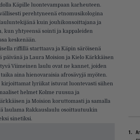
dolla Käpille luontevampaan karheuteen.
vällisesti perehtyneenä etnomusikologina
 lauluntekijänä kuin jouhikonsoittajana ja
, kun yhtyeensä sointi ja kappaleiden
ssa keskenään.
ella riffillä starttaava ja Käpin säröisenä
ä päivänä ja Laura Moision ja Kielo Kärkkäisen
ityvä Viimeinen laulu ovat ne kannet, joiden
taika aina hienovaraisia afrosävyjä myöten.
irjoittamat lyriikat istuvat luontevasti siihen
onaaliset helmet Kolme ruusua ja
ärkkäisen ja Moision koruttomasti ja samalla
ttä laulama Rakkauslaulu osoittautuukin
si sinetiksi.
Ar
su