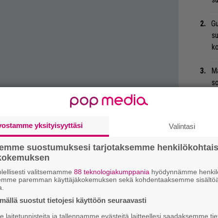
Gu
su
ko
Ma
so
tä
”S
vostamme yksityisyyttäsi
Valintasi
M
A
semme suostumuksesi tarjotaksemme henkilökohtai
ökokemuksen
”T
lellisesti valitsemamme
88 teknologiakumppania
hyödynnämme henkilö
A.
semme paremman käyttäjäkokemuksen sekä kohdentaaksemme sisältöä
a.
ällä suostut tietojesi käyttöön seuraavasti
Tä
ka
laitetunnisteita ja tallennamme evästeitä laitteellesi saadaksemme tie