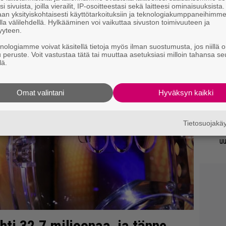
i sivuista, joilla vierailit, IP-osoitteestasi sekä laitteesi ominaisuuksista
an yksityiskohtaisesti käyttötarkoituksiin ja teknologiakumppaneihimm
An
la välilehdellä. Hylkääminen voi vaikuttaa sivuston toimivuuteen ja
yyteen.
bi
vi
knologiamme voivat käsitellä tietoja myös ilman suostumusta, jos niillä o
u peruste. Voit vastustaa tätä tai muuttaa asetuksiasi milloin tahansa se
lä.
Mi
Va
me
Omat valintani
Hyväksyn kaikki
Se
Tietosuojak
Ma
uu
ti 32,7 miljoonaa, ja tänne