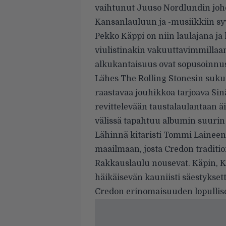
vaihtunut Juuso Nordlundin joh
Kansanlauluun ja -musiikkiin sy
Pekko Käppi on niin laulajana ja
viulistinakin vakuuttavimmillaan
alkukantaisuus ovat sopusoinnu
Lähes The Rolling Stonesin sukuis
raastavaa jouhikkoa tarjoava Sin
revittelevään taustalaulantaan ä
välissä tapahtuu albumin suurin 
Lähinnä kitaristi Tommi Laineen k
maailmaan, josta Credon traditi
Rakkauslaulu nousevat. Käpin, K
häikäisevän kauniisti säestykse
Credon erinomaisuuden lopullisek