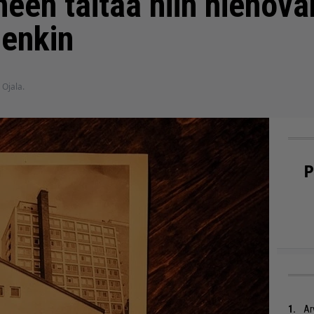
neen taitaa niin hienova
denkin
i Ojala.
P
Ar