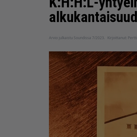
K:H:H:L-yhtyei
alkukantaisuu
Arvio julkaistu Soundissa 7/2023.
Kirjoittanut: Pertt