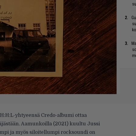
su
Gu
su
ko
Ma
so
mu
:H:H:L-yhtyeensä Credo-albumi ottaa
äjästään. Aamunkoilla (2021) kuultu Jussi
pi ja myös siloitellumpi rocksoundi on