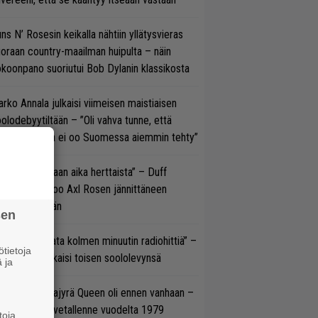
ns N’ Rosesin keikalla nähtiin yllätysvieras
oraan country-maailman huipulta – näin
koonpano suoriutui Bob Dylanin klassikosta
rko Annala julkaisi viimeisen maistiaisen
olodebyytiltään – ”Oli vahva tunne, että
llaista musaa ei oo Suomessa aiemmin tehty”
e oli oikeastaan aika herttaista” – Duff
cKagan kertoo Axl Rosen jännittäneen
C/DC-pestiään
sen
ässä ei jahdata kolmen minuutin radiohittiä” –
tietoja
W. Yrjänä julkaisi toisen soololevynsä
 ja
llainen keikkajyrä Queen oli ennen vanhaan –
tso tulinen livetallenne vuodelta 1979
toja