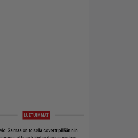
LUETUIMMAT
vio: Saimaa on toisella covertripillään niin
vereeni, että se kääntyy itseään vastaan