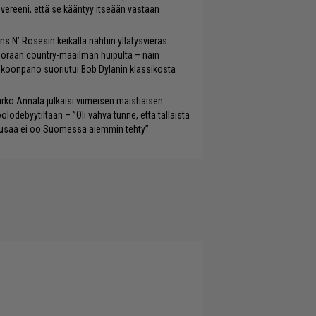
vereeni, että se kääntyy itseään vastaan
ns N’ Rosesin keikalla nähtiin yllätysvieras
oraan country-maailman huipulta – näin
koonpano suoriutui Bob Dylanin klassikosta
rko Annala julkaisi viimeisen maistiaisen
olodebyytiltään – ”Oli vahva tunne, että tällaista
saa ei oo Suomessa aiemmin tehty”