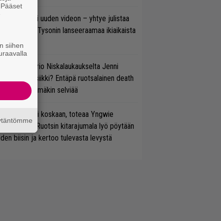
. Pääset
e
thrax julkaisi uuden videon – yhtye julistaa
isillään Mike Tysonin lanseeraamaa ikiaikaista
isautta
n siihen
uraavalla
ten taipuu Trio Niskalaukaukselta Jenni
rtiaisen musiikki? Entäpä ruotsalainen death
tal? Pian tämäkin selviää
 on nyt tai ei koskaan, toteaa Yngwie
äytäntömme
lmsteen – Ruotsin kitarajumala lyö pöytään
den biisin ja kertoo tulevasta levystä