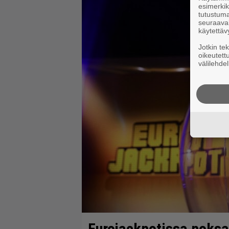
esimerkiks
tutustuma
seuraaval
käytettäv
Jotkin te
oikeutett
välilehdel
Eurojackpotissa poksah