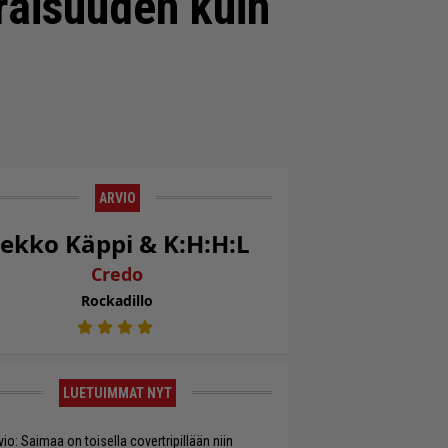
raisuuden kuin
ARVIO
ekko Käppi & K:H:H:L
Credo
Rockadillo
LUETUIMMAT NYT
vio: Saimaa on toisella covertripillään niin