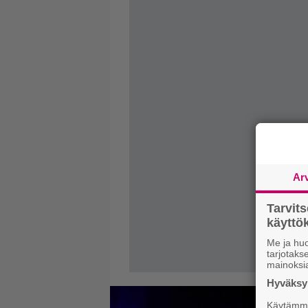
Ar
Tarvit
käytt
Me ja huo
tarjotak
mainoksi
Hyväksym
Käytämme 