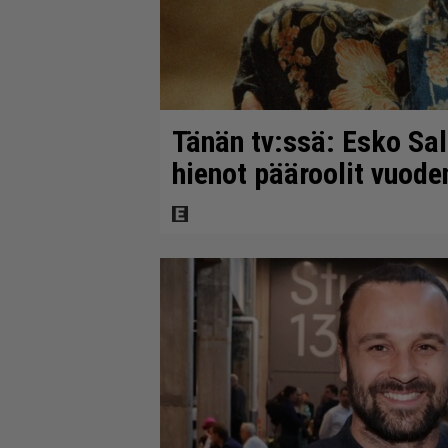
Tänän tv:ssä: Esko Sal
hienot pääroolit vuod