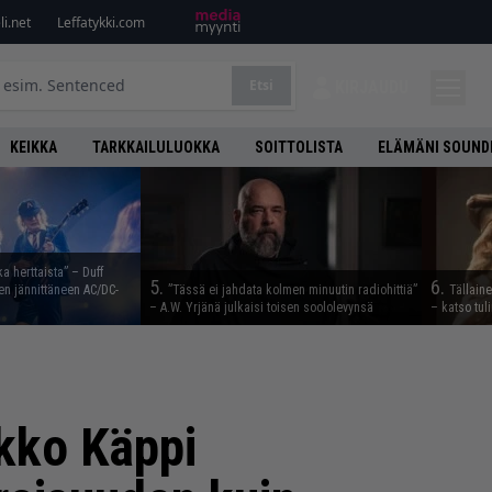
i.net
Leffatykki.com
Etsi
KIRJAUDU
KEIKKA
TARKKAILULUOKKA
SOITTOLISTA
ELÄMÄNI SOUND
ka herttaista” – Duff
5.
6.
n jännittäneen AC/DC-
”Tässä ei jahdata kolmen minuutin radiohittiä”
Tällain
– A.W. Yrjänä julkaisi toisen soololevynsä
– katso tul
ekko Käppi