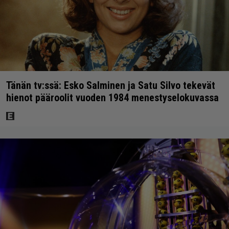
Tänän tv:ssä: Esko Salminen ja Satu Silvo tekevät
hienot pääroolit vuoden 1984 menestyselokuvassa