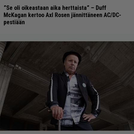
”Se oli oikeastaan aika herttaista” – Duff
McKagan kertoo Axl Rosen jännittäneen AC/DC-
pestiään