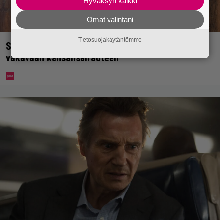
Hyväksyn kaikki
Omat valintani
Tietosuojakäytäntömme
Syötkö perunoita näin? Tutkijat löysivät yhteyden
vakavaan kansansairauteen