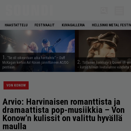
HAASTATTELU
FESTIVAALIT
KUVAGALLERIA
HELLSINKI METAL FESTI
1.
”Se oli oikeastaan aika herttaista” – Duff
2.
McKagan kertoo Axl Rosen jännittäneen AC/DC-
Tällainen keikkajyrä Queen oli e
pestiään
– katso tulinen livetallenne vuodelta
VON KONOW
Arvio: Harvinaisen romanttista ja
dramaattista pop-musiikkia – Von
Konow’n kulissit on valittu hyvällä
maulla