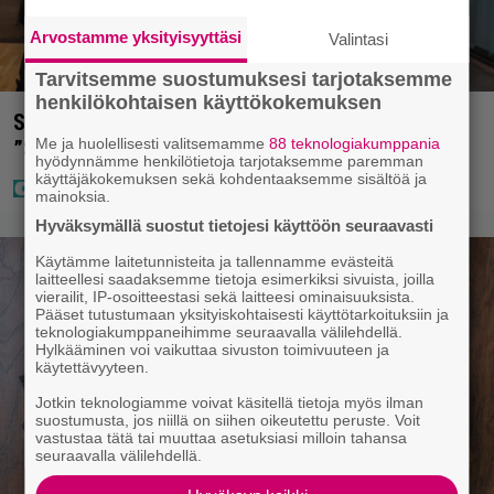
Arvostamme yksityisyyttäsi
Valintasi
Tarvitsemme suostumuksesi tarjotaksemme
henkilökohtaisen käyttökokemuksen
Sara ja Mikko Parikka etsivät uutta kotia –
Me ja huolellisesti valitsemamme
88 teknologiakumppania
”Seuraavaan kotiin tämmöinen”
hyödynnämme henkilötietoja tarjotaksemme paremman
käyttäjäkokemuksen sekä kohdentaaksemme sisältöä ja
mainoksia.
Hyväksymällä suostut tietojesi käyttöön seuraavasti
Käytämme laitetunnisteita ja tallennamme evästeitä
laitteellesi saadaksemme tietoja esimerkiksi sivuista, joilla
vierailit, IP-osoitteestasi sekä laitteesi ominaisuuksista.
Pääset tutustumaan yksityiskohtaisesti käyttötarkoituksiin ja
teknologiakumppaneihimme seuraavalla välilehdellä.
Hylkääminen voi vaikuttaa sivuston toimivuuteen ja
käytettävyyteen.
Jotkin teknologiamme voivat käsitellä tietoja myös ilman
suostumusta, jos niillä on siihen oikeutettu peruste. Voit
vastustaa tätä tai muuttaa asetuksiasi milloin tahansa
seuraavalla välilehdellä.