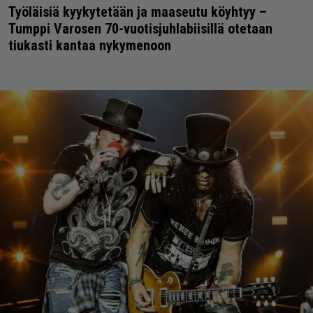
Työläisiä kyykytetään ja maaseutu köyhtyy –
Tumppi Varosen 70-vuotisjuhlabiisillä otetaan
tiukasti kantaa nykymenoon