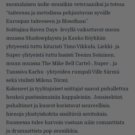
suomalaisen indie-musiikin veteraaniksi ja toteaa
“taiteensa ja metodinsa pohjautuvan syvälle
Euroopan taiteeseen ja filosofiaan”.
Soittajina Raven Days -levyllä vaikuttavat muun
muassa Shadowplaysta ja Kauko Röyhkän
yhtyeestä tuttu kitaristi Timo Vikkula, Liekki- ja
Super-yhtyeistä tuttu basisti Teemu Soininen,
muun muassa The Mike Bell Cartel-, Super-, ja
Tanssiva Karhu -yhtyeiden rumpali Ville Särmä
sekä viulisti Milena Törmi.
Kokeneet ja tyylitajuiset soittajat saavat puhallettua
henkeä pastissimaisiin kappaleisiin. Jousisektiot,
puhaltimet ja kuorot koristavat suureellisia,
hienoja yksityiskohtia sisältäviä sovituksia.
Suomessa tulee harvoin vastaan näin romanttista
ja dramaattista pop-musiikkia.