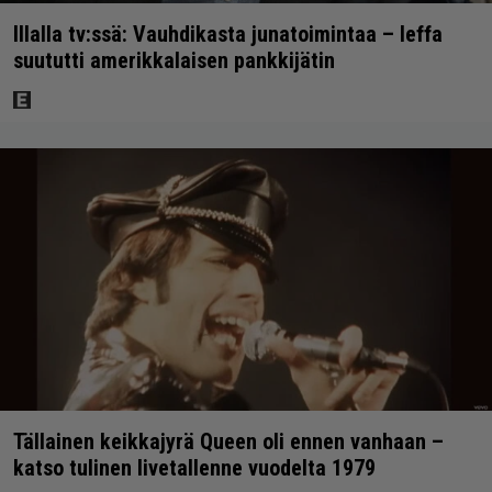
Illalla tv:ssä: Vauhdikasta junatoimintaa – leffa
suututti amerikkalaisen pankkijätin
Tällainen keikkajyrä Queen oli ennen vanhaan –
katso tulinen livetallenne vuodelta 1979