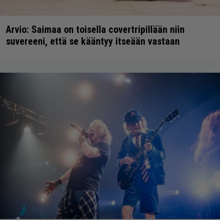
Arvio: Saimaa on toisella covertripillään niin
suvereeni, että se kääntyy itseään vastaan