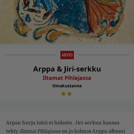
ARVIO
Arppa & Jiri-serkku
Iltamat Pihlajassa
Omakustanne
Arpan hurja tahti ei hidastu. Jiri-serkun kanssa
tehty
Iltamat Pihlajassa
on jo kolmas Arppa-albu­mi