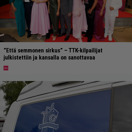
”Että semmonen sirkus” – TTK-kilpailijat
julkistettiin ja kansalla on sanottavaa