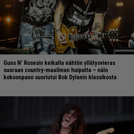
Guns N’ Rosesin keikalla nähtiin yllätysvieras
suoraan country-maailman huipulta – näin
kokoonpano suoriutui Bob Dylanin klassikosta