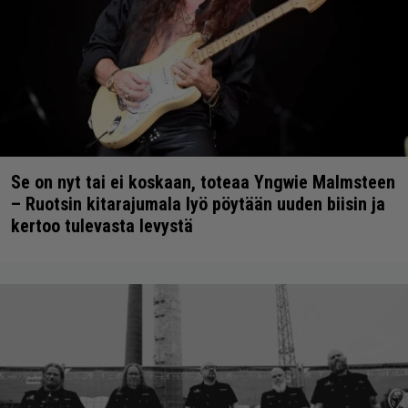
Se on nyt tai ei koskaan, toteaa Yngwie Malmsteen
– Ruotsin kitarajumala lyö pöytään uuden biisin ja
kertoo tulevasta levystä