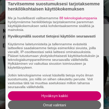
Tarvitsemme suostumuksesi tarjotaksemme
henkilökohtaisen käyttökokemuksen
Me ja huolellisesti valitsemamme
88 teknologiakumppania
hyödynnämme henkilötietoja tarjotaksemme paremman
käyttäjäkokemuksen sekä kohdentaaksemme sisältöä ja
mainoksia.
Nyt Netflixissä: Yksi viime vuosien parhaista
rikossarjoista – IMDB-arvio 8,8
Hyväksymällä suostut tietojesi käyttöön seuraavasti
Käytämme laitetunnisteita ja tallennamme evästeitä
laitteellesi saadaksemme tietoja esimerkiksi sivuista, joilla
vierailit, IP-osoitteestasi sekä laitteesi ominaisuuksista.
Pääset tutustumaan yksityiskohtaisesti käyttötarkoituksiin ja
teknologiakumppaneihimme seuraavalla välilehdellä.
Hylkääminen voi vaikuttaa sivuston toimivuuteen ja
käytettävyyteen.
Jotkin teknologiamme voivat käsitellä tietoja myös ilman
suostumusta, jos niillä on siihen oikeutettu peruste. Voit
vastustaa tätä tai muuttaa asetuksiasi milloin tahansa
seuraavalla välilehdellä.
Hyväksyn kaikki
Omat valintani