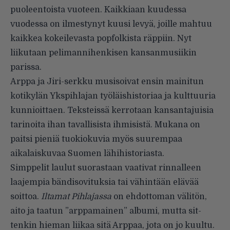
puoleentoista vuoteen. Kaikki­aan kuudessa
vuodessa on ilmestynyt kuusi levyä, joille mahtuu
kaikkea kokeilevasta popfolkista räppiin. Nyt
liikutaan pelimannihenkisen kansanmusiikin
parissa.
Arppa ja Jiri-serkku musisoivat ensin mainitun
kotikylän Ykspih­lajan työläishistoriaa ja kulttuuria
kunnioittaen. Teksteissä kerrotaan kansantajuisia
tarinoita ihan taval­lisista ihmisistä. Mukana on
paitsi pieniä tuokiokuvia myös suurempaa
aikalaiskuvaa Suomen lähihistori­asta.
Simppelit laulut suorastaan vaativat rinnalleen
laajempia bän­disovituksia tai vähintään elävää
soittoa.
Iltamat Pihlajassa
on ehdottoman välitön,
aito ja taatun ”arppamainen” albumi, mutta sit­
tenkin hieman liikaa sitä Arppaa, jota on jo kuultu.