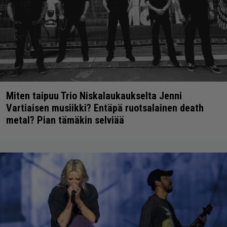
Miten taipuu Trio Niskalaukaukselta Jenni
Vartiaisen musiikki? Entäpä ruotsalainen death
metal? Pian tämäkin selviää