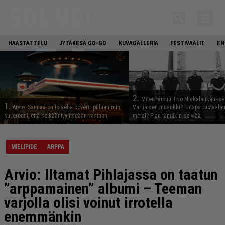
HAASTATTELU
JYTÄKESÄ GO-GO
KUVAGALLERIA
FESTIVAALIT
EN
2.
Miten taipuu Trio Niskalaukaukse
1.
Arvio: Saimaa on toisella covertripillään niin
Vartiaisen musiikki? Entäpä ruotsala
suvereeni, että se kääntyy itseään vastaan
metal? Pian tämäkin selviää
MIELIPIDE
ARPPA
Arvio: Iltamat Pihlajassa on taatun
”arppamainen” albumi – Teeman
varjolla olisi voinut irrotella
enemmänkin