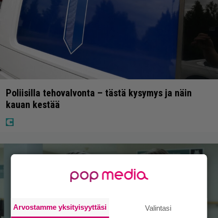
Poliisilla tehovalvonta – tästä kysymys ja näin
kauan kestää
Arvostamme yksityisyyttäsi
Valintasi