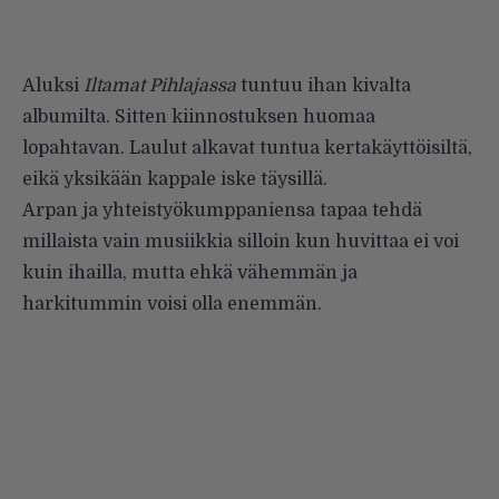
Aluksi
Iltamat Pihlajassa
tun­tuu ihan kivalta
albumilta. Sitten kiinnostuksen huomaa
lopahtavan. Laulut alkavat tuntua kertakäyt­töisiltä,
eikä yksikään kappale iske täysillä.
Arpan ja yhteistyökumppaniensa tapaa tehdä
millaista vain musiik­kia silloin kun huvittaa ei voi
kuin ihailla, mutta ehkä vähemmän ja
harkitummin voisi olla enemmän.