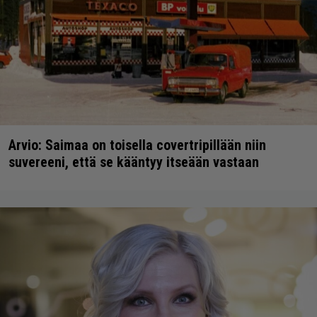
Arvio: Saimaa on toisella covertripillään niin
suvereeni, että se kääntyy itseään vastaan