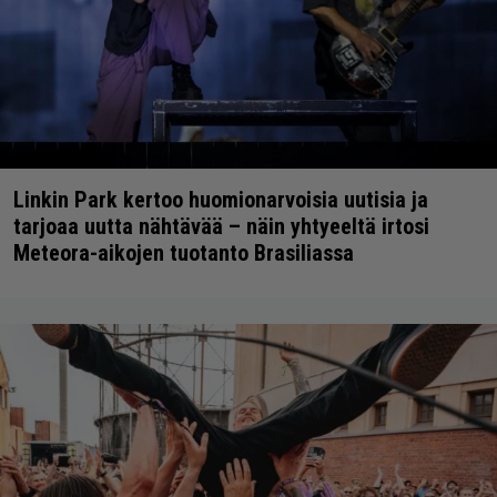
Linkin Park kertoo huomionarvoisia uutisia ja
tarjoaa uutta nähtävää – näin yhtyeeltä irtosi
Meteora-aikojen tuotanto Brasiliassa