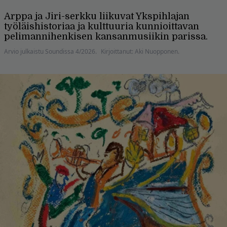
Arppa ja Jiri-serkku liikuvat Ykspih­lajan
työläishistoriaa ja kulttuuria kunnioittavan
pelimannihenkisen kansanmusiikin parissa.
Arvio julkaistu Soundissa 4/2026.
Kirjoittanut: Aki Nuopponen.