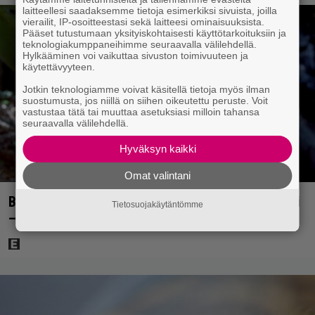
laitteellesi saadaksemme tietoja esimerkiksi sivuista, joilla
vierailit, IP-osoitteestasi sekä laitteesi ominaisuuksista.
Pääset tutustumaan yksityiskohtaisesti käyttötarkoituksiin ja
teknologiakumppaneihimme seuraavalla välilehdellä.
Hylkääminen voi vaikuttaa sivuston toimivuuteen ja
käytettävyyteen.
Jotkin teknologiamme voivat käsitellä tietoja myös ilman
suostumusta, jos niillä on siihen oikeutettu peruste. Voit
vastustaa tätä tai muuttaa asetuksiasi milloin tahansa
seuraavalla välilehdellä.
Hyväksyn kaikki
Omat valintani
Bond-luojan 68 vuotta sitten lähettämä kirje löytyi
Tietosuojakäytäntömme
– tältä 007-hahmon piti alun perin näyttää