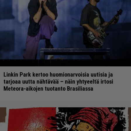
Linkin Park kertoo huomionarvoisia uutisia ja
tarjoaa uutta nähtävää – näin yhtyeeltä irtosi
Meteora-aikojen tuotanto Brasiliassa