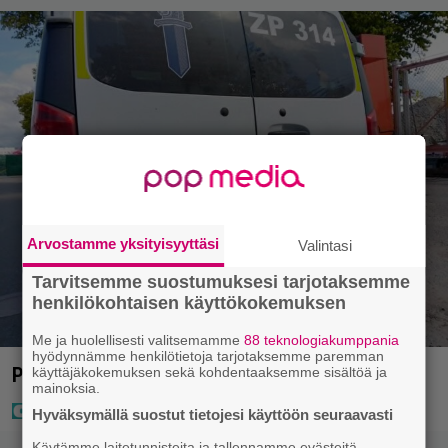
Arvostamme yksityisyyttäsi
Valintasi
Tarvitsemme suostumuksesi tarjotaksemme
henkilökohtaisen käyttökokemuksen
Me ja huolellisesti valitsemamme
88 teknologiakumppania
hyödynnämme henkilötietoja tarjotaksemme paremman
Poliisilla surullinen ilta Kuopiossa eilen
käyttäjäkokemuksen sekä kohdentaaksemme sisältöä ja
mainoksia.
Hyväksymällä suostut tietojesi käyttöön seuraavasti
Käytämme laitetunnisteita ja tallennamme evästeitä