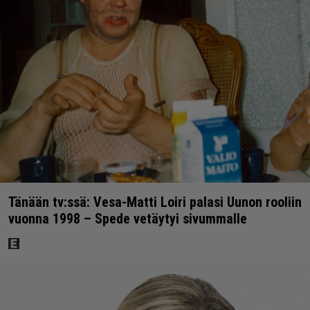
Tänään tv:ssä: Vesa-Matti Loiri palasi Uunon rooliin
vuonna 1998 – Spede vetäytyi sivummalle