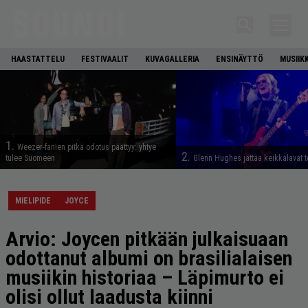
HAASTATTELU
FESTIVAALIT
KUVAGALLERIA
ENSINÄYTTÖ
MUSIIK
1.
Weezer-fanien pitkä odotus päättyy: yhtye
2.
tulee Suomeen
Glenn Hughes jättää keikkalavat t
MIELIPIDE
JOYCE
Arvio: Joycen pitkään julkaisuaan
odottanut albumi on brasilialaisen
musiikin historiaa – Läpimurto ei
olisi ollut laadusta kiinni