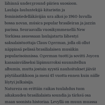
lähinnä underground-piirien suosioon.
Laulaja-lauluntekijä-kitaristin ja
feministiedelläkävijän ura alkoi jo 1960-luvulla
bossa novan, música popular brasileiran ja jazzin
parissa. Seuraavalla vuosikymmenellä New
Yorkissa asuessaan laulajatarta lähestyi
saksalaistuottaja Claus Ogerman, jolla oli ollut
näppinsä pelissä brasilialaisen musiikin
popularisoinnissa. Ogerman tuotti ja sovitti Joycen
kansainväliseksi läpimurroksi suunnitellun
albumin, mutta jostain syystä nauhoitukset jäivät
pöytälaatikkoon ja meni 45 vuotta ennen kuin niille
löytyi julkaisija.
Natureza on erittäin raikas tuulahdus tuon
aikakauden brasilialaista soundia ja tärkeä osa
maan soonista historiaa. Levyllä on muun muassa