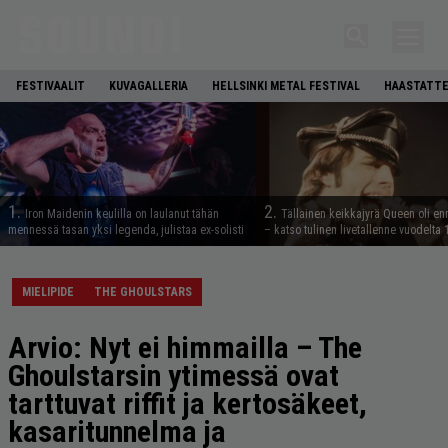
FESTIVAALIT
KUVAGALLERIA
HELLSINKI METAL FESTIVAL
HAASTATTE
1.
2.
Iron Maidenin keulilla on laulanut tähän
Tällainen keikkajyrä Queen oli e
mennessä tasan yksi legenda, julistaa ex-solisti
– katso tulinen livetallenne vuodelta
MIELIPIDE
THE GHOULSTARS
Arvio: Nyt ei himmailla – The
Ghoulstarsin ytimessä ovat
tarttuvat riffit ja kertosäkeet,
kasaritunnelma ja