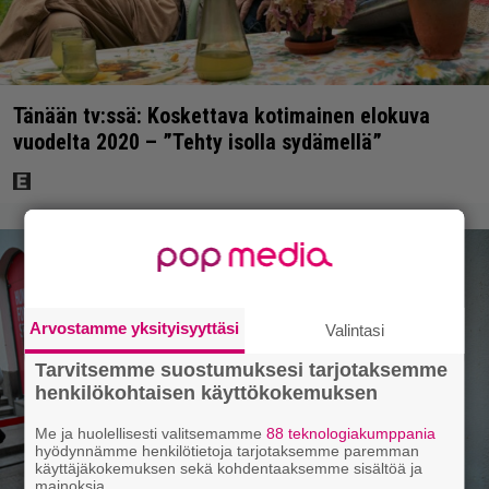
Tänään tv:ssä: Koskettava kotimainen elokuva
vuodelta 2020 – ”Tehty isolla sydämellä”
Arvostamme yksityisyyttäsi
Valintasi
Tarvitsemme suostumuksesi tarjotaksemme
henkilökohtaisen käyttökokemuksen
Me ja huolellisesti valitsemamme
88 teknologiakumppania
hyödynnämme henkilötietoja tarjotaksemme paremman
käyttäjäkokemuksen sekä kohdentaaksemme sisältöä ja
mainoksia.