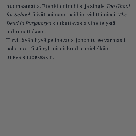
huomaamatta. Etenkin nimibiisi ja single
Too Ghoul
for School
jäävät soimaan päähän välittömästi,
The
Dead in Purgatoryn
koukuttavasta viheltelystä
puhumattakaan.
Hirvittävän hyvä pelinavaus, johon tulee varmasti
palattua. Tästä ryhmästä kuulisi mielellään
tulevaisuudessakin.