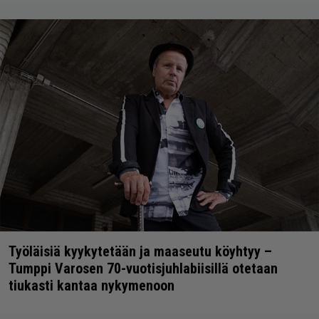
Työläisiä kyykytetään ja maaseutu köyhtyy –
Tumppi Varosen 70-vuotisjuhlabiisillä otetaan
tiukasti kantaa nykymenoon