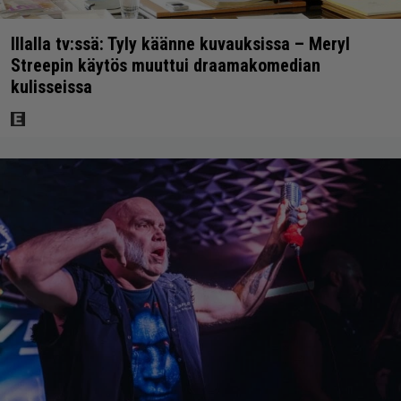
Illalla tv:ssä: Tyly käänne kuvauksissa – Meryl
Streepin käytös muuttui draamakomedian
kulisseissa