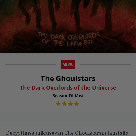
ARVIO
The Ghoulstars
The Dark Overlords of the Universe
Season Of Mist
Debyyttinsä julkaisevan The Ghoulstarsin taustalta