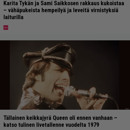
Karita Tykän ja Sami Saikkosen rakkaus kukoistaa
– vähäpukeista hempeilyä ja leveitä virnistyksiä
laiturilla
Tällainen keikkajyrä Queen oli ennen vanhaan –
katso tulinen livetallenne vuodelta 1979