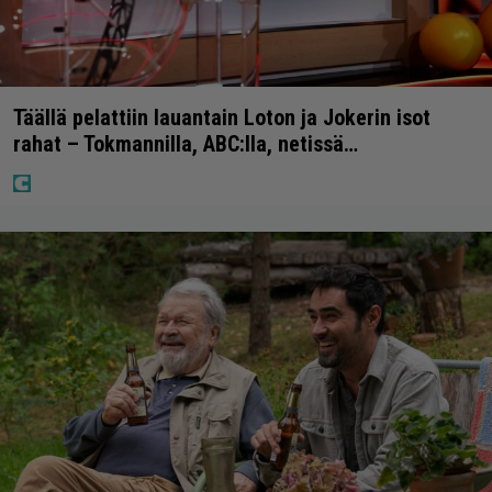
Täällä pelattiin lauantain Loton ja Jokerin isot
rahat – Tokmannilla, ABC:lla, netissä…