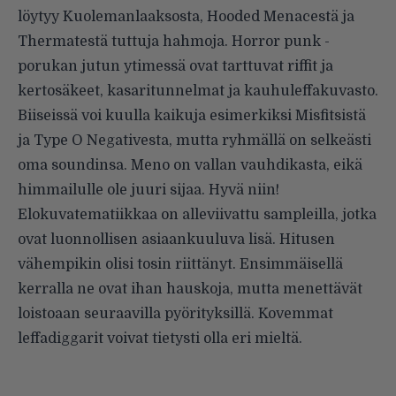
löytyy Kuolemanlaaksosta, Hooded Menacestä ja
Thermatestä tuttuja hahmoja. Horror punk -
porukan jutun ytimessä ovat tarttuvat riffit ja
kertosäkeet, kasaritunnelmat ja kauhuleffakuvasto.
Biiseissä voi kuulla kaikuja esimerkiksi Misfitsistä
ja Type O Nega­tivesta, mutta ryhmällä on selkeästi
oma soundinsa. Meno on vallan vauhdikasta, eikä
himmailulle ole juuri sijaa. Hyvä niin!
Elokuvatematiikkaa on alleviivattu sampleilla, jotka
ovat luonnolli­sen asiaankuuluva lisä. Hitusen
vähempikin olisi tosin riittänyt. Ensim­mäisellä
kerralla ne ovat ihan hauskoja, mutta menettävät
loistoaan seuraavilla pyörityksillä. Kovemmat
leffadiggarit voivat tietysti olla eri mieltä.