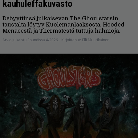
kauhuleffakuvasto
Debyyttinsä julkaisevan The Ghoulstarsin
taustalta löytyy Kuolemanlaaksosta, Hooded
Menacestä ja Thermatestä tuttuja hahmoja.
Arvio julkaistu Soundissa 4/2026.
Kirjoittanut: Elli Muurikainen.