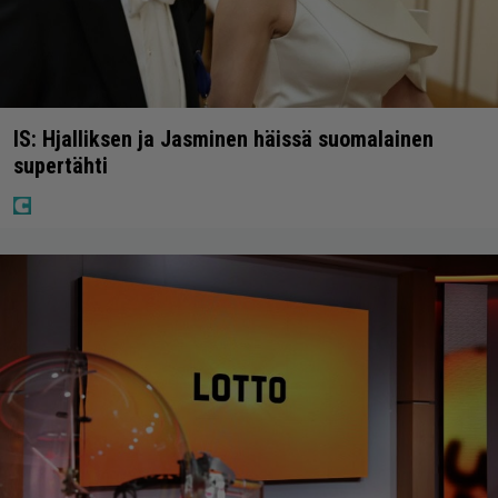
IS: Hjalliksen ja Jasminen häissä suomalainen
supertähti