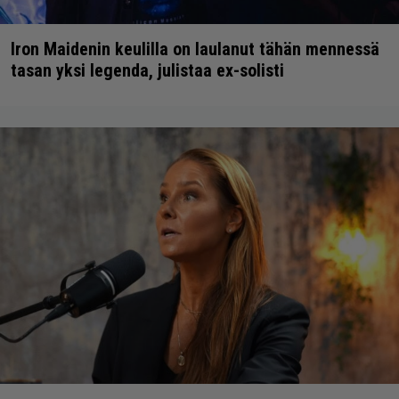
Iron Maidenin keulilla on laulanut tähän mennessä
tasan yksi legenda, julistaa ex-solisti