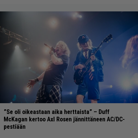
”Se oli oikeastaan aika herttaista” – Duff
McKagan kertoo Axl Rosen jännittäneen AC/DC-
pestiään