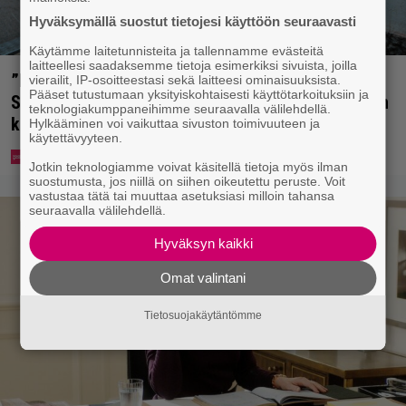
Hyväksymällä suostut tietojesi käyttöön seuraavasti
Käytämme laitetunnisteita ja tallennamme evästeitä
laitteellesi saadaksemme tietoja esimerkiksi sivuista, joilla
”Mitä isompi vehje, sen paremmin kulkee” –
vierailit, IP-osoitteestasi sekä laitteesi ominaisuuksista.
Pääset tutustumaan yksityiskohtaisesti käyttötarkoituksiin ja
Susanna Penttilä suuntasi Bangbussinsa Helsingin
teknologiakumppaneihimme seuraavalla välilehdellä.
keskustaan
Hylkääminen voi vaikuttaa sivuston toimivuuteen ja
käytettävyyteen.
Jotkin teknologiamme voivat käsitellä tietoja myös ilman
suostumusta, jos niillä on siihen oikeutettu peruste. Voit
vastustaa tätä tai muuttaa asetuksiasi milloin tahansa
seuraavalla välilehdellä.
Hyväksyn kaikki
Omat valintani
Tietosuojakäytäntömme