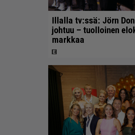
Illalla tv:ssä: Jörn Do
johtuu – tuolloinen elo
markkaa