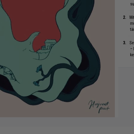
su
Mi
mu
tä
Se
– 
ke