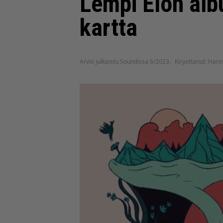
Lempi Elon albu
kartta
Arvio julkaistu Soundissa 6/2023.
Kirjoittanut: Hann