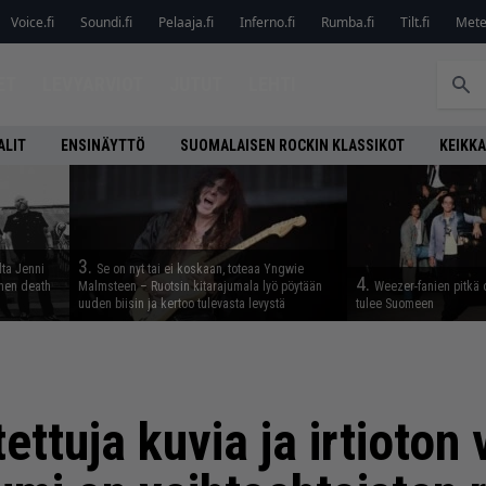
Voice.fi
Soundi.fi
Pelaaja.fi
Inferno.fi
Rumba.fi
Tilt.fi
Metel
ET
LEVYARVIOT
JUTUT
LEHTI
ALIT
ENSINÄYTTÖ
SUOMALAISEN ROCKIN KLASSIKOT
KEIKKA
3.
lta Jenni
Se on nyt tai ei koskaan, toteaa Yngwie
4.
inen death
Malmsteen – Ruotsin kitarajumala lyö pöytään
Weezer-fanien pitkä 
uuden biisin ja kertoo tulevasta levystä
tulee Suomeen
tettuja kuvia ja irtioto