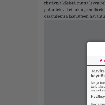
riistäytyä käsistä, mutta levyn 
puhuttelevat etenkin pienillä el
osaamisensa laajuuteen havahtun
Ar
Tarvit
käytt
Me ja huo
tarjotak
mainoksi
Hyväksym
Käytämme 