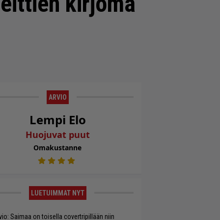
eittien kirjoma
ARVIO
Lempi Elo
Huojuvat puut
Omakustanne
LUETUIMMAT NYT
vio: Saimaa on toisella covertripillään niin