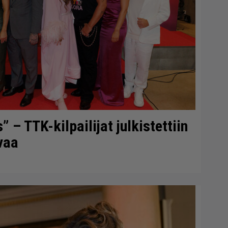
– TTK-kilpailijat julkistettiin
vaa