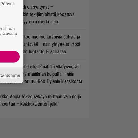
. Pääset
si superbändi on syntynyt –
e
ihtoehtorockin tekijämiehistä koostuva
hmä esittäytyy ep:n merkeissä
n siihen
uraavalla
nkin Park kertoo huomionarvoisia uutisia ja
rjoaa uutta nähtävää – näin yhtyeeltä irtosi
teora-aikojen tuotanto Brasiliassa
ns N’ Rosesin keikalla nähtiin yllätysvieras
oraan country-maailman huipulta – näin
äytäntömme
koonpano suoriutui Bob Dylanin klassikosta
rkko Ahola tekee syksyn mittaan vain neljä
nserttia – keikkakalenteri julki