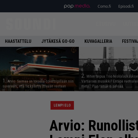
Como.fi
Episodi.fi
ETUSIVU
UUTIS
HAASTATTELU
JYTÄKESÄ GO-GO
KUVAGALLERIA
FESTIVA
2.
Miten taipuu Trio Niskalaukaukse
1.
Arvio: Saimaa on toisella covertripillään niin
Vartiaisen musiikki? Entäpä ruotsala
suvereeni, että se kääntyy itseään vastaan
metal? Pian tämäkin selviää
LEMPI ELO
Arvio: Runollis