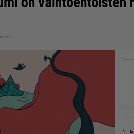
mi on vaihtoehtoisten r
u Linkola.
Ar