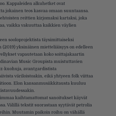
o. Kappaleiden alkuhetket ovat
utta jokainen teos kasvaa omaan suuntaansa.
htoisten reittien kirjomaksi kartaksi, joka
aa, vaikka vakuuttaa kaikkien väylien
en sooloprojektista täysimittaiseksi
n (2019) yksinäinen mietteliäisyys on edelleen
ellykset vapautetaan koko soittajakaartin
candinavian Music Groupista muistuttavien
zz-kuohuja, avantgardistista
ista väriloistoakin, eikä yhtyeen folk viittaa
itioon. Elon kansanmusiikkitausta kuuluu
llistavuudessakin.
n vimmaa kaihtamattomat sanoitukset käyvät
sa. Välillä tekstit suorastaan syytävät petrolia
keihin. Muutamin paikoin roihu on vähällä