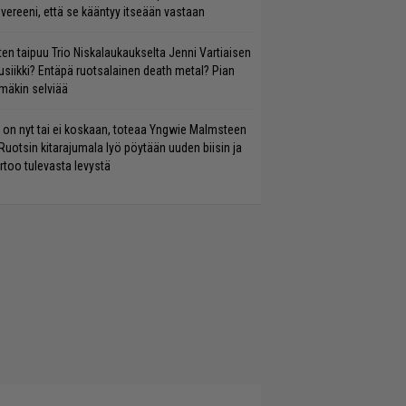
vereeni, että se kääntyy itseään vastaan
ten taipuu Trio Niskalaukaukselta Jenni Vartiaisen
siikki? Entäpä ruotsalainen death metal? Pian
mäkin selviää
 on nyt tai ei koskaan, toteaa Yngwie Malmsteen
Ruotsin kitarajumala lyö pöytään uuden biisin ja
rtoo tulevasta levystä