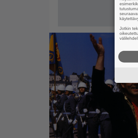
esimerkiks
tutustuma
seuraaval
käytettäv
Jotkin te
oikeutett
välilehdel