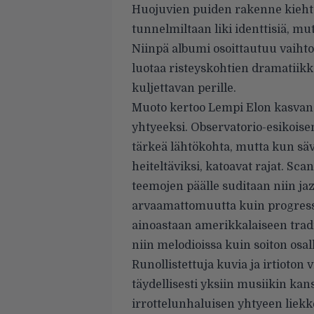
Huojuvien puiden rakenne kiehto
tunnelmiltaan liki identtisiä, m
Niinpä albumi osoittautuu vaihtoe
luotaa risteyskohtien dramatiikk
kuljettavan perille.
Muoto kertoo Lempi Elon kasvane
yhtyeeksi. Observatorio-esikoise
tärkeä lähtökohta, mutta kun säv
heiteltäviksi, katoavat rajat. S
teemojen päälle suditaan niin ja
arvaamattomuutta kuin progressiiv
ainoastaan amerikkalaiseen trad
niin melodioissa kuin soiton osa
Runollistettuja kuvia ja irtioto
täydellisesti yksiin musiikin kans
irrottelunhaluisen yhtyeen liek