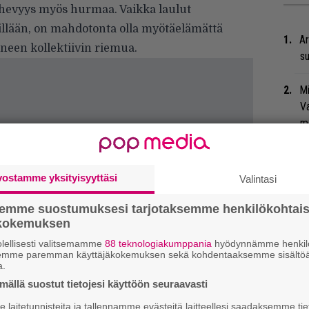
rehevyys myös hurmaa. Vaikka laulut
eillään, on mahdotonta olla myötäelämättä
Ar
een kollektiivin riemua.
su
Mi
Va
me
Se
Ma
vostamme yksityisyyttäsi
Valintasi
uu
semme suostumuksesi tarjotaksemme henkilökohtai
ökokemuksen
We
t
lellisesti valitsemamme
88 teknologiakumppania
hyödynnämme henkilö
semme paremman käyttäjäkokemuksen sekä kohdentaaksemme sisältöä
a.
Bl
ällä suostut tietojesi käyttöön seuraavasti
nä
laitetunnisteita ja tallennamme evästeitä laitteellesi saadaksemme tie