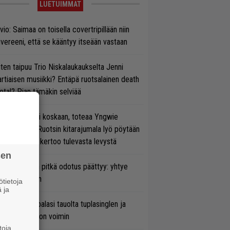
LUETUIMMAT
vio: Saimaa on toisella covertripillään niin
vereeni, että se kääntyy itseään vastaan
ten taipuu Trio Niskalaukaukselta Jenni
rtiaisen musiikki? Entäpä ruotsalainen death
tal? Pian tämäkin selviää
 on nyt tai ei koskaan, toteaa Yngwie
lmsteen – Ruotsin kitarajumala lyö pöytään
den biisin ja kertoo tulevasta levystä
sen
ezer-fanien pitkä odotus päättyy: yhtye
ulee Suomeen
tietoja
 ja
ind Channel palasi tauolta tuplasinglen ja
yttävän videon voimin
toja