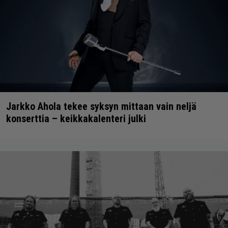
Jarkko Ahola tekee syksyn mittaan vain neljä
konserttia – keikkakalenteri julki