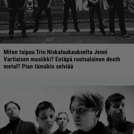
Miten taipuu Trio Niskalaukaukselta Jenni
Vartiaisen musiikki? Entäpä ruotsalainen death
metal? Pian tämäkin selviää