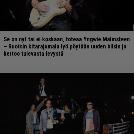
Se on nyt tai ei koskaan, toteaa Yngwie Malmsteen
– Ruotsin kitarajumala lyö pöytään uuden biisin ja
kertoo tulevasta levystä