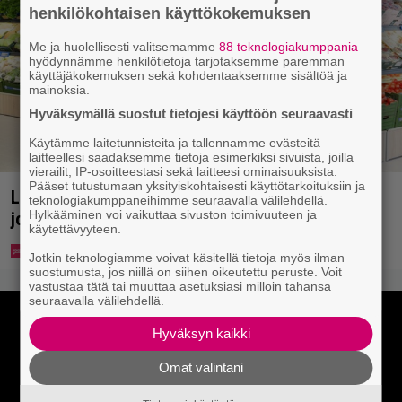
henkilökohtaisen käyttökokemuksen
Me ja huolellisesti valitsemamme
88 teknologiakumppania
hyödynnämme henkilötietoja tarjotaksemme paremman
käyttäjäkokemuksen sekä kohdentaaksemme sisältöä ja
mainoksia.
Hyväksymällä suostut tietojesi käyttöön seuraavasti
Käytämme laitetunnisteita ja tallennamme evästeitä
laitteellesi saadaksemme tietoja esimerkiksi sivuista, joilla
vierailit, IP-osoitteestasi sekä laitteesi ominaisuuksista.
Pääset tutustumaan yksityiskohtaisesti käyttötarkoituksiin ja
Lidl aloitti jättialennukset – kotimaiset kasvikset
teknologiakumppaneihimme seuraavalla välilehdellä.
Hylkääminen voi vaikuttaa sivuston toimivuuteen ja
jopa 40 prosentin alennuksessa
käytettävyyteen.
Jotkin teknologiamme voivat käsitellä tietoja myös ilman
suostumusta, jos niillä on siihen oikeutettu peruste. Voit
vastustaa tätä tai muuttaa asetuksiasi milloin tahansa
seuraavalla välilehdellä.
Hyväksyn kaikki
Omat valintani