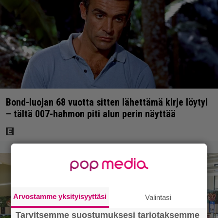
Bond-luojan 68 vuotta sitten lähettämä kirje löytyi
– tältä 007-hahmon piti alun perin näyttää
Arvostamme yksityisyyttäsi
Valintasi
Tarvitsemme suostumuksesi tarjotaksemme