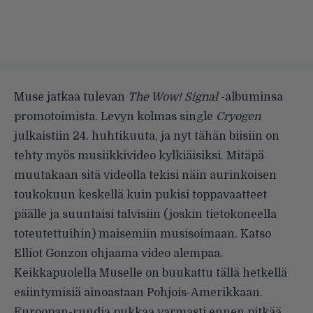
Muse jatkaa tulevan
The Wow! Signal
-albuminsa
promotoimista. Levyn kolmas single
Cryogen
julkaistiin 24. huhtikuuta, ja nyt tähän biisiin on
tehty myös musiikkivideo kylkiäisiksi. Mitäpä
muutakaan sitä videolla tekisi näin aurinkoisen
toukokuun keskellä kuin pukisi toppavaatteet
päälle ja suuntaisi talvisiin (joskin tietokoneella
toteutettuihin) maisemiin musisoimaan. Katso
Elliot Gonzon ohjaama video alempaa.
Keikkapuolella Muselle on buukattu tällä hetkellä
esiintymisiä ainoastaan Pohjois-Amerikkaan.
Euroopan-rundia pukkaa varmasti ennen pitkää