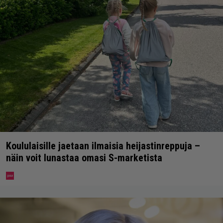
Koululaisille jaetaan ilmaisia heijastinreppuja –
näin voit lunastaa omasi S-marketista