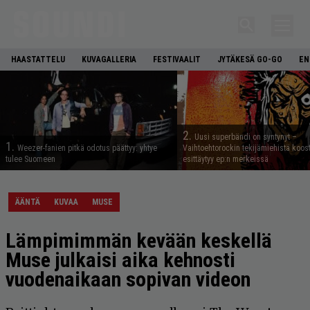
HAASTATTELU
KUVAGALLERIA
FESTIVAALIT
JYTÄKESÄ GO-GO
EN
2.
Uusi superbändi on syntynyt –
1.
Weezer-fanien pitkä odotus päättyy: yhtye
Vaihtoehtorockin tekijämiehistä koos
tulee Suomeen
esittäytyy ep:n merkeissä
ÄÄNTÄ
KUVAA
MUSE
Lämpimimmän kevään keskellä
Muse julkaisi aika kehnosti
vuodenaikaan sopivan videon