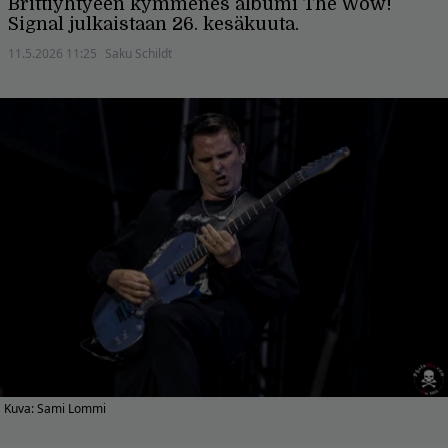
Brittiyhtyeen kymmenes albumi The Wow!
Signal julkaistaan 26. kesäkuuta.
11.5.2026 11:25
Saku Schildt
Kuva: Sami Lommi