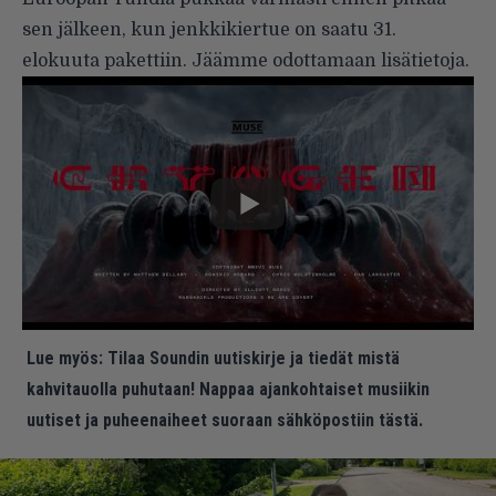
sen jälkeen, kun jenkkikiertue on saatu 31.
elokuuta pakettiin. Jäämme odottamaan lisätietoja.
Lue myös:
Tilaa Soundin uutiskirje ja tiedät mistä
kahvitauolla puhutaan! Nappaa ajankohtaiset musiikin
uutiset ja puheenaiheet suoraan sähköpostiin tästä.