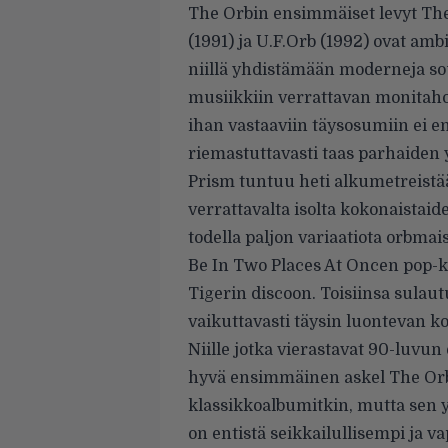
The Orbin ensimmäiset levyt Th
(1991) ja U.F.Orb (1992) ovat am
niillä yhdistämään moderneja so
musiikkiin verrattavan monitahois
ihan vastaaviin täysosumiin ei en
riemastuttavasti taas parhaiden y
Prism tuntuu heti alkumetreistä
verrattavalta isolta kokonaistaid
todella paljon variaatiota orbma
Be In Two Places At Oncen pop-k
Tigerin discoon. Toisiinsa sulau
vaikuttavasti täysin luontevan 
Niille jotka vierastavat 90-luvun
hyvä ensimmäinen askel The Orbii
klassikkoalbumitkin, mutta sen yl
on entistä seikkailullisempi ja 