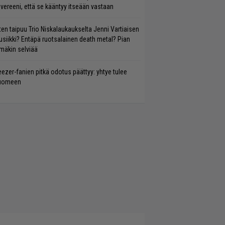
vereeni, että se kääntyy itseään vastaan
ten taipuu Trio Niskalaukaukselta Jenni Vartiaisen
siikki? Entäpä ruotsalainen death metal? Pian
mäkin selviää
ezer-fanien pitkä odotus päättyy: yhtye tulee
uomeen