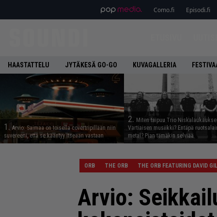
Como.fi
Episodi.fi
ETUSIVU
UUTIS
HAASTATTELU
JYTÄKESÄ GO-GO
KUVAGALLERIA
FESTIVA
2.
Miten taipuu Trio Niskalaukaukse
1.
Arvio: Saimaa on toisella covertripillään niin
Vartiaisen musiikki? Entäpä ruotsala
suvereeni, että se kääntyy itseään vastaan
metal? Pian tämäkin selviää
ORB
THE ORB
THE ORB FEATURING DAVID G
Arvio: Seikkail