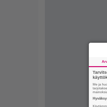
Ar
Tarvit
käytt
Me ja huo
tarjotak
mainoksi
Hyväksym
Käytämme 