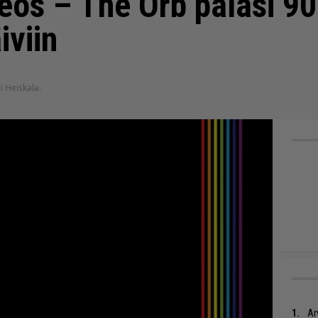
eos – The Orb palasi 90
iviin
ti Heiskala.
Ar