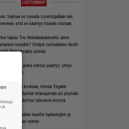
LUETUIMMAT
vio: Saimaa on toisella covertripillään niin
vereeni, että se kääntyy itseään vastaan
ten taipuu Trio Niskalaukaukselta Jenni
rtiaisen musiikki? Entäpä ruotsalainen death
tal? Pian tämäkin selviää
ezer-fanien pitkä odotus päättyy: yhtye
ulee Suomeen
 on nyt tai ei koskaan, toteaa Yngwie
sen
lmsteen – Ruotsin kitarajumala lyö pöytään
den biisin ja kertoo tulevasta levystä
tietoja
 ja
ind Channel palasi tauolta tuplasinglen ja
yttävän videon voimin
toja