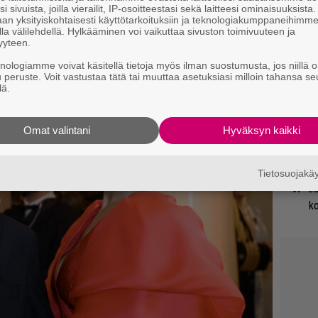
i sivuista, joilla vierailit, IP-osoitteestasi sekä laitteesi ominaisuuksista
Uu
an yksityiskohtaisesti käyttötarkoituksiin ja teknologiakumppaneihimm
la välilehdellä. Hylkääminen voi vaikuttaa sivuston toimivuuteen ja
Va
yyteen.
ry
knologiamme voivat käsitellä tietoja myös ilman suostumusta, jos niillä o
u peruste. Voit vastustaa tätä tai muuttaa asetuksiasi milloin tahansa se
Li
lä.
ta
Me
Omat valintani
Hyväksyn kaikki
Gl
Tietosuojak
Ja
ko