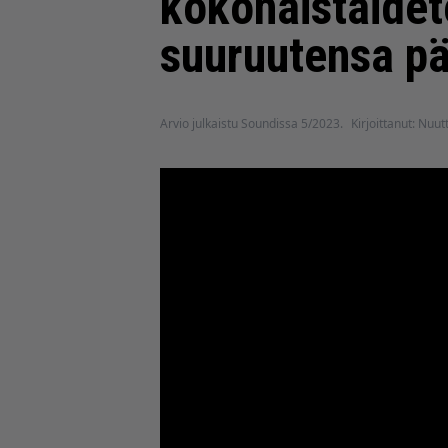
kokonaistaidet
suuruutensa pä
Arvio julkaistu Soundissa 5/2023.
Kirjoittanut: Nuut