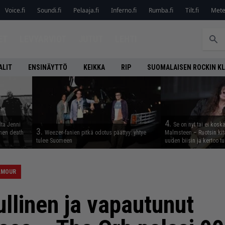
Voice.fi
Soundi.fi
Pelaaja.fi
Inferno.fi
Rumba.fi
Tilt.fi
Metel
ET
LEVYARVIOT
JUTUT
LEHTI
ALIT
ENSINÄYTTÖ
KEIKKA
RIP
SUOMALAISEN ROCKIN K
4.
lta Jenni
Se on nyt tai ei kosk
3.
inen death
Weezer-fanien pitkä odotus päättyy: yhtye
Malmsteen – Ruotsin kit
tulee Suomeen
uuden biisin ja kertoo tu
ILMOUR
ullinen ja vapautunut