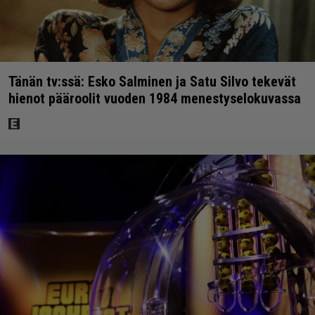
Tänän tv:ssä: Esko Salminen ja Satu Silvo tekevät
hienot pääroolit vuoden 1984 menestyselokuvassa