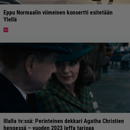
Eppu Normaalin viimeinen konsertti esitetään
Ylellä
Illalla tv:ssä: Perinteinen dekkari Agatha Christien
hengessä – vuoden 2023 leffa tarjoaa