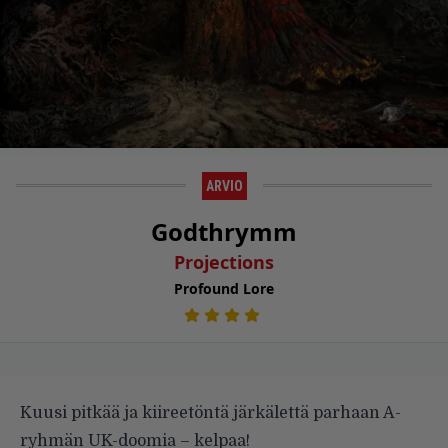
ARVIO
Godthrymm
Projections
Profound Lore
Kuusi pitkää ja kiireetöntä järkälet­tä parhaan A-
ryh­män UK-doomia – kelpaa!