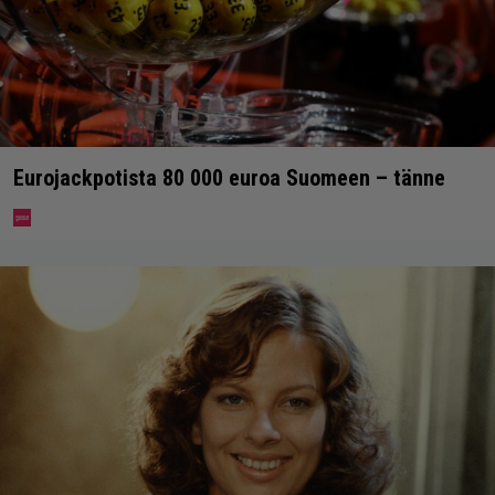
Eurojackpotista 80 000 euroa Suomeen – tänne