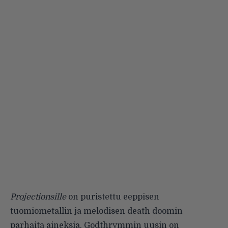
Projectionsille
on puristettu eep­pisen
tuomiometallin ja melodisen death doomin
parhaita aineksia. Godthrymmin uusin on