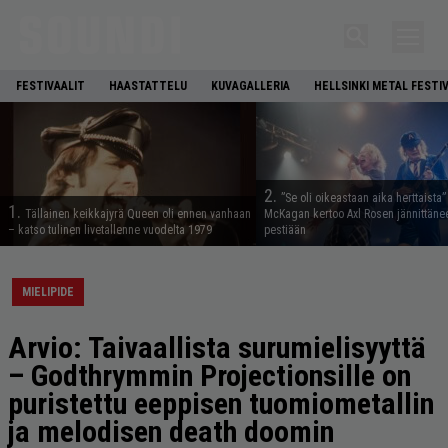
FESTIVAALIT
HAASTATTELU
KUVAGALLERIA
HELLSINKI METAL FESTI
2.
”Se oli oikeastaan aika herttaista”
1.
Tällainen keikkajyrä Queen oli ennen vanhaan
McKagan kertoo Axl Rosen jännittäne
– katso tulinen livetallenne vuodelta 1979
pestiään
MIELIPIDE
Arvio: Taivaallista surumielisyyttä
– Godthrymmin Projectionsille on
puristettu eep­pisen tuomiometallin
ja melodisen death doomin