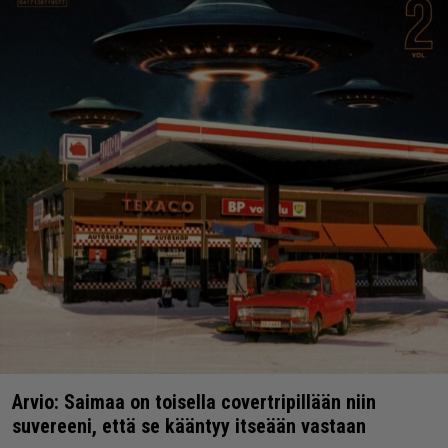
Arvio: Saimaa on toisella covertripillään niin
suvereeni, että se kääntyy itseään vastaan