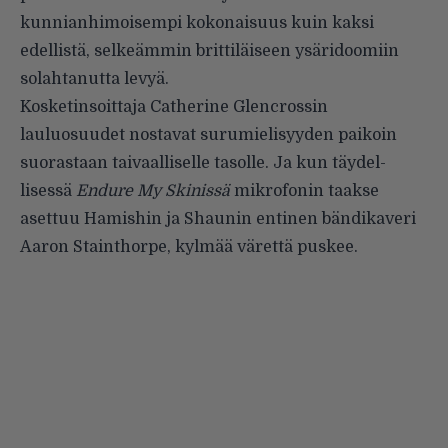
kunnianhi­moisempi kokonaisuus kuin kaksi
edellistä, selkeämmin brittiläiseen ysäridoomiin
solahtanutta levyä.
Kosketinsoittaja Catherine Glencrossin
lauluosuudet nostavat surumielisyyden paikoin
suorastaan taivaalliselle tasolle. Ja kun täydel­
lisessä
Endure My Skinissä
mikro­fonin taakse
asettuu Hamishin ja Shaunin entinen bändikaveri
Aaron Stainthorpe, kylmää värettä puskee.