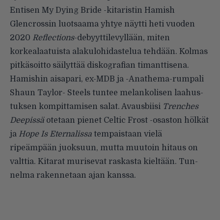
Entisen My Dying Bride -kita­ristin Hamish
Glencrossin luotsaa­ma yhtye näytti heti vuoden
2020
Reflections
-debyyttilevyllään, miten
korkealaatuista alakulohidastelua tehdään. Kolmas
pitkäsoitto säilyt­tää diskografian timanttisena.
Hamishin aisapari, ex-MDB ja -Anathema-rumpali
Shaun Taylor- Steels tuntee melankolisen laahus­
tuksen kompittamisen salat. Avaus­biisi
Trenches
Deepissä
otetaan pienet Celtic Frost -osaston hölkät
ja
Hope Is Eternalissa
tempaistaan vielä
ripeämpään juoksuun, mutta muutoin hitaus on
valttia. Kitarat murisevat raskasta kieltään. Tun­
nelma rakennetaan ajan kanssa.