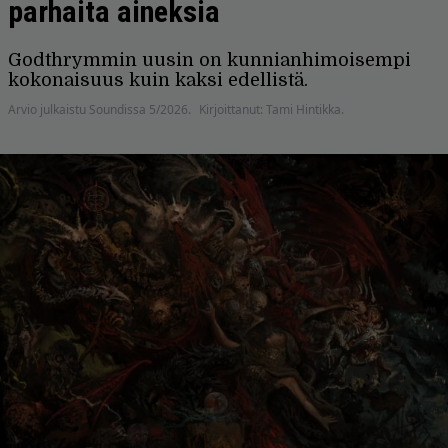
parhaita aineksia
Godthrymmin uusin on kunnianhi­moisempi
kokonaisuus kuin kaksi edellistä.
Arvio julkaistu Soundissa 5/2026.
Kirjoittanut: Tami Hintikka.