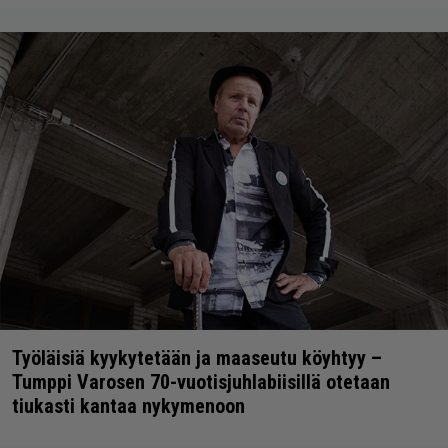
Työläisiä kyykytetään ja maaseutu köyhtyy –
Tumppi Varosen 70-vuotisjuhlabiisillä otetaan
tiukasti kantaa nykymenoon