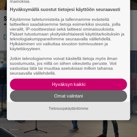
mainoksia.
Hyväksymällä suostut tietojesi käyttöön seuraavasti
Sara ja Mikko Parikka etsivät uutta kotia –
Käytämme laitetunnisteita ja tallennamme evästeitä
laitteellesi saadaksemme tietoja esimerkiksi sivuista, joilla
”Seuraavaan kotiin tämmöinen”
vierailit, IP-osoitteestasi sekä laitteesi ominaisuuksista.
Pääset tutustumaan yksityiskohtaisesti käyttötarkoituksiin ja
teknologiakumppaneihimme seuraavalla välilehdellä.
Hylkääminen voi vaikuttaa sivuston toimivuuteen ja
käytettävyyteen.
Jotkin teknologiamme voivat käsitellä tietoja myös ilman
suostumusta, jos niillä on siihen oikeutettu peruste. Voit
vastustaa tätä tai muuttaa asetuksiasi milloin tahansa
seuraavalla välilehdellä.
Hyväksyn kaikki
Omat valintani
Tietosuojakäytäntömme