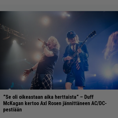
”Se oli oikeastaan aika herttaista” – Duff
McKagan kertoo Axl Rosen jännittäneen AC/DC-
pestiään