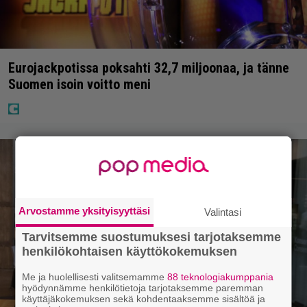
Eurojackpotissa poksahti 32,7 miljoonaa, ja tänne
Suomen isoin voitto meni
Arvostamme yksityisyyttäsi
Valintasi
Tarvitsemme suostumuksesi tarjotaksemme
henkilökohtaisen käyttökokemuksen
Me ja huolellisesti valitsemamme
88 teknologiakumppania
hyödynnämme henkilötietoja tarjotaksemme paremman
käyttäjäkokemuksen sekä kohdentaaksemme sisältöä ja