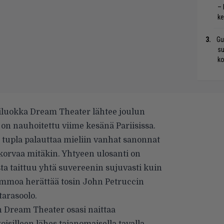
– 
ke
Gu
su
ko
luokka Dream Theater lähtee joulun
a on nauhoitettu viime kesänä Pariisissa.
) tupla palauttaa mieliin vanhat sanonnat
 korvaa mitäkin. Yhtyeen ulosanti on
sta taittuu yhtä suvereenin sujuvasti kuin
 kammoa herättää tosin John Petruccin
tarasoolo.
n Dream Theater osasi naittaa