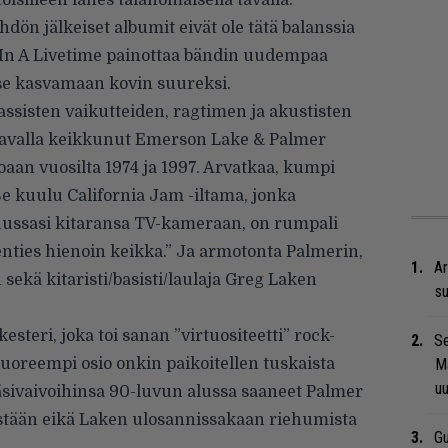
oisilleen lähes taianomaisella tavalla.
dön jälkeiset albumit eivät ole tätä balanssia
e In A Livetime painottaa bändin uudempaa
se kasvamaan kovin suureksi.
assisten vaikutteiden, ragtimen ja akustisten
a tavalla keikkunut Emerson Lake & Palmer
oaan vuosilta 1974 ja 1997. Arvatkaa, kumpi
e kuulu California Jam -iltama, jonka
uussasi kitaransa TV-kameraan, on rumpali
nties hienoin keikka.” Ja armotonta Palmerin,
Ar
ekä kitaristi/basisti/laulaja Greg Laken
su
steri, joka toi sanan ”virtuositeetti” rock-
Se
tuoreempi osio onkin paikoitellen tuskaista
Ma
uu
äsivaivoihinsa 90-luvun alussa saaneet Palmer
estään eikä Laken ulosannissakaan riehumista
Gu