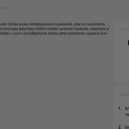
i Silas.
r lähtee joulun kiihdytyskisaan tuplalivellä, joka on nauhoitettu
78 min) tupla palauttaa mieliin vanhat sanonnat laadusta, määrästä ja
ellään, suurin osa kikkailuista taittuu yhtä suvereenin sujuvasti kuin
Ar
su
Se