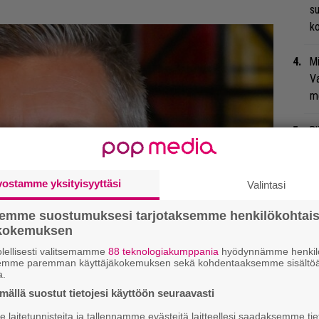
su
ko
Mi
Va
me
Bl
nä
We
vostamme yksityisyyttäsi
Valintasi
t
semme suostumuksesi tarjotaksemme henkilökohtai
ökokemuksen
Jy
Ka
lellisesti valitsemamme
88 teknologiakumppania
hyödynnämme henkilö
semme paremman käyttäjäkokemuksen sekä kohdentaaksemme sisältöä
a.
Ja
ällä suostut tietojesi käyttöön seuraavasti
ko
laitetunnisteita ja tallennamme evästeitä laitteellesi saadaksemme tie