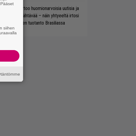
. Pääset
nkin Park kertoo huomionarvoisia uutisia ja
e
rjoaa uutta nähtävää – näin yhtyeeltä irtosi
teora-aikojen tuotanto Brasiliassa
n siihen
uraavalla
äytäntömme