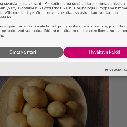
i sivuista, joilla vierailit, IP-osoitteestasi sekä laitteesi ominaisuuksista
Li
an yksityiskohtaisesti käyttötarkoituksiin ja teknologiakumppaneihimm
lapsikatraansa yhteen – ”Minun
la välilehdellä. Hylkääminen voi vaikuttaa sivuston toimivuuteen ja
ta
yyteen.
Me
knologiamme voivat käsitellä tietoja myös ilman suostumusta, jos niillä o
u peruste. Voit vastustaa tätä tai muuttaa asetuksiasi milloin tahansa se
lä.
Omat valintani
Hyväksyn kaikki
Tietosuojak