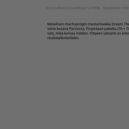
Arvio julkaistu Soundissa 12/1998.
Kirjoittanut: Petr
Metallisen machoprogen mestariluokka Dream Theate
viime kesänä Pariisissa. Piripintaan pakattu (76 + 
siitä, mikä korvaa mitäkin. Yhtyeen ulosanti on entis
studiotallenteillakin.