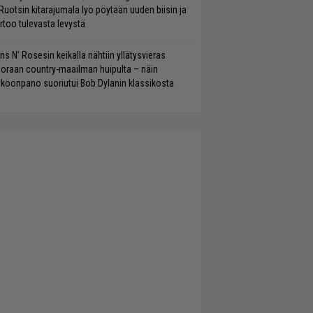
Ruotsin kitarajumala lyö pöytään uuden biisin ja
rtoo tulevasta levystä
ns N’ Rosesin keikalla nähtiin yllätysvieras
oraan country-maailman huipulta – näin
koonpano suoriutui Bob Dylanin klassikosta