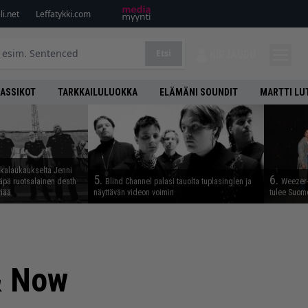
i.net
Leffatykki.com
Etsi
KIRJAUDU
LASSIKOT
TARKKAILULUOKKA
ELÄMÄNI SOUNDIT
MARTTI LU
skalaukaukselta Jenni
5.
6.
täpä ruotsalainen death
Blind Channel palasi tauolta tuplasinglen ja
Weezer-
viää
näyttävän videon voimin
tulee Suom
& Now