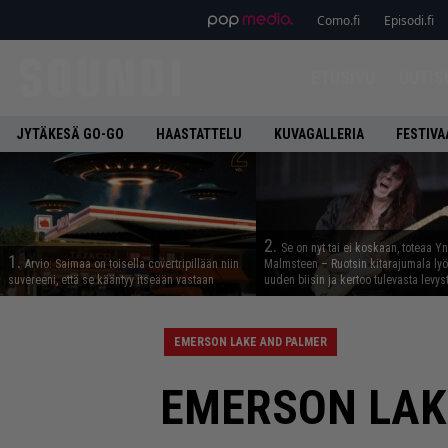
Como.fi
Episodi.fi
ETUSIVU
UUTIS
JYTÄKESÄ GO-GO
HAASTATTELU
KUVAGALLERIA
FESTIVA
2.
Se on nyt tai ei koskaan, toteaa Y
1.
Arvio: Saimaa on toisella covertripillään niin
Malmsteen – Ruotsin kitarajumala ly
suvereeni, että se kääntyy itseään vastaan
uuden biisin ja kertoo tulevasta levys
EMERSON LAKE AND PALMER
EMERSON LAKE