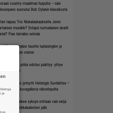
oraan country-maailman huipulta – näin
koonpano suoriutui Bob Dylanin klassikosta
ten taipuu Trio Niskalaukaukselta Jenni
rtiaisen musiikki? Entäpä ruotsalainen death
tal? Pian tämäkin selviää
ind Channel palasi tauolta tuplasinglen ja
yttävän videon voimin
ezer-fanien pitkä odotus päättyy: yhtye
ulee Suomeen
sen
täkesä Go-Go jytisytti Helsingin Suvilahtea –
tso hulppea kuvagalleria viikonlopulta
tietoja
 ja
rkko Ahola tekee syksyn mittaan vain neljä
nserttia – keikkakalenteri julki
toja