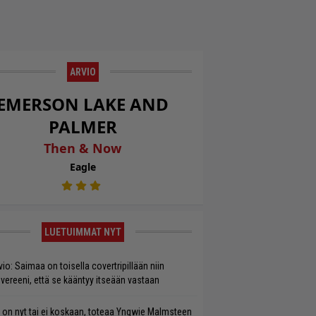
ARVIO
EMERSON LAKE AND
PALMER
Then & Now
Eagle
LUETUIMMAT NYT
vio: Saimaa on toisella covertripillään niin
vereeni, että se kääntyy itseään vastaan
 on nyt tai ei koskaan, toteaa Yngwie Malmsteen