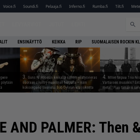
Voice.fi
Soundi.fi
Pelaaja.fi
Inferno.fi
Rumba.fi
Tilt.fi
Metel
ET
LEVYARVIOT
JUTUT
LEHTI
ALIT
ENSINÄYTTÖ
KEIKKA
RIP
SUOMALAISEN ROCKIN K
3.
4.
ngwie
Guns N’ Rosesin keikalla nähtiin yllätysvieras
Miten taipuu Trio Ni
ö pöytään
suoraan country-maailman huipulta – näin
Vartiaisen musiikki? En
tä
kokoonpano suoriutui Bob Dylanin klassikosta
metal? Pian tämäkin sel
 AND PALMER: Then 