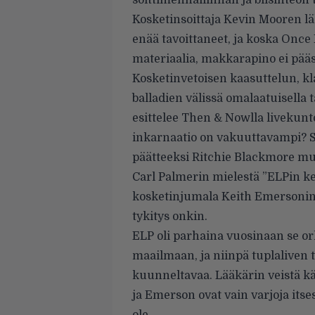
soittimenhallinnan ja biisinteon t
Kosketinsoittaja Kevin Mooren läh
enää tavoittaneet, ja koska Onc
materiaalia, makkarapino ei pää
Kosketinvetoisen kaasuttelun, kl
balladien välissä omalaatuisell
esittelee Then & Nowlla livekunt
inkarnaatio on vakuuttavampi? S
päätteeksi Ritchie Blackmore m
Carl Palmerin mielestä ”ELPin ke
kosketinjumala Keith Emersonin s
tykitys onkin.
ELP oli parhaina vuosinaan se orke
maailmaan, ja niinpä tuplaliven 
kuunneltavaa. Lääkärin veistä k
ja Emerson ovat vain varjoja its