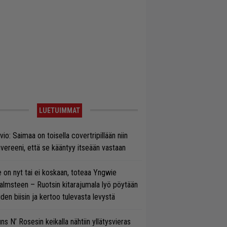
LUETUIMMAT
vio: Saimaa on toisella covertripillään niin
vereeni, että se kääntyy itseään vastaan
 on nyt tai ei koskaan, toteaa Yngwie
lmsteen – Ruotsin kitarajumala lyö pöytään
den biisin ja kertoo tulevasta levystä
ns N’ Rosesin keikalla nähtiin yllätysvieras