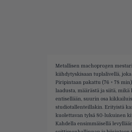
Metallisen machoprogen mestari
kiihdytyskisaan tuplalivellä, jok
Piripintaan pakattu (76 + 78 min
laadusta, määrästä ja siitä, mikä
entisellään, suurin osa kikkailui
studiotallenteillakin. Erityistä
kuolettavan tylsä 80-lukuinen ki
Kahdella ensimmäisellä levyllää