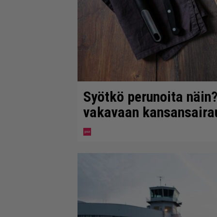
Syötkö perunoita näin?
vakavaan kansansaira