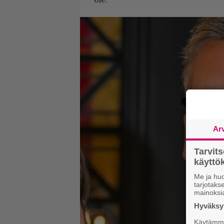
ole.
Ar
Tarvit
käytt
Me ja huo
tarjotak
mainoksi
Hyväksym
Käytämme 