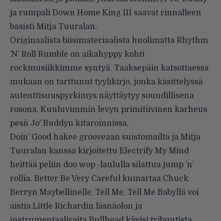
ja rumpali Down Home King III saavat rinnalleen
basisti Mitja Tuuralan.
Originaalista biisimateriaalista huolimatta Rhythm
’N’ Roll Rumble on aikahyppy kohti
rockmusiikkimme syntyä. Taaksepäin katsottaessa
mukaan on tarttunut tyylikirjo, jonka käsittelyssä
autenttisuuspyrkimys näyttäytyy soundillisena
rosona. Kuuluvimmin levyn primitiivinen karheus
pesii Jo’ Buddyn kitaroinnissa.
Doin’ Good hakee grooveaan suistomailta ja Mitja
Tuuralan kanssa kirjoitettu Electrify My Mind
heittää peliin doo wop -laululla silattua jump ’n’
rollia. Better Be Very Careful kumartaa Chuck
Berryn Maybellinelle, Tell Me, Tell Me Babyllä voi
aistia Little Richardin läsnäolon ja
instrumentaaliraita Bullhead kävisi tribuutista