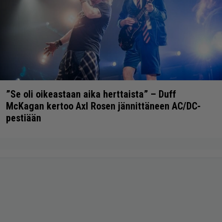
”Se oli oikeastaan aika herttaista” – Duff
McKagan kertoo Axl Rosen jännittäneen AC/DC-
pestiään