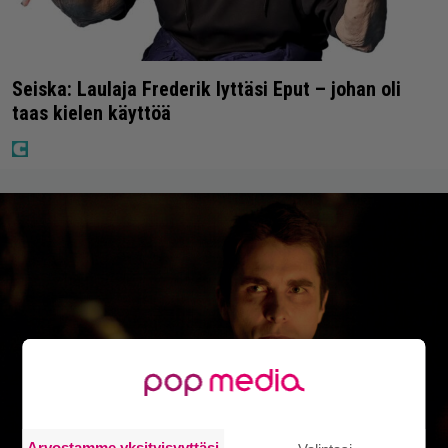
Seiska: Laulaja Frederik lyttäsi Eput – johan oli
taas kielen käyttöä
Arvostamme yksityisyyttäsi