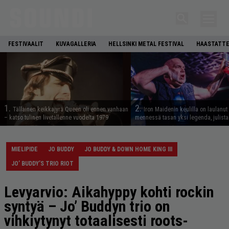
FESTIVAALIT
KUVAGALLERIA
HELLSINKI METAL FESTIVAL
HAASTATTE
1.
2.
Tällainen keikkajyrä Queen oli ennen vanhaan
Iron Maidenin keulilla on laulanut
– katso tulinen livetallenne vuodelta 1979
mennessä tasan yksi legenda, julistaa
MIELIPIDE
JO BUDDY
JO BUDDY & DOWN HOME KING III
JO’ BUDDY’S TRIO RIOT
Levyarvio: Aikahyppy kohti rockin
syntyä – Jo’ Buddyn trio on
vihkiytynyt totaalisesti roots-