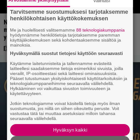
Valintasi
Tarvitsemme suostumuksesi tarjotaksemme
henkilökohtaisen käyttökokemuksen
Nyt Netflixissä: Christopher Nolanin viiden tähden
mysteerileffa – ”Huikean hienosti kirjoitettu
Me ja huolellisesti valitsemamme
88 teknologiakumppania
hyödynnämme henkilötietoja tarjotaksemme paremman
yllätyskäänteiden sarja”
käyttäjäkokemuksen sekä kohdentaaksemme sisältöä ja
mainoksia.
Hyväksymällä suostut tietojesi käyttöön seuraavasti
Käytämme laitetunnisteita ja tallennamme evästeitä
laitteellesi saadaksemme tietoja esimerkiksi sivuista, joilla
vierailit, IP-osoitteestasi sekä laitteesi ominaisuuksista.
Pääset tutustumaan yksityiskohtaisesti käyttötarkoituksiin ja
teknologiakumppaneihimme seuraavalla välilehdellä.
Hylkääminen voi vaikuttaa sivuston toimivuuteen ja
käytettävyyteen.
Jotkin teknologiamme voivat käsitellä tietoja myös ilman
suostumusta, jos niillä on siihen oikeutettu peruste. Voit
vastustaa tätä tai muuttaa asetuksiasi milloin tahansa
seuraavalla välilehdellä.
Hyväksyn kaikki