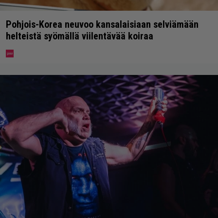
Pohjois-Korea neuvoo kansalaisiaan selviämään
helteistä syömällä viilentävää koiraa