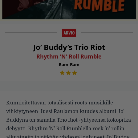
ARVIO
Jo’ Buddy’s Trio Riot
Rhythm ’N’ Roll Rumble
Ram-Bam
Kunnioitettavan totaalisesti roots-musiikille
vihkiytyneen Jussi Raulamon kuudes albumi Jo’
Buddyna on samalla Trio Riot -yhtyeensä kokopitkä
debyytti. Rhythm ’N’ Roll Rumblella rock ’n’ rollin
alkuaineita jo pitkään yhdessä louhineet Jo’ Buddy