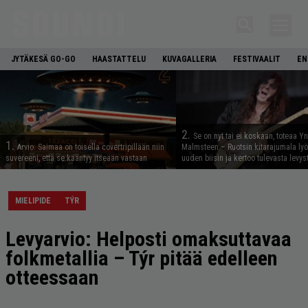
JYTÄKESÄ GO-GO
HAASTATTELU
KUVAGALLERIA
FESTIVAALIT
EN
2.
Se on nyt tai ei koskaan, toteaa Y
1.
Arvio: Saimaa on toisella covertripillään niin
Malmsteen – Ruotsin kitarajumala ly
suvereeni, että se kääntyy itseään vastaan
uuden biisin ja kertoo tulevasta levys
MIELIPIDE
TÝR
Levyarvio: Helposti omaksuttavaa
folkmetallia – Týr pitää edelleen
otteessaan