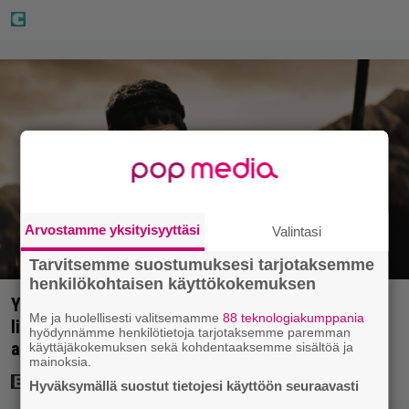
Arvostamme yksityisyyttäsi
Valintasi
Tarvitsemme suostumuksesi tarjotaksemme
henkilökohtaisen käyttökokemuksen
Yöllä tv:ssä: Sotaelokuvan näyttelijät kasvattivat
Me ja huolellisesti valitsemamme
88 teknologiakumppania
lihakset nopeasti erikoisella kikalla – IMDb-
hyödynnämme henkilötietoja tarjotaksemme paremman
arvosana on 7,6
käyttäjäkokemuksen sekä kohdentaaksemme sisältöä ja
mainoksia.
Hyväksymällä suostut tietojesi käyttöön seuraavasti