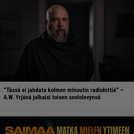
”Tässä ei jahdata kolmen minuutin radiohittiä” –
A.W. Yrjänä julkaisi toisen soololevynsä