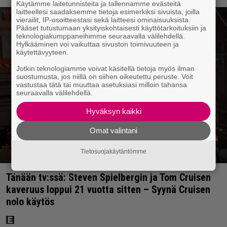
Käytämme laitetunnisteita ja tallennamme evästeitä
laitteellesi saadaksemme tietoja esimerkiksi sivuista, joilla
vierailit, IP-osoitteestasi sekä laitteesi ominaisuuksista.
Pääset tutustumaan yksityiskohtaisesti käyttötarkoituksiin ja
teknologiakumppaneihimme seuraavalla välilehdellä.
Hylkääminen voi vaikuttaa sivuston toimivuuteen ja
käytettävyyteen.
Jotkin teknologiamme voivat käsitellä tietoja myös ilman
suostumusta, jos niillä on siihen oikeutettu peruste. Voit
vastustaa tätä tai muuttaa asetuksiasi milloin tahansa
seuraavalla välilehdellä.
Hyväksyn kaikki
Omat valintani
Tietosuojakäytäntömme
Tänään tv:ssä: Steven Spielbergin ja Tom Cruisen
kaveruus loppui 21 vuotta sitten – Syynä Cruisen
nolo käytös