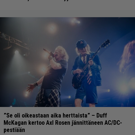
”Se oli oikeastaan aika herttaista” – Duff
McKagan kertoo Axl Rosen jännittäneen AC/DC-
pestiään