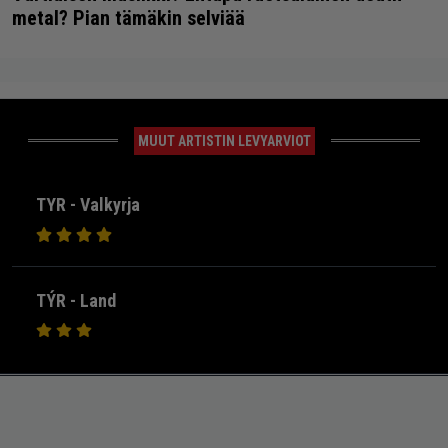
metal? Pian tämäkin selviää
MUUT ARTISTIN LEVYARVIOT
TYR - Valkyrja
TÝR - Land