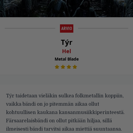
ARVIO
Týr
Hel
Metal Blade
Týr taidetaan vieläkin sulkea folkmetallin koppiin,
vaikka bändi on jo pitemmän aikaa ollut
kohtuullisen kaukana kansanmusiikkiperinteestä.
Färsaarelaisbändi on ollut pitkään hiljaa, sillä
ilmeisesti bändi tarvitsi aikaa miettiä suuntaansa.