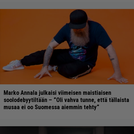
Marko Annala julkaisi viimeisen maistiaisen
soolodebyytiltään – ”Oli vahva tunne, että tällaista
musaa ei oo Suomessa aiemmin tehty”