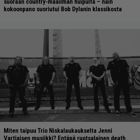
suoraan country-maailman huipulta – näin
kokoonpano suoriutui Bob Dylanin klassikosta
Miten taipuu Trio Niskalaukaukselta Jenni
Vartiaisen musiikki? Entäpä ruotsalainen death