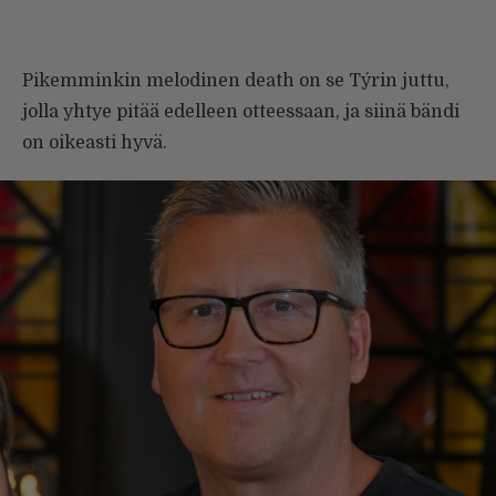
Pikemminkin melodinen death on se Týrin juttu,
jolla yhtye pitää edelleen otteessaan, ja siinä bändi
on oikeasti hyvä.