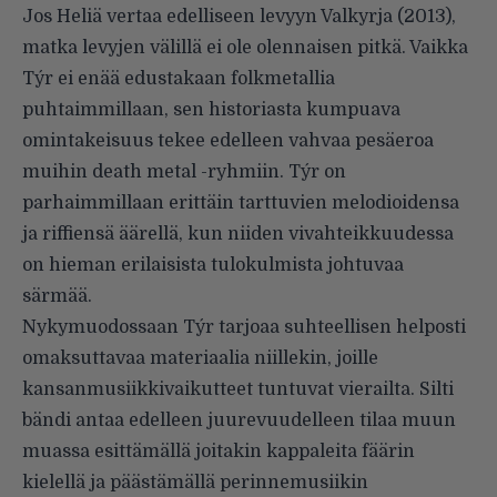
Jos Heliä vertaa edelliseen levyyn Valkyrja (2013),
matka levyjen välillä ei ole olennaisen pitkä. Vaikka
Týr ei enää edustakaan folkmetallia
puhtaimmillaan, sen historiasta kumpuava
omintakeisuus tekee edelleen vahvaa pesäeroa
muihin death metal -ryhmiin. Týr on
parhaimmillaan erittäin tarttuvien melodioidensa
ja riffiensä äärellä, kun niiden vivahteikkuudessa
on hieman erilaisista tulokulmista johtuvaa
särmää.
Nykymuodossaan Týr tarjoaa suhteellisen helposti
omaksuttavaa materiaalia niillekin, joille
kansanmusiikkivaikutteet tuntuvat vierailta. Silti
bändi antaa edelleen juurevuudelleen tilaa muun
muassa esittämällä joitakin kappaleita fäärin
kielellä ja päästämällä perinnemusiikin