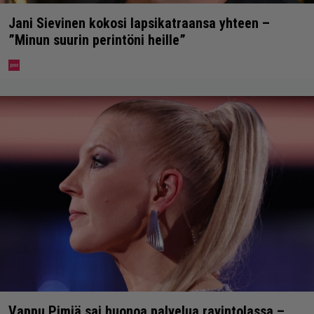
Jani Sievinen kokosi lapsikatraansa yhteen –
”Minun suurin perintöni heille”
Vappu Pimiä sai huonoa palvelua ravintolassa –