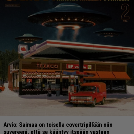
Arvio: Saimaa on toisella covertripillään niin
suvereeni, että se kääntyy itseään vastaan