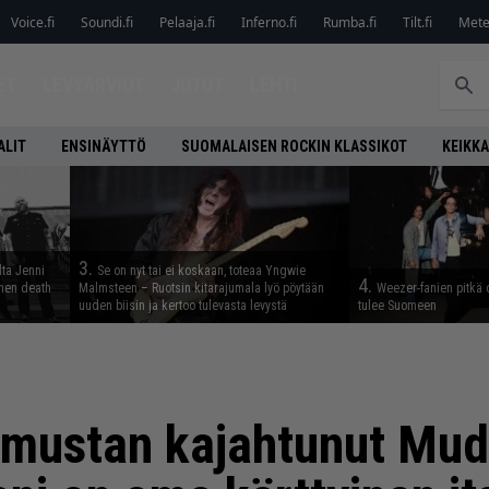
Voice.fi
Soundi.fi
Pelaaja.fi
Inferno.fi
Rumba.fi
Tilt.fi
Metel
ET
LEVYARVIOT
JUTUT
LEHTI
ALIT
ENSINÄYTTÖ
SUOMALAISEN ROCKIN KLASSIKOT
KEIKKA
3.
lta Jenni
Se on nyt tai ei koskaan, toteaa Yngwie
4.
inen death
Malmsteen – Ruotsin kitarajumala lyö pöytään
Weezer-fanien pitkä 
uuden biisin ja kertoo tulevasta levystä
tulee Suomeen
simustan kajahtunut Mu