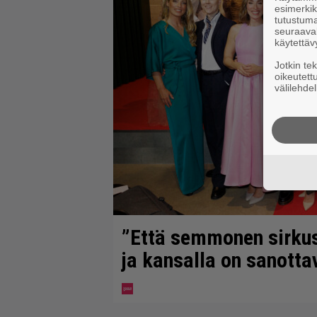
esimerkiks
tutustuma
seuraaval
käytettäv
Jotkin te
oikeutett
välilehdel
”Että semmonen sirkus” 
ja kansalla on sanotta