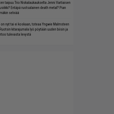
ten taipuu Trio Niskalaukaukselta Jenni Vartiaisen
siikki? Entäpä ruotsalainen death metal? Pian
mäkin selviää
 on nyt tai ei koskaan, toteaa Yngwie Malmsteen
Ruotsin kitarajumala lyö pöytään uuden biisin ja
rtoo tulevasta levystä