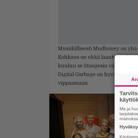
Musiikillisesti Mudhoney on yhä vir
Kohkaus on ehkä laantunut kes
kuuluu se Stoogesin vaikutus 
Digital Garbage on hyvä levy, joka
Ar
vippaamaan.
Tarvit
käytt
Me ja huo
tarjotak
mainoksi
Hyväksym
Käytämme 