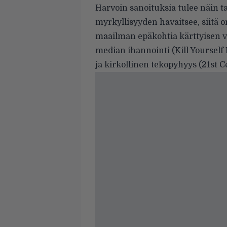
Harvoin sanoituksia tulee näin 
myrkyllisyyden havaitsee, siitä o
maailman epäkohtia kärttyisen vi
median ihannointi (Kill Yoursel
ja kirkollinen tekopyhyys (21st C