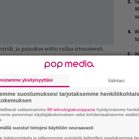
Se
Ma
uu
We
t
iili, ja painokas soitto rullaa irtonaisesti.
Bl
kitempoisemmaksi reuhtomiseksi, mutta
nä
vahvana vähemmässäkin vouhkaamisessa.
 ajatuttaa, naurattaa ja saa jalankin
Uu
vostamme yksityisyyttäsi
Valintasi
Va
ry
semme suostumuksesi tarjotaksemme henkilökohtai
ökokemuksen
Li
lellisesti valitsemamme
88 teknologiakumppania
hyödynnämme henkilö
ta
semme paremman käyttäjäkokemuksen sekä kohdentaaksemme sisältöä
a.
Me
ällä suostut tietojesi käyttöön seuraavasti
Ja
laitetunnisteita ja tallennamme evästeitä laitteellesi saadaksemme tie