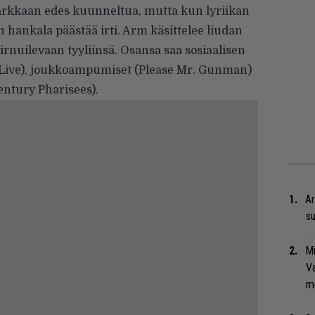
tarkkaan edes kuunneltua, mutta kun lyriikan
n hankala päästää irti. Arm käsittelee liudan
rnuilevaan tyyliinsä. Osansa saa sosiaalisen
f Live), joukkoampumiset (Please Mr. Gunman)
entury Pharisees).
Ar
su
Mi
Va
me