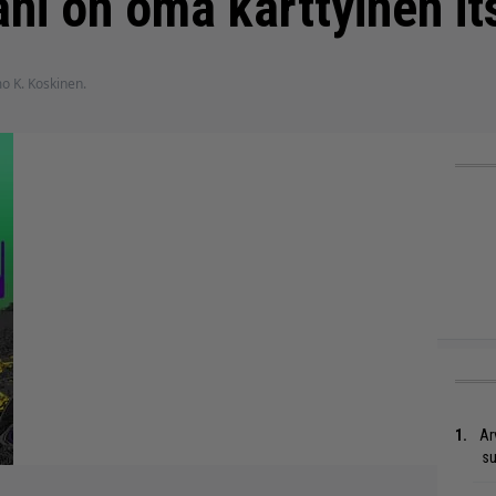
ni on oma kärttyinen i
mo K. Koskinen.
Ar
su