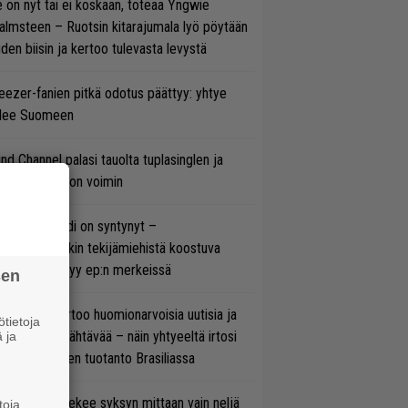
 on nyt tai ei koskaan, toteaa Yngwie
lmsteen – Ruotsin kitarajumala lyö pöytään
den biisin ja kertoo tulevasta levystä
ezer-fanien pitkä odotus päättyy: yhtye
ulee Suomeen
ind Channel palasi tauolta tuplasinglen ja
yttävän videon voimin
si superbändi on syntynyt –
ihtoehtorockin tekijämiehistä koostuva
hmä esittäytyy ep:n merkeissä
sen
nkin Park kertoo huomionarvoisia uutisia ja
tietoja
rjoaa uutta nähtävää – näin yhtyeeltä irtosi
 ja
teora-aikojen tuotanto Brasiliassa
rkko Ahola tekee syksyn mittaan vain neljä
toja