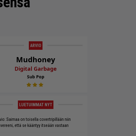
tsensä
ARVIO
Mudhoney
Digital Garbage
Sub Pop
LUETUIMMAT NYT
vio: Saimaa on toisella covertripillään niin
vereeni, että se kääntyy itseään vastaan