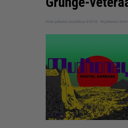
Grunge-veteraa
Arvio julkaistu Soundissa 9/2018.
Kirjoittanut: Kim