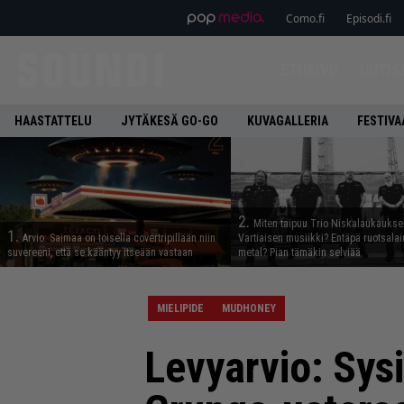
Como.fi
Episodi.fi
ETUSIVU
UUTIS
HAASTATTELU
JYTÄKESÄ GO-GO
KUVAGALLERIA
FESTIVA
2.
Miten taipuu Trio Niskalaukaukse
1.
Arvio: Saimaa on toisella covertripillään niin
Vartiaisen musiikki? Entäpä ruotsala
suvereeni, että se kääntyy itseään vastaan
metal? Pian tämäkin selviää
MIELIPIDE
MUDHONEY
Levyarvio: Sy