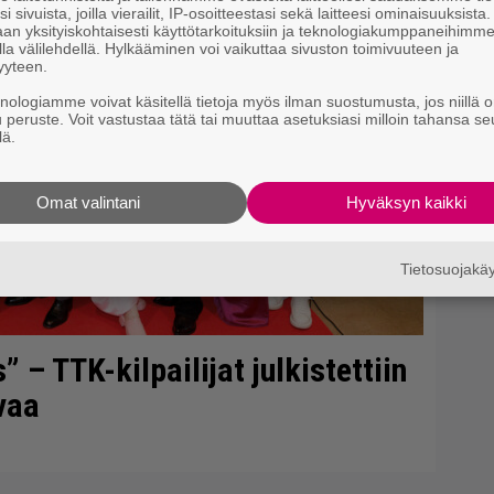
i sivuista, joilla vierailit, IP-osoitteestasi sekä laitteesi ominaisuuksista
ko
an yksityiskohtaisesti käyttötarkoituksiin ja teknologiakumppaneihimm
la välilehdellä. Hylkääminen voi vaikuttaa sivuston toimivuuteen ja
yyteen.
Jy
Ka
knologiamme voivat käsitellä tietoja myös ilman suostumusta, jos niillä o
u peruste. Voit vastustaa tätä tai muuttaa asetuksiasi milloin tahansa se
lä.
Omat valintani
Hyväksyn kaikki
Tietosuojak
– TTK-kilpailijat julkistettiin
vaa