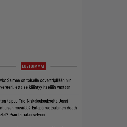
LUETUIMMAT
vio: Saimaa on toisella covertripillään niin
vereeni, että se kääntyy itseään vastaan
ten taipuu Trio Niskalaukaukselta Jenni
rtiaisen musiikki? Entäpä ruotsalainen death
tal? Pian tämäkin selviää