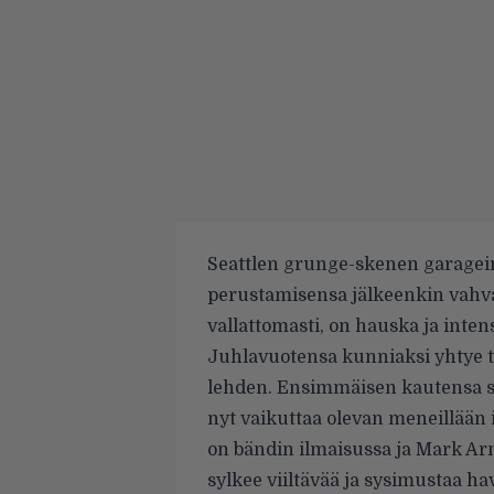
Seattlen grunge-skenen garagei
perustamisensa jälkeenkin vahvas
vallattomasti, on hauska ja intens
Juhlavuotensa kunniaksi yhtye
lehden. Ensimmäisen kautensa se
nyt vaikuttaa olevan meneillään
on bändin ilmaisussa ja Mark A
sylkee viiltävää ja sysimustaa h