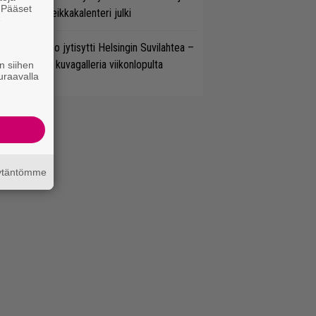
. Pääset
nserttia – keikkakalenteri julki
e
täkesä Go-Go jytisytti Helsingin Suvilahtea –
tso hulppea kuvagalleria viikonlopulta
n siihen
uraavalla
äytäntömme