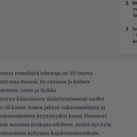
Mi
mu
tä
Se
– 
ke
mmin remeltävä edustaja on 30 vuotta
ti oma itsensä. Se rämisee ja kolisee
iivinen, rento ja tiukka.
 tuntuu kääntäneen ikääntymiseensä uuden
 oli hassu, toisen jakson vakavamielinen ja
 inhorealistisen kyynisyyden kausi. Huumori
rmin sanoissa mukana edelleen, mutta nyt Arm
avainnointia nykyajan kajahtaneisuudesta.