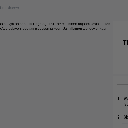
tti Luukkanen.
 soololevyä on odotettu Rage Against The Machinen hajoamisesta lähtien.
 Audioslaven lopettamisuutisen jälkeen. Ja millainen tuo levy onkaan!
T
We
S
Gl