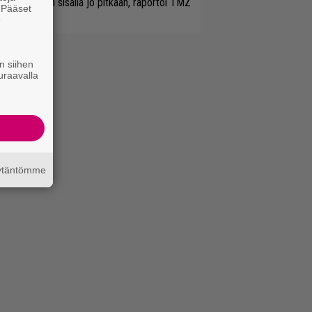
etitty bändin sisällä jo pitkään, raportoi TMZ
. Pääset
e
n siihen
uraavalla
äytäntömme