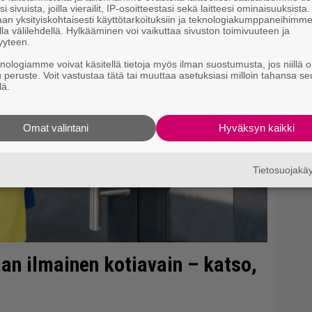
mi
i sivuista, joilla vierailit, IP-osoitteestasi sekä laitteesi ominaisuuksista
an yksityiskohtaisesti käyttötarkoituksiin ja teknologiakumppaneihimm
la välilehdellä. Hylkääminen voi vaikuttaa sivuston toimivuuteen ja
yyteen.
knologiamme voivat käsitellä tietoja myös ilman suostumusta, jos niillä o
u peruste. Voit vastustaa tätä tai muuttaa asetuksiasi milloin tahansa se
lä.
Omat valintani
Hyväksyn kaikki
Tietosuojak
aan ilmainen kotiavain – katso,