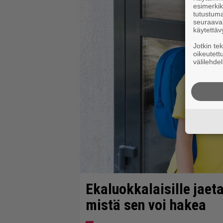
esimerkiks
tutustuma
seuraaval
käytettäv
Jotkin te
oikeutett
välilehdel
Ekaluokkalaisille jaet
mistä sen voi hakea