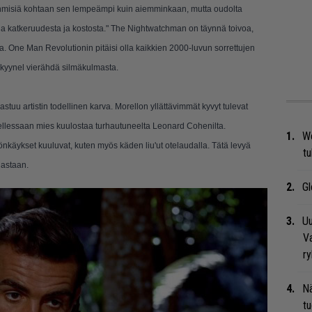
 ihmisiä kohtaan sen lempeämpi kuin aiemminkaan, mutta oudolta
uja katkeruudesta ja kostosta." The Nightwatchman on täynnä toivoa,
 One Man Revolutionin pitäisi olla kaikkien 2000-luvun sorrettujen
 kyynel vierähdä silmäkulmasta.
stuu artistin todellinen karva. Morellon yllättävimmät kyvyt tulevat
tellessaan mies kuulostaa turhautuneelta Leonard Cohenilta.
We
nkäykset kuuluvat, kuten myös käden liu'ut otelaudalla. Tätä levyä
t
ojastaan.
Gl
Uu
Va
ry
Nä
tu