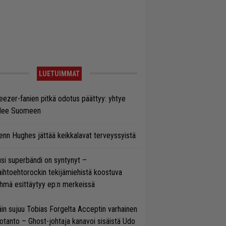
LUETUIMMAT
ezer-fanien pitkä odotus päättyy: yhtye
ulee Suomeen
enn Hughes jättää keikkalavat terveyssyistä
si superbändi on syntynyt –
ihtoehtorockin tekijämiehistä koostuva
hmä esittäytyy ep:n merkeissä
in sujuu Tobias Forgelta Acceptin varhainen
otanto – Ghost-johtaja kanavoi sisäistä Udo