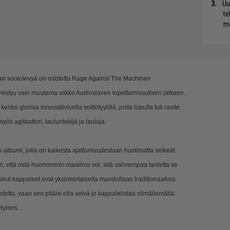
Uu
te
me
ochan soololevyä on odotettu Rage Against The Machinen
mestyy vain muutama viikko Audioslaven lopettamisuutisen jälkeen.
räsi gloriaa innovatiivisella soittotyylillä, josta lopulta tuli rasite.
ös agitaattori, lauluntekijä ja laulaja.
-albumi, jolla on kaikesta ajattomuudestaan huolimatta selkeät
on, että mitä huonommin maailma voi, sitä vahvempaa taidetta se
karut kappaleet ovat yksinkertaiselta muodoltaan traditionaalisia
ettu, vaan sen pitäisi olla selvä jo kappalelistaa silmäilemällä:
e Hymns…