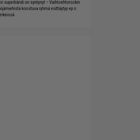
si superbändi on syntynyt – Vaihtoehtorockin
kijämiehistä koostuva ryhmä esittäytyy ep:n
rkeissä