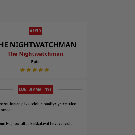
ARVIO
HE NIGHTWATCHMAN
The Nightwatchman
Epic
LUETUIMMAT NYT
ezer-fanien pitkä odotus päättyy: yhtye tulee
uomeen
enn Hughes jättää keikkalavat terveyssyistä