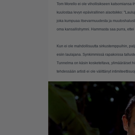
Tom Morello ei ole vihollisikseen katsomiansa
kuulostaa levyn epävirallinen alaotsikko: "Laul
joka kumpuaa itsevarmuudesta ja muutoshalusta.
oma kansallishymni. Hammasta saa purra, ettei
Kun ei ole mahdollisuutta sirkustemppuihin, palja
esiin laulajana. Synkimmissä rapakoissa tallus
Tunnelma on käsin kosketeltava, ylimääräiset hö
tehdessään artisti ei ole välittänyt intimiteettisu