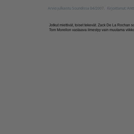
Arvio julkaistu Soundissa 04/2007.
Kirjoittanut: An
Jotkut miettivät, toiset tekevät. Zack De La Rochan
Tom Morellon vastaava ilmestyy vain muutama viikko