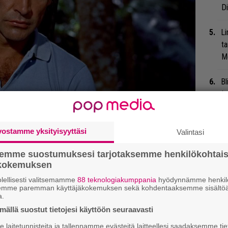
Di
Li
ta
Me
Bl
ja
itten lähettämä kirje löytyi –
Mi
alun perin näyttää
Jo
vostamme yksityisyyttäsi
Valintasi
va
semme suostumuksesi tarjotaksemme henkilökohtai
ökokemuksen
”U
lellisesti valitsemamme
88 teknologiakumppania
hyödynnämme henkilö
s
semme paremman käyttäjäkokemuksen sekä kohdentaaksemme sisältöä
ki
a.
ällä suostut tietojesi käyttöön seuraavasti
Sl
laitetunnisteita ja tallennamme evästeitä laitteellesi saadaksemme tie