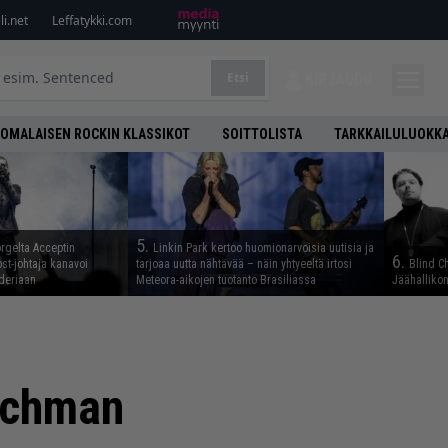
i.net
Leffatykki.com
Etsi
KIRJAUDU
OMALAISEN ROCKIN KLASSIKOT
SOITTOLISTA
TARKKAILULUOKK
5.
rgelta Acceptin
Linkin Park kertoo huomionarvoisia uutisia ja
6.
st-johtaja kanavoi
tarjoaa uutta nähtävää – näin yhtyeeltä irtosi
Blind C
deriaan
Meteora-aikojen tuotanto Brasiliassa
Jäähallikon
tchman