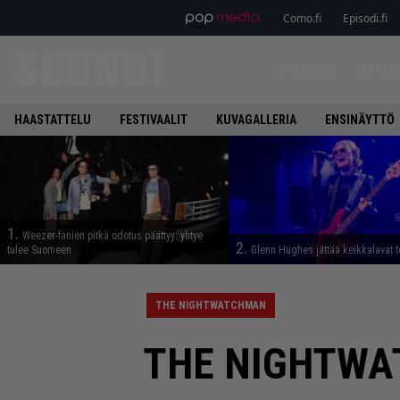
Como.fi
Episodi.fi
ETUSIVU
UUTIS
HAASTATTELU
FESTIVAALIT
KUVAGALLERIA
ENSINÄYTTÖ
1.
Weezer-fanien pitkä odotus päättyy: yhtye
2.
tulee Suomeen
Glenn Hughes jättää keikkalavat t
THE NIGHTWATCHMAN
THE NIGHTWAT