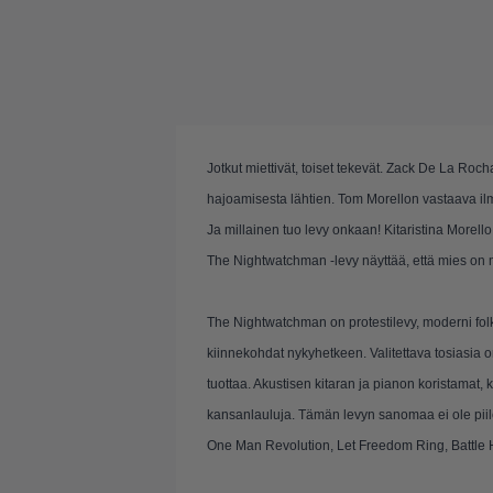
Jotkut miettivät, toiset tekevät. Zack De La R
hajoamisesta lähtien. Tom Morellon vastaava il
Ja millainen tuo levy onkaan! Kitaristina Morello ke
The Nightwatchman -levy näyttää, että mies on my
The Nightwatchman on protestilevy, moderni folk
kiinnekohdat nykyhetkeen. Valitettava tosiasia 
tuottaa. Akustisen kitaran ja pianon koristamat, 
kansanlauluja. Tämän levyn sanomaa ei ole piilot
One Man Revolution, Let Freedom Ring, Battl