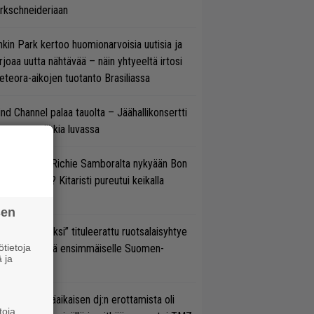
rkschneideriaan
nkin Park kertoo huomionarvoisia uutisia ja
rjoaa uutta nähtävää – näin yhtyeeltä irtosi
teora-aikojen tuotanto Brasiliassa
ind Channel palaa tauolta – Jäähallikonsertti
 uutta musiikkia luvassa
ten sujuvat Richie Samboralta nykyään Bon
vi -hommat? Kitaristi pureutui keikalla
nhaan hittiin
sen
udeksi Kentiksi” tituleerattu ruotsalaisyhtye
tietoja
aapuu syksyllä ensimmäiselle Suomen-
 ja
ertueelleen
ipknotin pitkäaikaisen dj:n erottamista oli
toja