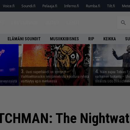
Voice.fi
Soundi.fi
Pelaaja.fi
Inferno.fi
Rumba.fi
Tilt.fi
Metel
ET
LEVYARVIOT
JUTUT
LEHTI
ELÄMÄNI SOUNDIT
MUSIIKKIBISNES
RIP
KEIKKA
SU
3.
4.
Uusi superbändi on syntynyt –
Näin sujuu Tobias Fo
Vaihtoehtorockin tekijämiehistä koostuva ryhmä
varhainen tuotanto – Gho
erveyssyistä
esittäytyy ep:n merkeissä
sisäistä Udo Dirkschnei
CHMAN: The Nightwa