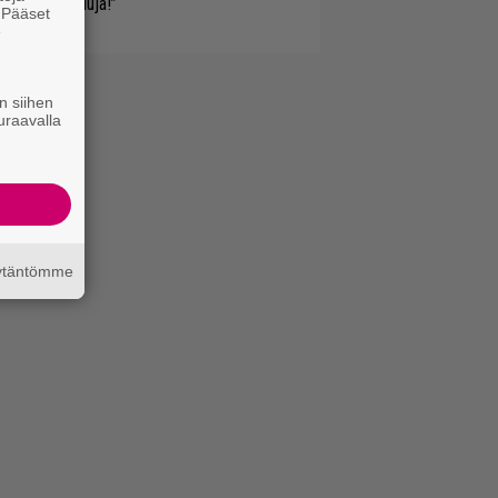
isin ilman lauluja!”
. Pääset
e
n siihen
uraavalla
äytäntömme