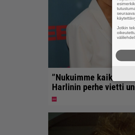
esimerkiks
tutustuma
seuraaval
käytettäv
Jotkin te
oikeutett
välilehdel
”Nukuimme kaikki vii
Harlinin perhe vietti