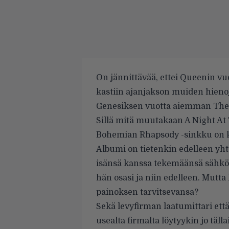
On jännittävää, ettei Queenin v
kastiin ajanjakson muiden hienoj
Genesiksen vuotta aiemman The
Sillä mitä muutakaan A Night At T
Bohemian Rhapsody -sinkku on k
Albumi on tietenkin edelleen yhtä
isänsä kanssa tekemäänsä sähkök
hän osasi ja niin edelleen. Mutta
painoksen tarvitsevansa?
Sekä levyfirman laatumittari ett
usealta firmalta löytyykin jo täll