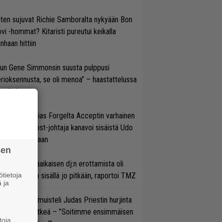
ten sujuvat Richie Samboralta nykyään Bon
vi -hommat? Kitaristi pureutui keikalla
nhaan hittiin
un Gene Simmonsin suusta pulppusi
rioksennusta, se oli menoa” – haastattelussa
neli Jarva
in sujuu Tobias Forgelta Acceptin varhainen
otanto – Ghost-johtaja kanavoi sisäistä Udo
rkschneideriaan
sen
ipknotin pitkäaikaisen dj:n erottamista oli
tietoja
etitty bändin sisällä jo pitkään, raportoi TMZ
 ja
 K. Downing muisteli Judas Priestin hurjinta
pinal Tap -hetkeä – ”Soitimme ensimmäisen
toja