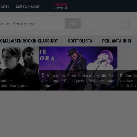
i.net
Leffatykki.com
Etsi
KIRJAUDU
OMALAISEN ROCKIN KLASSIKOT
SOITTOLISTA
PERJANTAIBIISI
5.
6.
Miten sujuvat Richie Samboralta nykyään Bon
”Kun Ge
tauolta –
Jovi -hommat? Kitaristi pureutui keikalla vanhaan
verioksennu
ta musiikkia luvassa
hittiin
Taneli Jarv