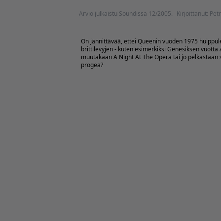
Arvio julkaistu Soundissa 12/2005.
Kirjoittanut: Petr
On jännittävää, ettei Queenin vuoden 1975 huippu
brittilevyjen - kuten esimerkiksi Genesiksen vuot
muutakaan A Night At The Opera tai jo pelkästään s
progea?