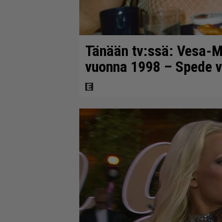
Tänään tv:ssä: Vesa-Ma
vuonna 1998 – Spede v