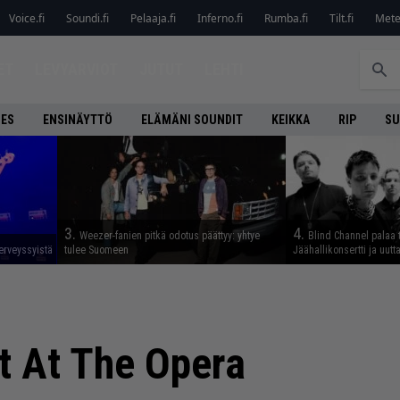
Voice.fi
Soundi.fi
Pelaaja.fi
Inferno.fi
Rumba.fi
Tilt.fi
Metel
ET
LEVYARVIOT
JUTUT
LEHTI
NES
ENSINÄYTTÖ
ELÄMÄNI SOUNDIT
KEIKKA
RIP
SU
3.
4.
Weezer-fanien pitkä odotus päättyy: yhtye
Blind Channel palaa 
erveyssyistä
tulee Suomeen
Jäähallikonsertti ja uut
t At The Opera