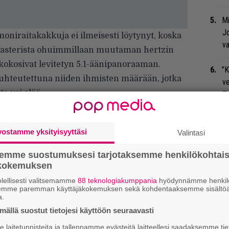
Mi
Jo
moniraitakakkuja ei ilmeisesti löytynyt, koska
va
omasterista ohuimmillaan muutaman hertzin
en kokosivat levitetyn 5.1-äänipanoraaman.
”K
n suhteutettuna niiden ihmisten määrään, jotka
ve
a voi elää.
Ta
Nä
tu
vostamme yksityisyyttäsi
Valintasi
Di
semme suostumuksesi tarjotaksemme henkilökohtai
ökokemuksen
Sl
lellisesti valitsemamme
88 teknologiakumppania
hyödynnämme henkilö
mi
semme paremman käyttäjäkokemuksen sekä kohdentaaksemme sisältöä
a.
K.
ällä suostut tietojesi käyttöön seuraavasti
S
laitetunnisteita ja tallennamme evästeitä laitteellesi saadaksemme tie