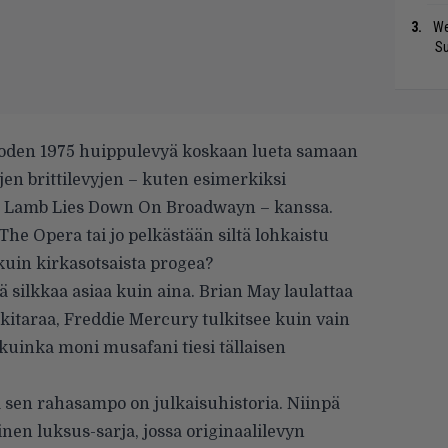
We
S
uoden 1975 huippulevyä koskaan lueta samaan
en brittilevyjen – kuten esimerkiksi
 Lamb Lies Down On Broadwayn – kanssa.
he Opera tai jo pelkästään siltä lohkaistu
uin kirkasotsaista progea?
 silkkaa asiaa kuin aina. Brian May laulattaa
itaraa, Freddie Mercury tulkitsee kuin vain
 kuinka moni musafani tiesi tällaisen
ä sen rahasampo on julkaisuhistoria. Niinpä
ainen luksus-sarja, jossa originaalilevyn