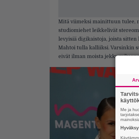
Mitä viimeksi mainittuun tulee, 
studiomiehet leikkelivät stere
levyisiä digikaistoja, joista sitt
Mahtoi tulla kalliiksi. Varsinki
eivät ilman moista jekkumiksaust
Ar
Tarvit
käytt
Me ja huo
tarjotak
mainoksi
Hyväksym
Käytämme 