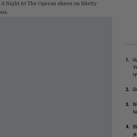
A Night At The Operan oheen on liitetty
aus.
Uu
Va
ry
Gl
We
t
Bl
ja