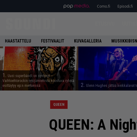
Como.fi
Episodi.fi
ETUSIVU
UUTIS
HAASTATTELU
FESTIVAALIT
KUVAGALLERIA
MUSIIKKIBIS
1.
Uusi superbändi on syntynyt –
Vaihtoehtorockin tekijämiehistä koostuva ryhmä
2.
esittäytyy ep:n merkeissä
Glenn Hughes jättää keikkalavat t
QUEEN
QUEEN: A Nigh