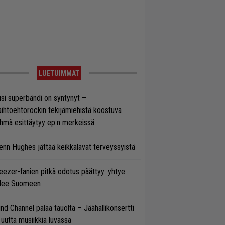
LUETUIMMAT
si superbändi on syntynyt –
ihtoehtorockin tekijämiehistä koostuva
hmä esittäytyy ep:n merkeissä
enn Hughes jättää keikkalavat terveyssyistä
ezer-fanien pitkä odotus päättyy: yhtye
ulee Suomeen
ind Channel palaa tauolta – Jäähallikonsertti
 uutta musiikkia luvassa