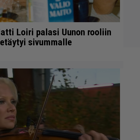
tti Loiri palasi Uunon rooliin
etäytyi sivummalle