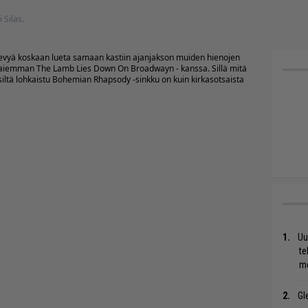
i Silas.
levyä koskaan lueta samaan kastiin ajanjakson muiden hienojen
ta aiemman The Lamb Lies Down On Broadwayn - kanssa. Sillä mitä
iltä lohkaistu Bohemian Rhapsody -sinkku on kuin kirkasotsaista
Uu
te
me
Gl