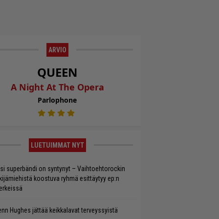
ARVIO
QUEEN
A Night At The Opera
Parlophone
LUETUIMMAT NYT
si superbändi on syntynyt – Vaihtoehtorockin
kijämiehistä koostuva ryhmä esittäytyy ep:n
rkeissä
enn Hughes jättää keikkalavat terveyssyistä