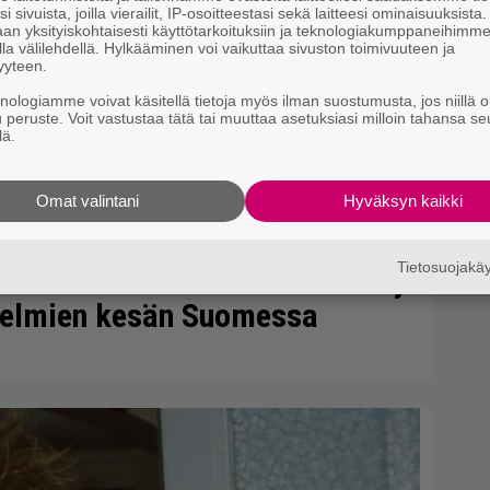
bi
i sivuista, joilla vierailit, IP-osoitteestasi sekä laitteesi ominaisuuksista
an yksityiskohtaisesti käyttötarkoituksiin ja teknologiakumppaneihimm
la välilehdellä. Hylkääminen voi vaikuttaa sivuston toimivuuteen ja
yyteen.
knologiamme voivat käsitellä tietoja myös ilman suostumusta, jos niillä o
u peruste. Voit vastustaa tätä tai muuttaa asetuksiasi milloin tahansa se
lä.
Omat valintani
Hyväksyn kaikki
Tietosuojak
si samassa huoneessa” – Renny
 unelmien kesän Suomessa