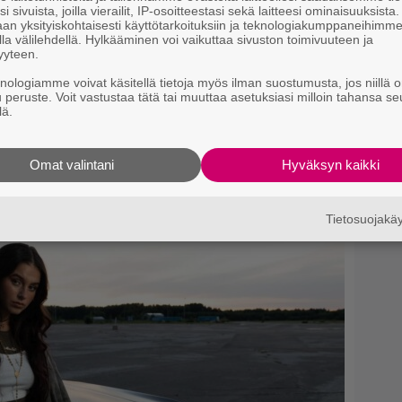
i sivuista, joilla vierailit, IP-osoitteestasi sekä laitteesi ominaisuuksista
Ja
an yksityiskohtaisesti käyttötarkoituksiin ja teknologiakumppaneihimm
ko
la välilehdellä. Hylkääminen voi vaikuttaa sivuston toimivuuteen ja
en konsertti esitetään Ylellä
yyteen.
knologiamme voivat käsitellä tietoja myös ilman suostumusta, jos niillä o
u peruste. Voit vastustaa tätä tai muuttaa asetuksiasi milloin tahansa se
lä.
Omat valintani
Hyväksyn kaikki
Tietosuojak