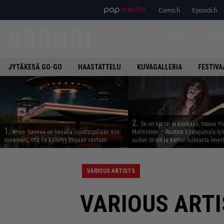
Como.fi
Episodi.fi
ETUSIVU
UUTIS
JYTÄKESÄ GO-GO
HAASTATTELU
KUVAGALLERIA
FESTIVA
2.
Se on nyt tai ei koskaan, toteaa Y
1.
Arvio: Saimaa on toisella covertripillään niin
Malmsteen – Ruotsin kitarajumala ly
suvereeni, että se kääntyy itseään vastaan
uuden biisin ja kertoo tulevasta levys
VARIOUS ARTISTS
VARIOUS ARTIS