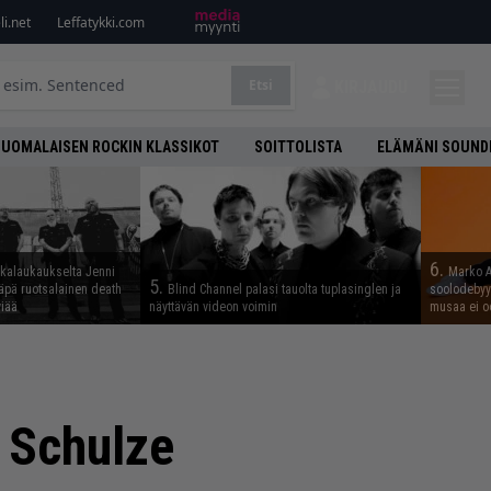
i.net
Leffatykki.com
Etsi
KIRJAUDU
SUOMALAISEN ROCKIN KLASSIKOT
SOITTOLISTA
ELÄMÄNI SOUND
6.
skalaukaukselta Jenni
Marko A
5.
täpä ruotsalainen death
Blind Channel palasi tauolta tuplasinglen ja
soolodebyyt
viää
näyttävän videon voimin
musaa ei o
 Schulze