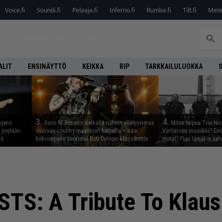
Voice.fi
Soundi.fi
Pelaaja.fi
Inferno.fi
Rumba.fi
Tilt.fi
Metel
ET
LEVYARVIOT
JUTUT
LEHTI
ALIT
ENSINÄYTTÖ
KEIKKA
RIP
TARKKAILULUOKKA
3.
4.
ngwie
Guns N’ Rosesin keikalla nähtiin yllätysvieras
Miten taipuu Trio Ni
ö pöytään
suoraan country-maailman huipulta – näin
Vartiaisen musiikki? En
tä
kokoonpano suoriutui Bob Dylanin klassikosta
metal? Pian tämäkin sel
TS: A Tribute To Klaus