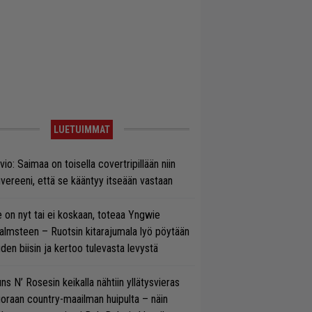
LUETUIMMAT
vio: Saimaa on toisella covertripillään niin
vereeni, että se kääntyy itseään vastaan
 on nyt tai ei koskaan, toteaa Yngwie
lmsteen – Ruotsin kitarajumala lyö pöytään
den biisin ja kertoo tulevasta levystä
ns N’ Rosesin keikalla nähtiin yllätysvieras
oraan country-maailman huipulta – näin