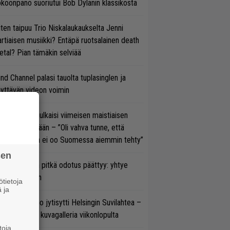
koonpano suoriutui Bob Dylanin klassikosta
ten taipuu Trio Niskalaukaukselta Jenni
rtiaisen musiikki? Entäpä ruotsalainen death
tal? Pian tämäkin selviää
ind Channel palasi tauolta tuplasinglen ja
yttävän videon voimin
rko Annala julkaisi viimeisen maistiaisen
olodebyytiltään – ”Oli vahva tunne, että
llaista musaa ei oo Suomessa aiemmin tehty”
sen
ezer-fanien pitkä odotus päättyy: yhtye
ulee Suomeen
tietoja
 ja
täkesä Go-Go jytisytti Helsingin Suvilahtea –
tso hulppea kuvagalleria viikonlopulta
toja