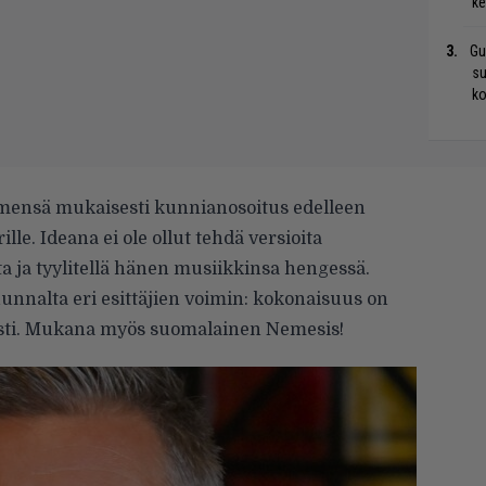
ke
Gu
su
ko
imensä mukaisesti kunnianosoitus edelleen
ille. Ideana ei ole ollut tehdä versioita
ta ja tyylitellä hänen musiikkinsa hengessä.
unnalta eri esittäjien voimin: kokonaisuus on
esti. Mukana myös suomalainen Nemesis!