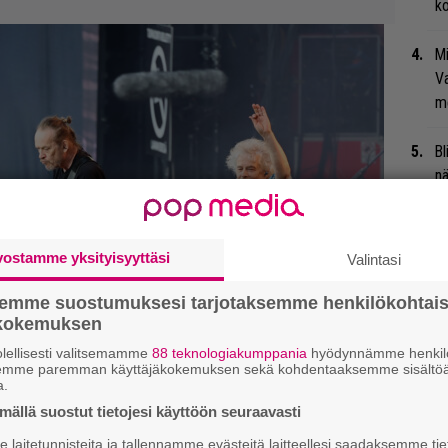
ko
Mi
Va
me
Bl
nä
Ma
so
vostamme yksityisyyttäsi
Valintasi
tä
semme suostumuksesi tarjotaksemme henkilökohtai
We
ökokemuksen
t
lellisesti valitsemamme
88 teknologiakumppania
hyödynnämme henkilö
semme paremman käyttäjäkokemuksen sekä kohdentaaksemme sisältöä
a.
Jy
ällä suostut tietojesi käyttöön seuraavasti
Ka
laitetunnisteita ja tallennamme evästeitä laitteellesi saadaksemme tie