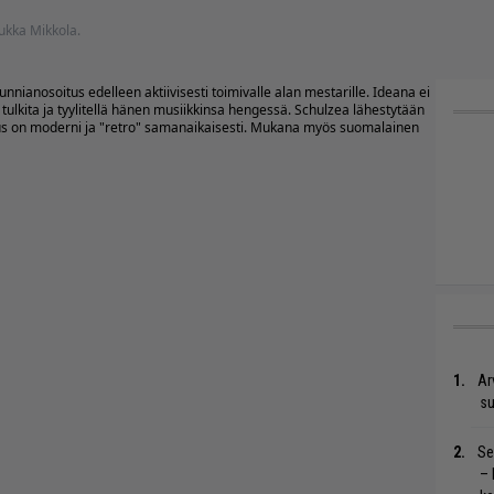
 Jukka Mikkola.
nnianosoitus edelleen aktiivisesti toimivalle alan mestarille. Ideana ei
 tulkita ja tyylitellä hänen musiikkinsa hengessä. Schulzea lähestytään
uus on moderni ja "retro" samanaikaisesti. Mukana myös suomalainen
Ar
su
Se
– 