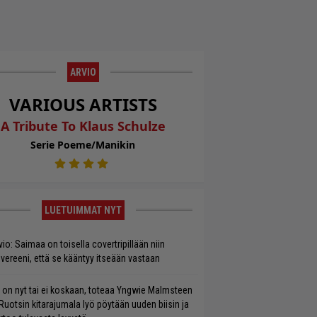
ARVIO
VARIOUS ARTISTS
A Tribute To Klaus Schulze
Serie Poeme/Manikin
LUETUIMMAT NYT
vio: Saimaa on toisella covertripillään niin
vereeni, että se kääntyy itseään vastaan
 on nyt tai ei koskaan, toteaa Yngwie Malmsteen
Ruotsin kitarajumala lyö pöytään uuden biisin ja