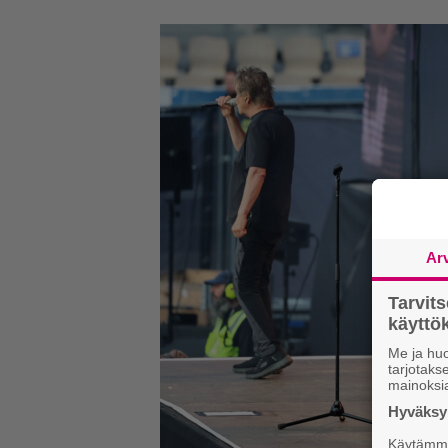
Ar
Tarvit
käytt
Me ja huo
tarjotak
mainoksi
Hyväksym
Käytämme 