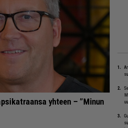
Ar
su
Se
Ma
lapsikatraansa yhteen – ”Minun
uu
Gu
su