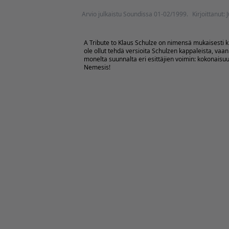
Arvio julkaistu Soundissa 01-02/1999.
Kirjoittanut:
A Tribute to Klaus Schulze on nimensä mukaisesti ku
ole ollut tehdä versioita Schulzen kappaleista, vaan
monelta suunnalta eri esittäjien voimin: kokonais
Nemesis!