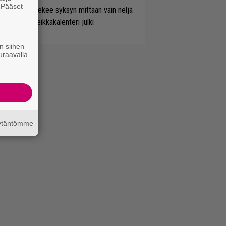
. Pääset
rkko Ahola tekee syksyn mittaan vain neljä
e
nserttia – keikkakalenteri julki
n siihen
uraavalla
äytäntömme