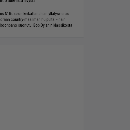
rtoo tulevasta levystä
ns N’ Rosesin keikalla nähtiin yllätysvieras
oraan country-maailman huipulta – näin
koonpano suoriutui Bob Dylanin klassikosta