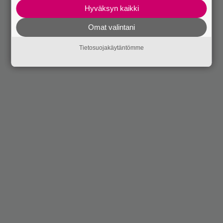
Hyväksyn kaikki
Omat valintani
Tietosuojakäytäntömme