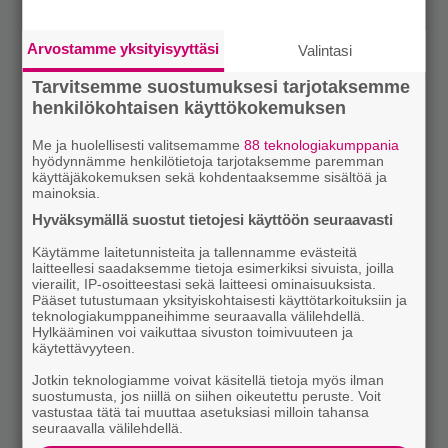
Arvostamme yksityisyyttäsi
Valintasi
Tarvitsemme suostumuksesi tarjotaksemme
henkilökohtaisen käyttökokemuksen
Me ja huolellisesti valitsemamme
88 teknologiakumppania
hyödynnämme henkilötietoja tarjotaksemme paremman
käyttäjäkokemuksen sekä kohdentaaksemme sisältöä ja
mainoksia.
Hyväksymällä suostut tietojesi käyttöön seuraavasti
Käytämme laitetunnisteita ja tallennamme evästeitä
laitteellesi saadaksemme tietoja esimerkiksi sivuista, joilla
vierailit, IP-osoitteestasi sekä laitteesi ominaisuuksista.
Pääset tutustumaan yksityiskohtaisesti käyttötarkoituksiin ja
teknologiakumppaneihimme seuraavalla välilehdellä.
Hylkääminen voi vaikuttaa sivuston toimivuuteen ja
käytettävyyteen.
Jotkin teknologiamme voivat käsitellä tietoja myös ilman
suostumusta, jos niillä on siihen oikeutettu peruste. Voit
vastustaa tätä tai muuttaa asetuksiasi milloin tahansa
seuraavalla välilehdellä.