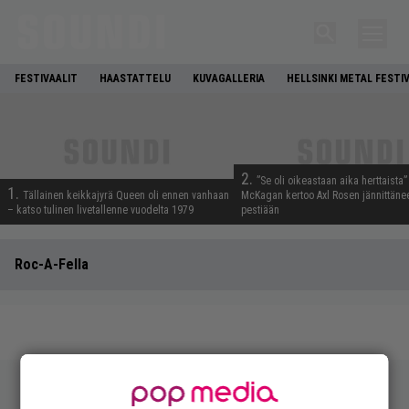
FESTIVAALIT
HAASTATTELU
KUVAGALLERIA
HELLSINKI METAL FESTI
2.
”Se oli oikeastaan aika herttaista”
1.
Tällainen keikkajyrä Queen oli ennen vanhaan
McKagan kertoo Axl Rosen jännittäne
– katso tulinen livetallenne vuodelta 1979
pestiään
Roc-A-Fella