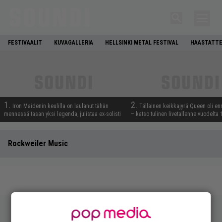
FESTIVAALIT
KUVAGALLERIA
HELLSINKI METAL FESTIVAL
HAASTATTE
1.
2.
Iron Maidenin keulilla on laulanut tähän
Tällainen keikkajyrä Queen oli e
mennessä tasan yksi legenda, julistaa ex-solisti
– katso tulinen livetallenne vuodelta
Rockweiler Music