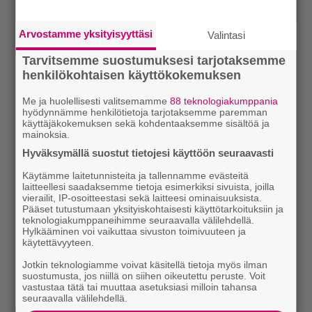
Arvostamme yksityisyyttäsi
Valintasi
Tarvitsemme suostumuksesi tarjotaksemme
henkilökohtaisen käyttökokemuksen
Me ja huolellisesti valitsemamme
88 teknologiakumppania
hyödynnämme henkilötietoja tarjotaksemme paremman
käyttäjäkokemuksen sekä kohdentaaksemme sisältöä ja
mainoksia.
Hyväksymällä suostut tietojesi käyttöön seuraavasti
Käytämme laitetunnisteita ja tallennamme evästeitä
laitteellesi saadaksemme tietoja esimerkiksi sivuista, joilla
vierailit, IP-osoitteestasi sekä laitteesi ominaisuuksista.
Pääset tutustumaan yksityiskohtaisesti käyttötarkoituksiin ja
teknologiakumppaneihimme seuraavalla välilehdellä.
Hylkääminen voi vaikuttaa sivuston toimivuuteen ja
käytettävyyteen.
Jotkin teknologiamme voivat käsitellä tietoja myös ilman
suostumusta, jos niillä on siihen oikeutettu peruste. Voit
vastustaa tätä tai muuttaa asetuksiasi milloin tahansa
seuraavalla välilehdellä.