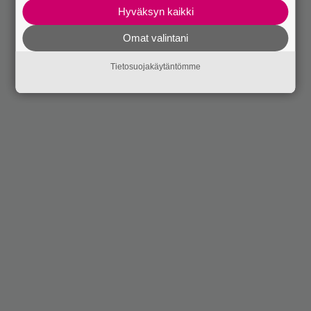
Hyväksyn kaikki
Omat valintani
Tietosuojakäytäntömme