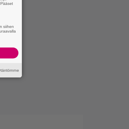
. Pääset
e
n siihen
uraavalla
äytäntömme