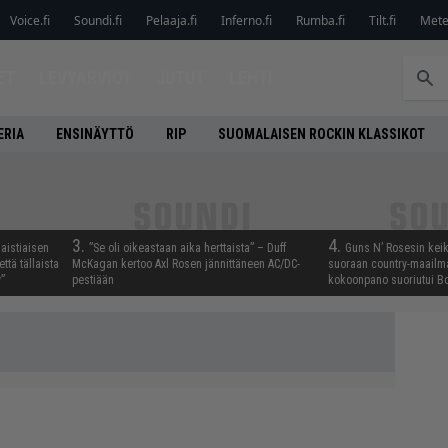
Voice.fi
Soundi.fi
Pelaaja.fi
Inferno.fi
Rumba.fi
Tilt.fi
Metel
ET
LEVYARVIOT
JUTUT
LEHTI
ERIA
ENSINÄYTTÖ
RIP
SUOMALAISEN ROCKIN KLASSIKOT
3.
4.
aistiaisen
”Se oli oikeastaan aika herttaista” – Duff
Guns N’ Rosesin keika
ttä tällaista
McKagan kertoo Axl Rosen jännittäneen AC/DC-
suoraan country-maailma
”
pestiään
kokoonpano suoriutui Bo