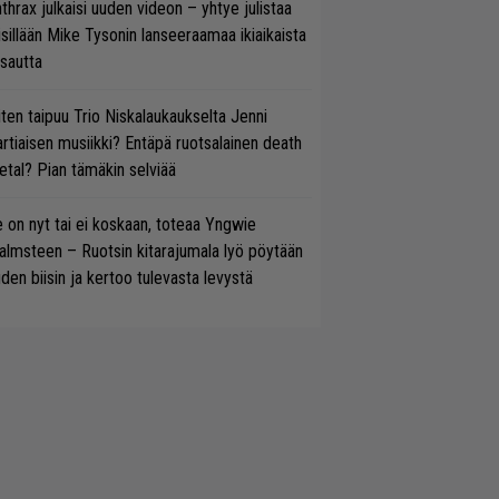
thrax julkaisi uuden videon – yhtye julistaa
isillään Mike Tysonin lanseeraamaa ikiaikaista
isautta
ten taipuu Trio Niskalaukaukselta Jenni
rtiaisen musiikki? Entäpä ruotsalainen death
tal? Pian tämäkin selviää
 on nyt tai ei koskaan, toteaa Yngwie
lmsteen – Ruotsin kitarajumala lyö pöytään
den biisin ja kertoo tulevasta levystä