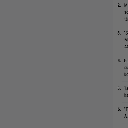
Ma
so
tä
”S
M
A
Gu
su
ko
Tä
ka
”T
A.