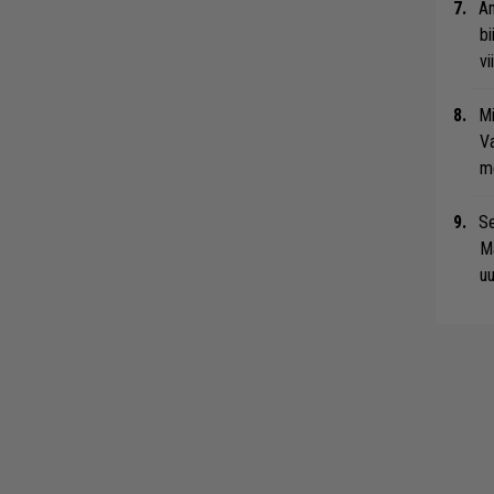
An
bi
vi
Mi
Va
me
Se
Ma
uu