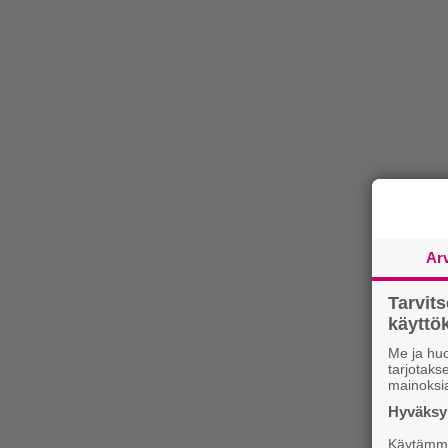
Ar
Tarvit
käytt
Me ja huo
tarjotak
mainoksi
Hyväksym
Käytämme 