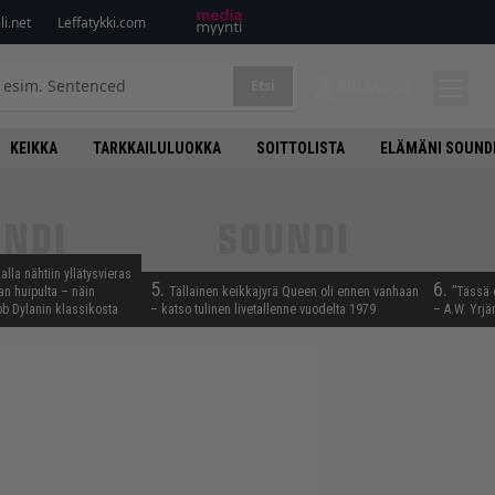
i.net
Leffatykki.com
Etsi
KIRJAUDU
KEIKKA
TARKKAILULUOKKA
SOITTOLISTA
ELÄMÄNI SOUND
lla nähtiin yllätysvieras
5.
6.
n huipulta – näin
Tällainen keikkajyrä Queen oli ennen vanhaan
”Tässä 
b Dylanin klassikosta
– katso tulinen livetallenne vuodelta 1979
– A.W. Yrjä