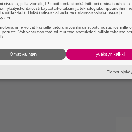
i sivuista, joilla vierailit, IP-osoitteestasi sekä laitteesi ominaisuuksista
an yksityiskohtaisesti käyttötarkoituksiin ja teknologiakumppaneihimm
la välilehdellä. Hylkääminen voi vaikuttaa sivuston toimivuuteen ja
yyteen.
knologiamme voivat käsitellä tietoja myös ilman suostumusta, jos niillä o
u peruste. Voit vastustaa tätä tai muuttaa asetuksiasi milloin tahansa se
lä.
Omat valintani
Hyväksyn kaikki
Tietosuojak