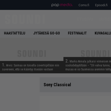
Como.fi
Episodi.fi
ETUSIVU
UUTIS
HAASTATTELU
JYTÄKESÄ GO-GO
FESTIVAALIT
KUVAGALL
2.
Marko Annala julkaisi viimeisen m
1.
Arvio: Saimaa on toisella covertripillään niin
soolodebyytiltään – ”Oli vahva tunne, e
suvereeni, että se kääntyy itseään vastaan
musaa ei oo Suomessa aiemmin tehty
Sony Classical