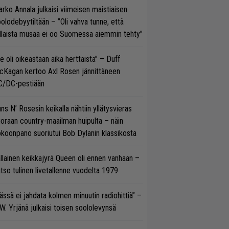
rko Annala julkaisi viimeisen maistiaisen
olodebyytiltään – ”Oli vahva tunne, että
llaista musaa ei oo Suomessa aiemmin tehty”
e oli oikeastaan aika herttaista” – Duff
cKagan kertoo Axl Rosen jännittäneen
C/DC-pestiään
ns N’ Rosesin keikalla nähtiin yllätysvieras
oraan country-maailman huipulta – näin
koonpano suoriutui Bob Dylanin klassikosta
llainen keikkajyrä Queen oli ennen vanhaan –
tso tulinen livetallenne vuodelta 1979
ässä ei jahdata kolmen minuutin radiohittiä” –
W. Yrjänä julkaisi toisen soololevynsä