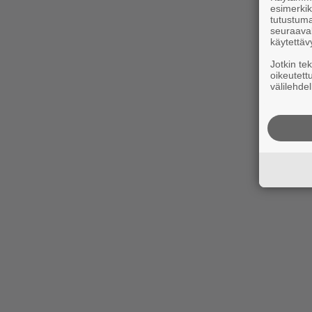
esimerkiks
tutustuma
seuraaval
käytettäv
Jotkin te
oikeutett
välilehdel