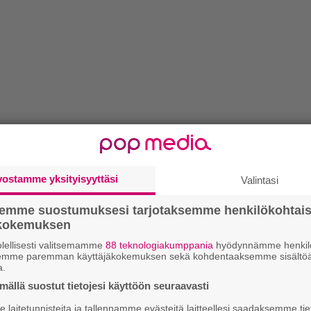
vostamme yksityisyyttäsi
Valintasi
semme suostumuksesi tarjotaksemme henkilökohtai
ökokemuksen
lellisesti valitsemamme
88 teknologiakumppania
hyödynnämme henkilö
semme paremman käyttäjäkokemuksen sekä kohdentaaksemme sisältöä
a.
ällä suostut tietojesi käyttöön seuraavasti
laitetunnisteita ja tallennamme evästeitä laitteellesi saadaksemme tie