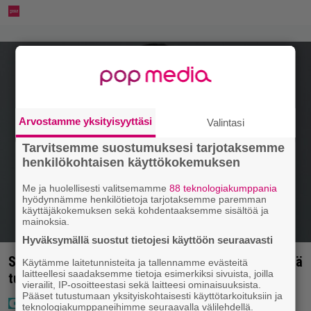
Arvostamme yksityisyyttäsi
Valintasi
Tarvitsemme suostumuksesi tarjotaksemme
henkilökohtaisen käyttökokemuksen
Me ja huolellisesti valitsemamme
88 teknologiakumppania
hyödynnämme henkilötietoja tarjotaksemme paremman
käyttäjäkokemuksen sekä kohdentaaksemme sisältöä ja
mainoksia.
Hyväksymällä suostut tietojesi käyttöön seuraavasti
Sofia Belórfin omaisuutta myynnissä – jälleenmyyjä
Käytämme laitetunnisteita ja tallennamme evästeitä
laitteellesi saadaksemme tietoja esimerkiksi sivuista, joilla
tulee Suomesta
vierailit, IP-osoitteestasi sekä laitteesi ominaisuuksista.
Pääset tutustumaan yksityiskohtaisesti käyttötarkoituksiin ja
teknologiakumppaneihimme seuraavalla välilehdellä.