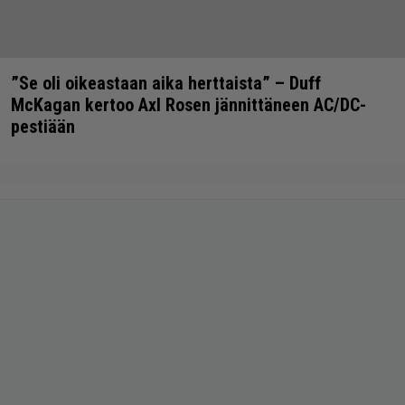
”Se oli oikeastaan aika herttaista” – Duff
McKagan kertoo Axl Rosen jännittäneen AC/DC-
pestiään