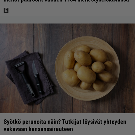
Syötkö perunoita näin? Tutkijat löysivät yhteyden
vakavaan kansansairauteen