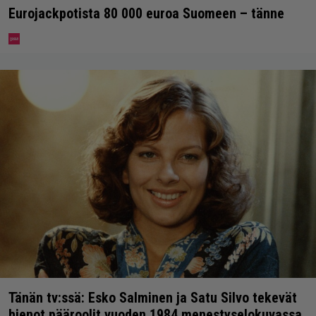
Eurojackpotista 80 000 euroa Suomeen – tänne
Tänän tv:ssä: Esko Salminen ja Satu Silvo tekevät
hienot pääroolit vuoden 1984 menestyselokuvassa