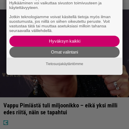
Hylkääminen voi vaikuttaa sivuston toimivuuteen ja
käytettävyyteen.
Jotkin teknologiamme voivat käsitellä tietoja myös ilman
suostumusta, jos niillä on siihen oikeutettu peruste. Voit
vastustaa tätä tai muuttaa asetuksiasi milloin tahansa
seuraavalla välilehdellä.
Hyväksyn kaikki
Omat valintani
Tietosuojakäytäntömme
Vappu Pimiästä tuli miljoonikko – eikä yksi milli
edes riitä, näin se tapahtui