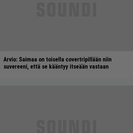
Arvio: Saimaa on toisella covertripillään niin
suvereeni, että se kääntyy itseään vastaan