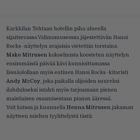
Karkkilan Tehtaan hotellin piha-alueella
sijaitsevassa Valimomuseossa jäjestettävän Hanoi
Rocks -näyttelyn avajaisia vietettiin torstaina.
Make Mitrusen
kokoelmista koostetun näyttelyn
ensimmäistä päivää kävi kunnioittamassa
läsnäolollaan myös entinen Hanoi Rocks -kitaristi
Andy McCoy
, joka paikalla olijoiden suureksi
ilahdukseksi istahti myös tarjoamaan pienen
maistiaisen osaamisestaan pianon ääressä.
Voit katsoa ja kuunnella
Henna Mitrusen
jakaman
näytteen miehen tyylittelystä tästä: