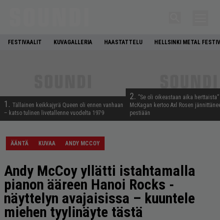
FESTIVAALIT
KUVAGALLERIA
HAASTATTELU
HELLSINKI METAL FESTI
2.
”Se oli oikeastaan aika herttaista”
1.
Tällainen keikkajyrä Queen oli ennen vanhaan
McKagan kertoo Axl Rosen jännittäne
– katso tulinen livetallenne vuodelta 1979
pestiään
ÄÄNTÄ
KUVAA
ANDY MCCOY
Andy McCoy yllätti istahtamalla
pianon ääreen Hanoi Rocks -
näyttelyn avajaisissa – kuuntele
miehen tyylinäyte tästä