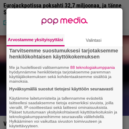
Eurojackpotissa poksahti 32,7 miljoonaa, ja tänne
Suomen isoin voitto meni
Arvostamme yksityisyyttäsi
Valintasi
Tarvitsemme suostumuksesi tarjotaksemme
henkilökohtaisen käyttökokemuksen
Me ja huolellisesti valitsemamme
88 teknologiakumppania
hyödynnämme henkilötietoja tarjotaksemme paremman
käyttäjäkokemuksen sekä kohdentaaksemme sisältöä ja
mainoksia.
Hyväksymällä suostut tietojesi käyttöön seuraavasti
Käytämme laitetunnisteita ja tallennamme evästeitä
laitteellesi saadaksemme tietoja esimerkiksi sivuista, joilla
vierailit, IP-osoitteestasi sekä laitteesi ominaisuuksista.
Pääset tutustumaan yksityiskohtaisesti käyttötarkoituksiin ja
teknologiakumppaneihimme seuraavalla välilehdellä.
Hylkääminen voi vaikuttaa sivuston toimivuuteen ja
Vappu Pimiä sai huonoa palvelua ravintolassa –
käytettävyyteen.