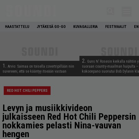
HAASTATTELU
JYTÄKESÄ GO-GO
KUVAGALLERIA
FESTIVAALIT
EN
2.
Guns N’ Rosesin keikalla nähtiin y
1.
Arvio: Saimaa on toisella covertripillään niin
suoraan country-maailman huipulta –
suvereeni, että se kääntyy itseään vastaan
kokoonpano suoriutui Bob Dylanin kl
RED HOT CHILI PEPPERS
Levyn ja musiikkivideon
julkaisseen Red Hot Chili Peppersin
nokkamies pelasti Nina-vauvan
hengen