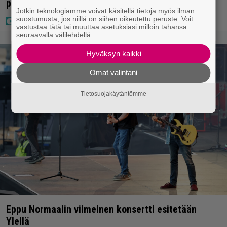
pettyi siellä kahteen asiaan
Jotkin teknologiamme voivat käsitellä tietoja myös ilman
suostumusta, jos niillä on siihen oikeutettu peruste. Voit
vastustaa tätä tai muuttaa asetuksiasi milloin tahansa
seuraavalla välilehdellä.
Hyväksyn kaikki
Omat valintani
Tietosuojakäytäntömme
Eppu Normaalin viimeinen konsertti esitetään
Ylellä