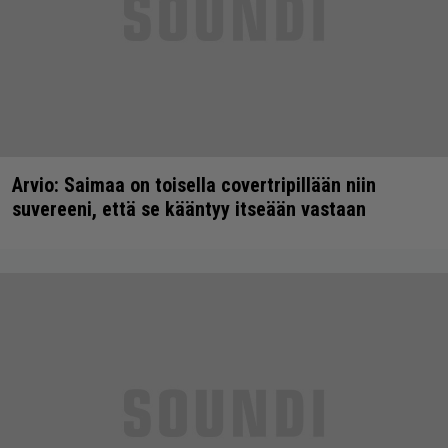
Arvio: Saimaa on toisella covertripillään niin
suvereeni, että se kääntyy itseään vastaan