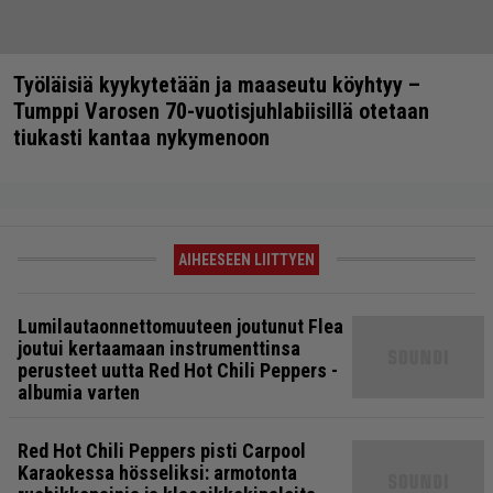
Työläisiä kyykytetään ja maaseutu köyhtyy –
Tumppi Varosen 70-vuotisjuhlabiisillä otetaan
tiukasti kantaa nykymenoon
AIHEESEEN LIITTYEN
Lumilautaonnettomuuteen joutunut Flea
joutui kertaamaan instrumenttinsa
perusteet uutta Red Hot Chili Peppers -
albumia varten
Red Hot Chili Peppers pisti Carpool
Karaokessa hösseliksi: armotonta