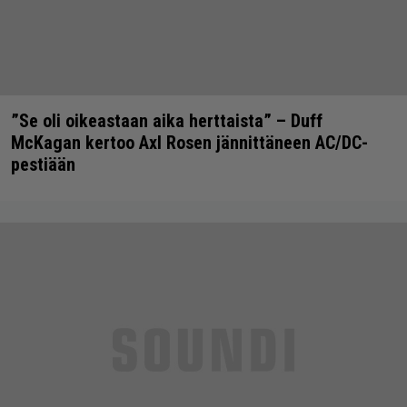
”Se oli oikeastaan aika herttaista” – Duff
McKagan kertoo Axl Rosen jännittäneen AC/DC-
pestiään