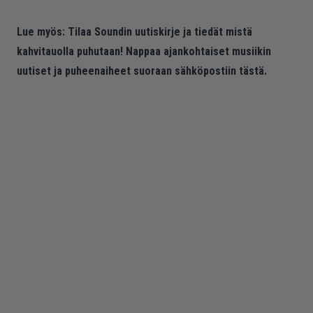
Lue myös:
Tilaa Soundin uutiskirje ja tiedät mistä
kahvitauolla puhutaan! Nappaa ajankohtaiset musiikin
uutiset ja puheenaiheet suoraan sähköpostiin tästä.