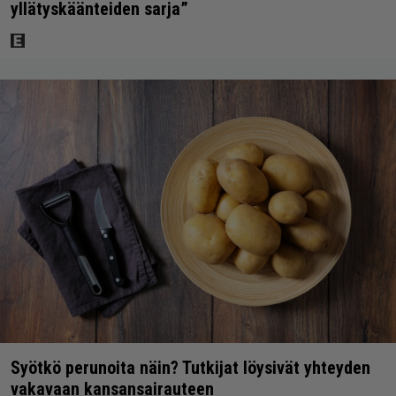
yllätyskäänteiden sarja”
Syötkö perunoita näin? Tutkijat löysivät yhteyden
vakavaan kansansairauteen