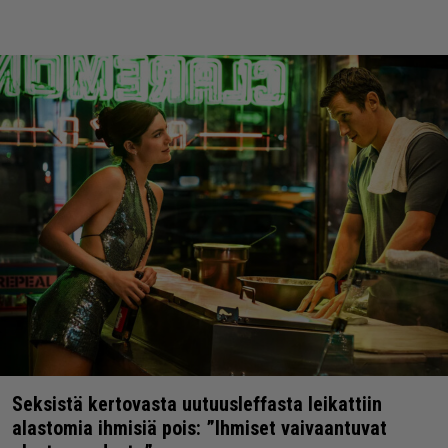
Seksistä kertovasta uutuusleffasta leikattiin
alastomia ihmisiä pois: ”Ihmiset vaivaantuvat