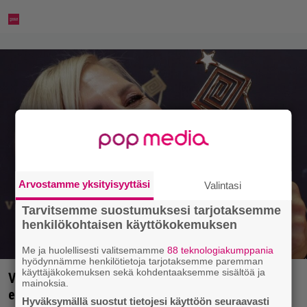
Arvostamme yksityisyyttäsi
Valintasi
Tarvitsemme suostumuksesi tarjotaksemme
henkilökohtaisen käyttökokemuksen
Me ja huolellisesti valitsemamme
88 teknologiakumppania
hyödynnämme henkilötietoja tarjotaksemme paremman
käyttäjäkokemuksen sekä kohdentaaksemme sisältöä ja
Vappu Pimiästä tuli miljoonikko – eikä yksi milli
mainoksia.
edes riitä, näin se tapahtui
Hyväksymällä suostut tietojesi käyttöön seuraavasti