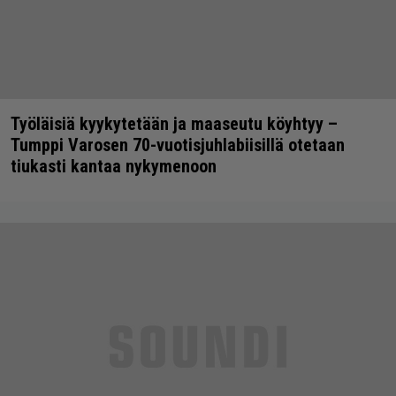
Työläisiä kyykytetään ja maaseutu köyhtyy –
Tumppi Varosen 70-vuotisjuhlabiisillä otetaan
tiukasti kantaa nykymenoon