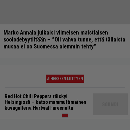
Marko Annala julkaisi viimeisen maistiaisen
soolodebyytiltään – ”Oli vahva tunne, että tällaista
musaa ei oo Suomessa aiemmin tehty”
AIHEESEEN LIITTYEN
Red Hot Chili Peppers räiskyi
Helsingissä – katso mammuttimainen
kuvagalleria Hartwall-areenalta