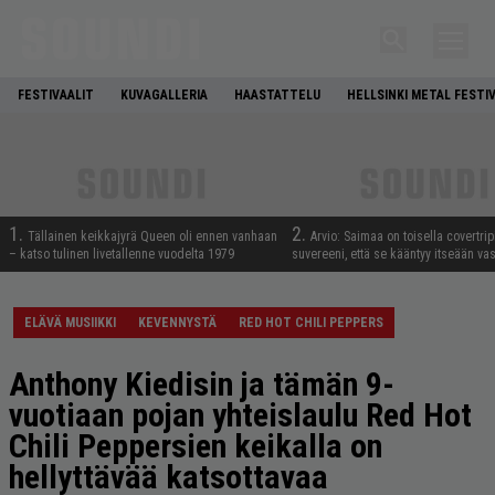
FESTIVAALIT
KUVAGALLERIA
HAASTATTELU
HELLSINKI METAL FESTI
1.
2.
Tällainen keikkajyrä Queen oli ennen vanhaan
Arvio: Saimaa on toisella covertrip
– katso tulinen livetallenne vuodelta 1979
suvereeni, että se kääntyy itseään va
ELÄVÄ MUSIIKKI
KEVENNYSTÄ
RED HOT CHILI PEPPERS
Anthony Kiedisin ja tämän 9-
vuotiaan pojan yhteislaulu Red Hot
Chili Peppersien keikalla on
hellyttävää katsottavaa