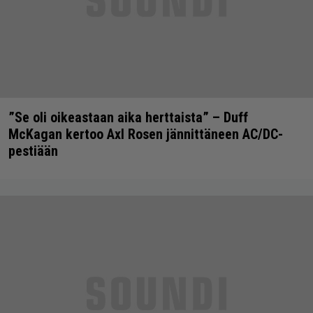
”Se oli oikeastaan aika herttaista” – Duff
McKagan kertoo Axl Rosen jännittäneen AC/DC-
pestiään