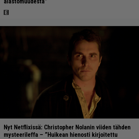
alastomuudesta”
Nyt Netflixissä: Christopher Nolanin viiden tähden
mysteerileffa – ”Huikean hienosti kirjoitettu