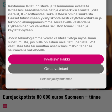
Käytämme laitetunnisteita ja tallennamme evästeitä
laitteellesi saadaksemme tietoja esimerkiksi sivuista, joilla
vierailit, IP-osoitteestasi sekä laitteesi ominaisuuksista.
Pääset tutustumaan yksityiskohtaisesti käyttötarkoituksiin ja
teknologiakumppaneihimme seuraavalla välilehdellä.
Hylkääminen voi vaikuttaa sivuston toimivuuteen ja
käytettävyyteen.
Jotkin teknologiamme voivat käsitellä tietoja myös ilman
suostumusta, jos niillä on siihen oikeutettu peruste. Voit
vastustaa tätä tai muuttaa asetuksiasi milloin tahansa
seuraavalla välilehdellä.
Hyväksyn kaikki
Omat valintani
Tietosuojakäytäntömme
Eurojackpotista 80 000 euroa Suomeen – tänne