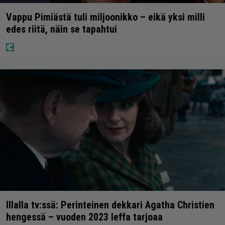
Vappu Pimiästä tuli miljoonikko – eikä yksi milli
edes riitä, näin se tapahtui
Illalla tv:ssä: Perinteinen dekkari Agatha Christien
hengessä – vuoden 2023 leffa tarjoaa