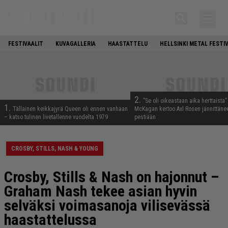
FESTIVAALIT
KUVAGALLERIA
HAASTATTELU
HELLSINKI METAL FESTI
2.
”Se oli oikeastaan aika herttaista”
1.
Tällainen keikkajyrä Queen oli ennen vanhaan
McKagan kertoo Axl Rosen jännittäne
– katso tulinen livetallenne vuodelta 1979
pestiään
CROSBY, STILLS, NASH & YOUNG
Crosby, Stills & Nash on hajonnut –
Graham Nash tekee asian hyvin
selväksi voimasanoja vilisevässä
haastattelussa