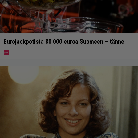
Eurojackpotista 80 000 euroa Suomeen – tänne