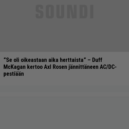
”Se oli oikeastaan aika herttaista” – Duff
McKagan kertoo Axl Rosen jännittäneen AC/DC-
pestiään