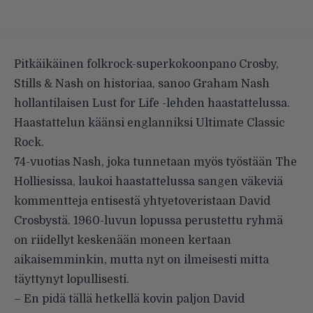
Pitkäikäinen folkrock-superkokoonpano Crosby,
Stills & Nash on historiaa, sanoo Graham Nash
hollantilaisen
Lust for Life
-lehden haastattelussa.
Haastattelun käänsi englanniksi
Ultimate Classic
Rock
.
74-vuotias Nash, joka tunnetaan myös työstään The
Holliesissa, laukoi haastattelussa sangen väkeviä
kommentteja entisestä yhtyetoveristaan David
Crosbystä. 1960-luvun lopussa perustettu ryhmä
on riidellyt keskenään moneen kertaan
aikaisemminkin, mutta nyt on ilmeisesti mitta
täyttynyt lopullisesti.
– En pidä tällä hetkellä kovin paljon David