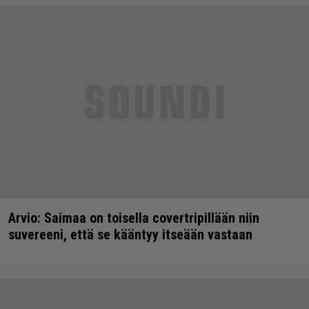
Arvio: Saimaa on toisella covertripillään niin
suvereeni, että se kääntyy itseään vastaan