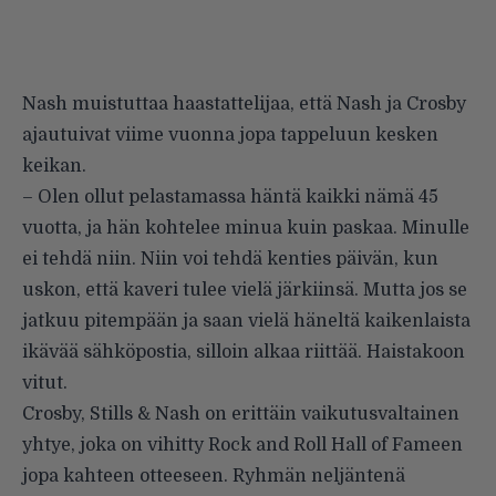
Nash muistuttaa haastattelijaa, että Nash ja Crosby
ajautuivat viime vuonna jopa tappeluun kesken
keikan.
– Olen ollut pelastamassa häntä kaikki nämä 45
vuotta, ja hän kohtelee minua kuin paskaa. Minulle
ei tehdä niin. Niin voi tehdä kenties päivän, kun
uskon, että kaveri tulee vielä järkiinsä. Mutta jos se
jatkuu pitempään ja saan vielä häneltä kaikenlaista
ikävää sähköpostia, silloin alkaa riittää. Haistakoon
vitut.
Crosby, Stills & Nash on erittäin vaikutusvaltainen
yhtye, joka on vihitty Rock and Roll Hall of Fameen
jopa kahteen otteeseen. Ryhmän neljäntenä