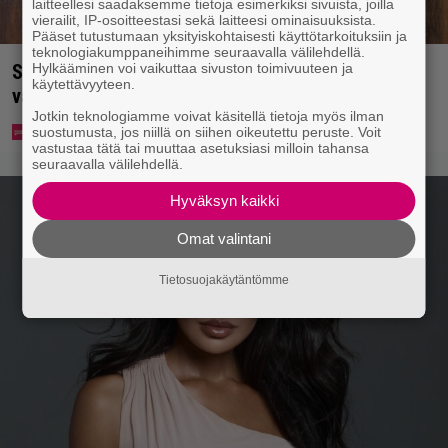
laitteellesi saadaksemme tietoja esimerkiksi sivuista, joilla
vierailit, IP-osoitteestasi sekä laitteesi ominaisuuksista.
Pääset tutustumaan yksityiskohtaisesti käyttötarkoituksiin ja
teknologiakumppaneihimme seuraavalla välilehdellä.
Hylkääminen voi vaikuttaa sivuston toimivuuteen ja
Syötkö perunoita näin? Tutkijat löysivät yhteyden
käytettävyyteen.
vakavaan kansansairauteen
Jotkin teknologiamme voivat käsitellä tietoja myös ilman
suostumusta, jos niillä on siihen oikeutettu peruste. Voit
vastustaa tätä tai muuttaa asetuksiasi milloin tahansa
seuraavalla välilehdellä.
Hyväksyn kaikki
Omat valintani
Tietosuojakäytäntömme