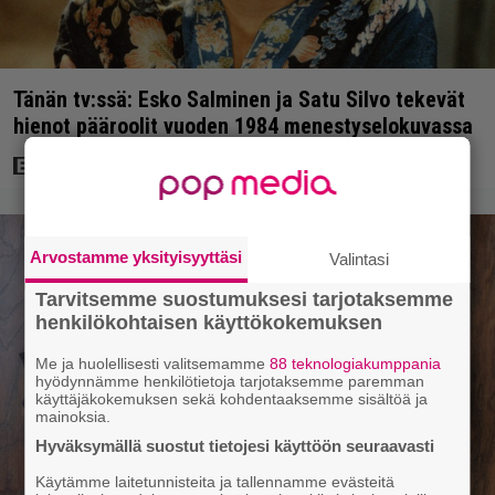
Tänän tv:ssä: Esko Salminen ja Satu Silvo tekevät
hienot pääroolit vuoden 1984 menestyselokuvassa
Arvostamme yksityisyyttäsi
Valintasi
Tarvitsemme suostumuksesi tarjotaksemme
henkilökohtaisen käyttökokemuksen
Me ja huolellisesti valitsemamme
88 teknologiakumppania
hyödynnämme henkilötietoja tarjotaksemme paremman
käyttäjäkokemuksen sekä kohdentaaksemme sisältöä ja
mainoksia.
Hyväksymällä suostut tietojesi käyttöön seuraavasti
Käytämme laitetunnisteita ja tallennamme evästeitä