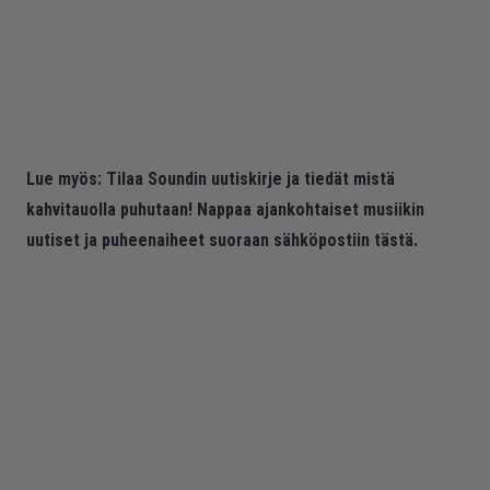
Lue myös:
Tilaa Soundin uutiskirje ja tiedät mistä
kahvitauolla puhutaan! Nappaa ajankohtaiset musiikin
uutiset ja puheenaiheet suoraan sähköpostiin tästä.