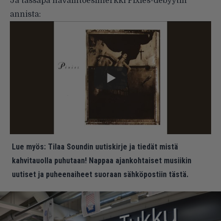
Ja tässäpä havaintoesimerkki Pixies-debyytin
annista:
Lue myös:
Tilaa Soundin uutiskirje ja tiedät mistä
kahvitauolla puhutaan! Nappaa ajankohtaiset musiikin
uutiset ja puheenaiheet suoraan sähköpostiin tästä.