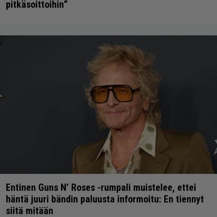
pitkäsoittoihin”
Entinen Guns N’ Roses -rumpali muistelee, ettei
häntä juuri bändin paluusta informoitu: En tiennyt
siitä mitään