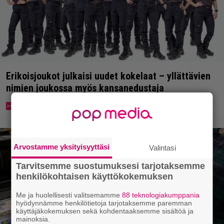
Erikoisjoukot julkaisi uudet kokelaat – yllättävien
nimien joukossa myös kansanedustaja
Arvostamme yksityisyyttäsi
Valintasi
Tarvitsemme suostumuksesi tarjotaksemme
henkilökohtaisen käyttökokemuksen
Me ja huolellisesti valitsemamme
88 teknologiakumppania
hyödynnämme henkilötietoja tarjotaksemme paremman
käyttäjäkokemuksen sekä kohdentaaksemme sisältöä ja
mainoksia.