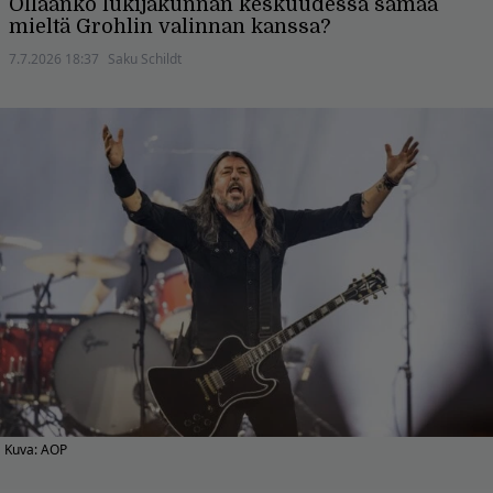
Ollaanko lukijakunnan keskuudessa samaa
mieltä Grohlin valinnan kanssa?
7.7.2026 18:37
Saku Schildt
Kuva: AOP