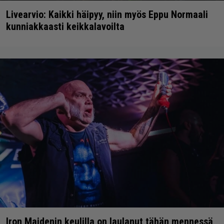
Livearvio: Kaikki häipyy, niin myös Eppu Normaali
kunniakkaasti keikkalavoilta
Iron Maidenin keulilla on laulanut tähän mennessä