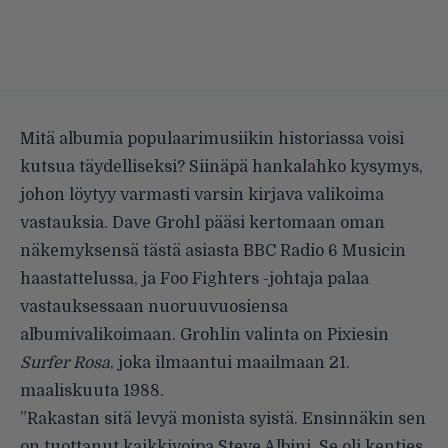
Mitä albumia populaarimusiikin historiassa voisi
kutsua täydelliseksi? Siinäpä hankalahko kysymys,
johon löytyy varmasti varsin kirjava valikoima
vastauksia. Dave Grohl pääsi kertomaan oman
näkemyksensä tästä asiasta
BBC Radio 6 Musicin
haastattelussa, ja Foo Fighters -johtaja palaa
vastauksessaan nuoruuvuosiensa
albumivalikoimaan. Grohlin valinta on Pixiesin
Surfer Rosa
, joka ilmaantui maailmaan 21.
maaliskuuta 1988.
”Rakastan sitä levyä monista syistä. Ensinnäkin sen
on tuottanut kaikkivoipa Steve Albini. Se oli kenties