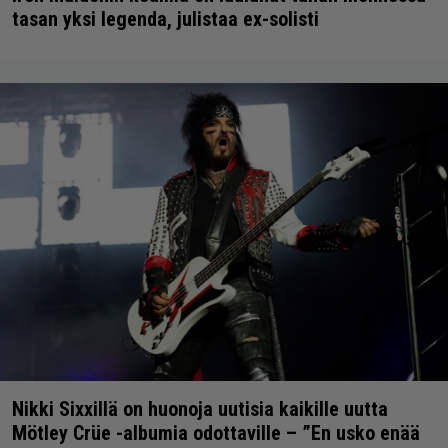
tasan yksi legenda, julistaa ex-solisti
Nikki Sixxillä on huonoja uutisia kaikille uutta
Mötley Crüe -albumia odottaville – ”En usko enää