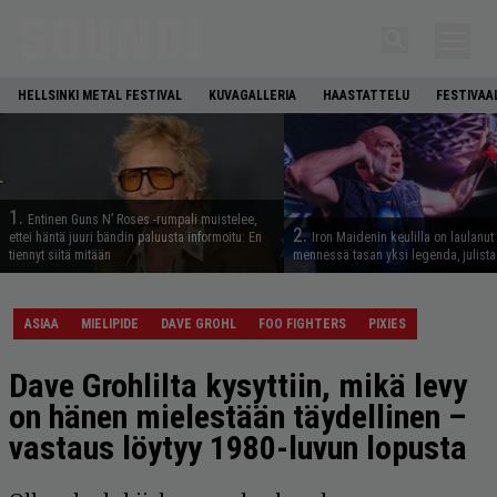
HELLSINKI METAL FESTIVAL
KUVAGALLERIA
HAASTATTELU
FESTIVAA
1.
Entinen Guns N’ Roses -rumpali muistelee,
2.
ettei häntä juuri bändin paluusta informoitu: En
Iron Maidenin keulilla on laulanut
tiennyt siitä mitään
mennessä tasan yksi legenda, julistaa
ASIAA
MIELIPIDE
DAVE GROHL
FOO FIGHTERS
PIXIES
Dave Grohlilta kysyttiin, mikä levy
on hänen mielestään täydellinen –
vastaus löytyy 1980-luvun lopusta