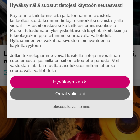
Hyväksymällä suostut tietojesi käyttöön seuraavasti
Käytämme laitetunnisteita ja tallennamme evästeitä
laitteellesi saadaksemme tietoja esimerkiksi sivuista, joilla
vierailit, IP-osoitteestasi sekä laitteesi ominaisuuksista.
Pääset tutustumaan yksityiskohtaisesti käyttötarkoituksiin ja
teknologiakumppaneihimme seuraavalla välilehdellä.
Hylkääminen voi vaikuttaa sivuston toimivuuteen ja
käytettävyyteen.
Lapset ostivat isälle lahjaksi arvan – päävoitto tuli,
Jotkin teknologiamme voivat käsitellä tietoja myös ilman
mutta miten sitten kävikään
suostumusta, jos niillä on siihen oikeutettu peruste. Voit
vastustaa tätä tai muuttaa asetuksiasi milloin tahansa
seuraavalla välilehdellä.
Hyväksyn kaikki
Omat valintani
Tietosuojakäytäntömme