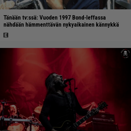
Tänään tv:ssä: Vuoden 1997 Bond-leffassa
nähdään hämmenttävän nykyaikainen kännykkä