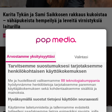
Karita Tykän ja Sami Saikkosen rakkaus kukoistaa
– vähäpukeista hempeilyä ja leveitä virnistyksiä
laiturilla
Arvostamme yksityisyyttäsi
Valintasi
Tarvitsemme suostumuksesi tarjotaksemme
henkilökohtaisen käyttökokemuksen
Me ja huolellisesti valitsemamme
88 teknologiakumppania
hyödynnämme henkilötietoja tarjotaksemme paremman
käyttäjäkokemuksen sekä kohdentaaksemme sisältöä ja
mainoksia.
Hyväksymällä suostut tietojesi käyttöön seuraavasti
Käytämme laitetunnisteita ja tallennamme evästeitä
laitteellesi saadaksemme tietoja esimerkiksi sivuista, joilla