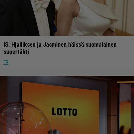
IS: Hjalliksen ja Jasminen häissä suomalainen
supertähti