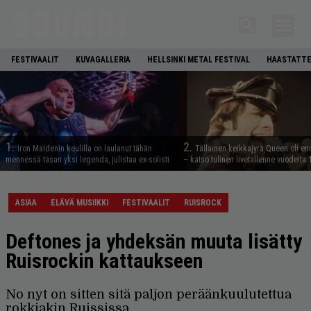
FESTIVAALIT
KUVAGALLERIA
HELLSINKI METAL FESTIVAL
HAASTATTE
1.
2.
Iron Maidenin keulilla on laulanut tähän
Tällainen keikkajyrä Queen oli e
mennessä tasan yksi legenda, julistaa ex-solisti
– katso tulinen livetallenne vuodelta
ASIAA
ELÄVÄ MUSIIKKI
FESTIVAALIT
RUISROCK
Deftones ja yhdeksän muuta lisätty
Ruisrockin kattaukseen
No nyt on sitten sitä paljon peräänkuulutettua
rokkiakin Ruississa.