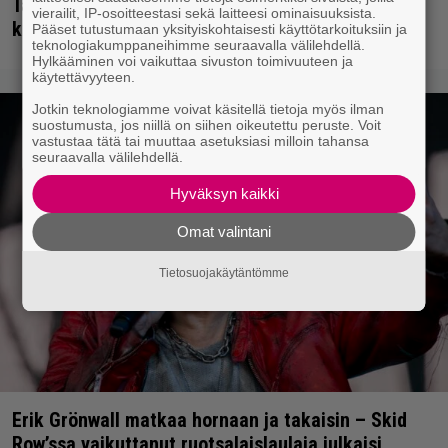
Tällainen keikkajyrä Queen oli ennen vanhaan –
vierailit, IP-osoitteestasi sekä laitteesi ominaisuuksista.
katso tulinen livetallenne vuodelta 1979
Pääset tutustumaan yksityiskohtaisesti käyttötarkoituksiin ja
teknologiakumppaneihimme seuraavalla välilehdellä.
Hylkääminen voi vaikuttaa sivuston toimivuuteen ja
käytettävyyteen.
Jotkin teknologiamme voivat käsitellä tietoja myös ilman
suostumusta, jos niillä on siihen oikeutettu peruste. Voit
vastustaa tätä tai muuttaa asetuksiasi milloin tahansa
seuraavalla välilehdellä.
Hyväksyn kaikki
Omat valintani
Tietosuojakäytäntömme
Erik Grönwall matkaa hornaan ja takaisin – Skid
Row’ssa vaikuttanut ruotsalaislaulaja julkaisi