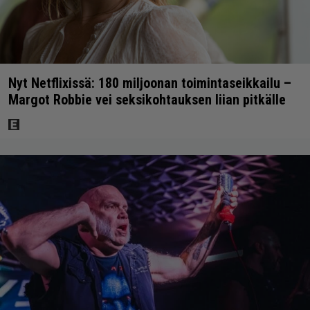
Nyt Netflixissä: 180 miljoonan toimintaseikkailu –
Margot Robbie vei seksikohtauksen liian pitkälle