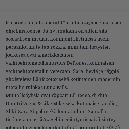
Ruisrock on julkistanut 10 uutta lisäystä ensi kesän
ohjelmistoonsa. Ja nyt mukana on sitten sitä
sosiaalisen median kommenttiketjuissa usein
peräänkuulutettua rokkia, nimittäin lisäysten
joukossa ovat amerikkalainen
vaihtoehtometallisuuruus Deftones, kotimaisen
vaihtoehtometallin veteraani Sara, heviä ja räppiä
yhdistelevä Lähiöbotox sekä kotimainen modernin
metallin tulokas Luna Kills.
Muita lisäyksiä ovat räppäri Lil Tecca, dj-duo
Dimitri Vegas & Like Mike sekä kotimaiset Joalin,
Sliki, Sara Siipola sekä louna0nline. Samalla
tiedotetaan, että Axwellin esiintymispäivä siirtyy
aikataulusyistä lauantailta (5.7.) sunnuntaille (6.7.).