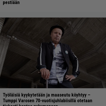
pestiään
Työläisiä kyykytetään ja maaseutu köyhtyy –
Tumppi Varosen 70-vuotisjuhlabiisillä otetaan