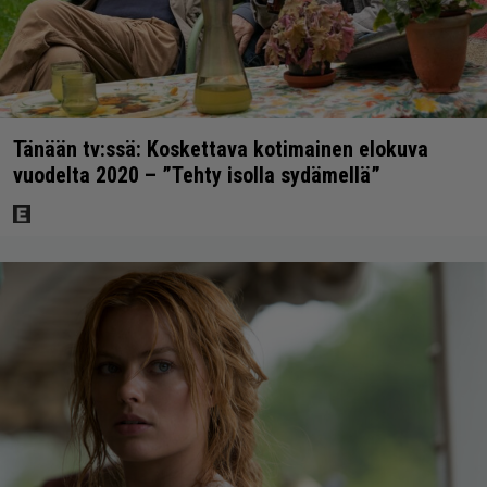
Tänään tv:ssä: Koskettava kotimainen elokuva
vuodelta 2020 – ”Tehty isolla sydämellä”