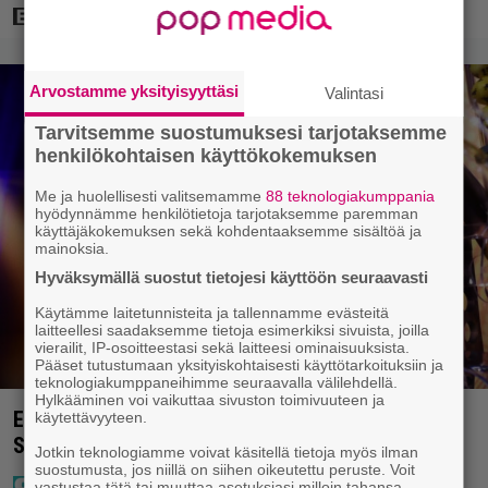
Arvostamme yksityisyyttäsi
Valintasi
Tarvitsemme suostumuksesi tarjotaksemme
henkilökohtaisen käyttökokemuksen
Me ja huolellisesti valitsemamme
88 teknologiakumppania
hyödynnämme henkilötietoja tarjotaksemme paremman
käyttäjäkokemuksen sekä kohdentaaksemme sisältöä ja
mainoksia.
Hyväksymällä suostut tietojesi käyttöön seuraavasti
Käytämme laitetunnisteita ja tallennamme evästeitä
laitteellesi saadaksemme tietoja esimerkiksi sivuista, joilla
vierailit, IP-osoitteestasi sekä laitteesi ominaisuuksista.
Pääset tutustumaan yksityiskohtaisesti käyttötarkoituksiin ja
teknologiakumppaneihimme seuraavalla välilehdellä.
Hylkääminen voi vaikuttaa sivuston toimivuuteen ja
Eurojackpotissa poksahti 32,7 miljoonaa, ja tänne
käytettävyyteen.
Suomen isoin voitto meni
Jotkin teknologiamme voivat käsitellä tietoja myös ilman
suostumusta, jos niillä on siihen oikeutettu peruste. Voit
vastustaa tätä tai muuttaa asetuksiasi milloin tahansa