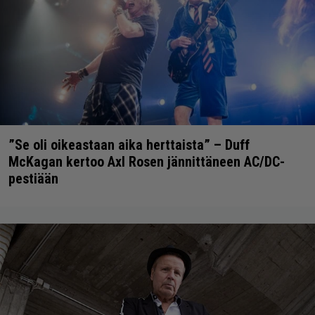
”Se oli oikeastaan aika herttaista” – Duff
McKagan kertoo Axl Rosen jännittäneen AC/DC-
pestiään