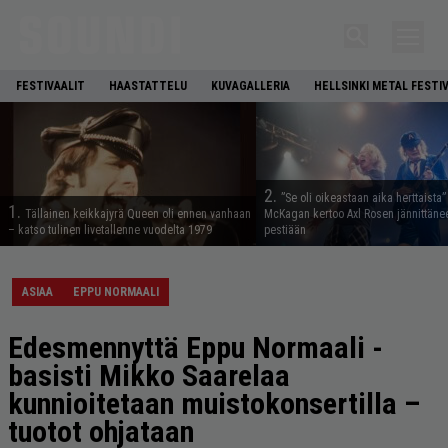
FESTIVAALIT
HAASTATTELU
KUVAGALLERIA
HELLSINKI METAL FESTI
2.
”Se oli oikeastaan aika herttaista”
1.
Tällainen keikkajyrä Queen oli ennen vanhaan
McKagan kertoo Axl Rosen jännittäne
– katso tulinen livetallenne vuodelta 1979
pestiään
ASIAA
EPPU NORMAALI
Edesmennyttä Eppu Normaali -
basisti Mikko Saarelaa
kunnioitetaan muistokonsertilla –
tuotot ohjataan