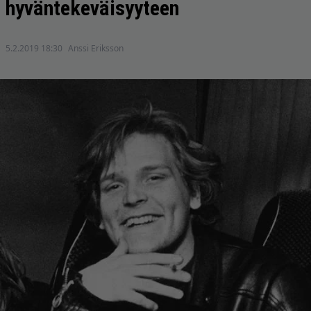
hyväntekeväisyyteen
5.2.2019 18:30
Anssi Eriksson