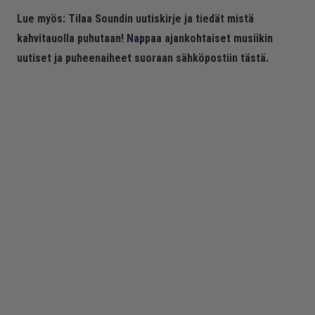
Lue myös:
Tilaa Soundin uutiskirje ja tiedät mistä
kahvitauolla puhutaan! Nappaa ajankohtaiset musiikin
uutiset ja puheenaiheet suoraan sähköpostiin tästä.