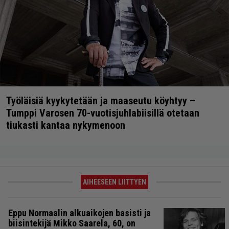
Työläisiä kyykytetään ja maaseutu köyhtyy –
Tumppi Varosen 70-vuotisjuhlabiisillä otetaan
tiukasti kantaa nykymenoon
AIHEESEEN LIITTYEN
Eppu Normaalin alkuaikojen basisti ja
biisintekijä Mikko Saarela, 60, on