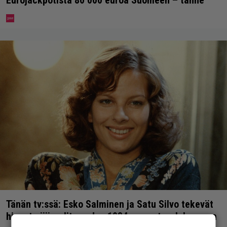
Eurojackpotista 80 000 euroa Suomeen – tänne
Tänän tv:ssä: Esko Salminen ja Satu Silvo tekevät
hienot pääroolit vuoden 1984 menestyselokuvassa