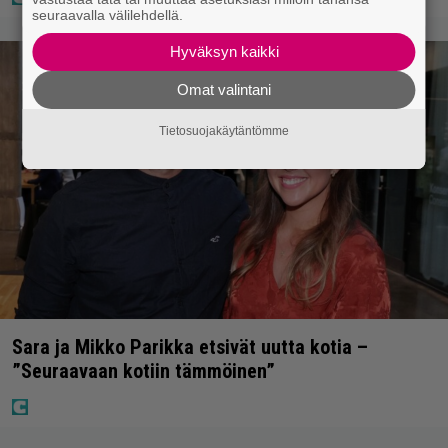
seuraavalla välilehdellä.
Hyväksyn kaikki
Omat valintani
Tietosuojakäytäntömme
Sara ja Mikko Parikka etsivät uutta kotia –
”Seuraavaan kotiin tämmöinen”