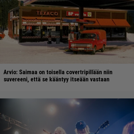
Arvio: Saimaa on toisella covertripillään niin
suvereeni, että se kääntyy itseään vastaan