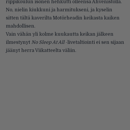
rippikoulun isonen hehkutti olleensa Ahvenistolla.
No, nielin kiukkuni ja harmitukseni, ja kyselin
sitten tältä kaverilta Motörheadin keikasta kaiken
mahdollisen.
Vain vähän yli kolme kuukautta keikan jälkeen
ilmestynyt
No Sleep At All
-livetaltiointi ei sen sijaan
jäänyt herra Viikatteelta väliin.