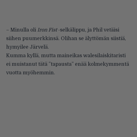
– Minulla oli
Iron Fist
-selkälippu, ja Phil vetäisi
siihen puumerkkinsä. Olihan se älyttömän siistiä,
hymyilee Järvelä.
Kumma kyllä, mutta maineikas walesilaiskitaristi
ei muistanut tätä ”tapausta” enää kolmekymmentä
vuotta myöhemmin.