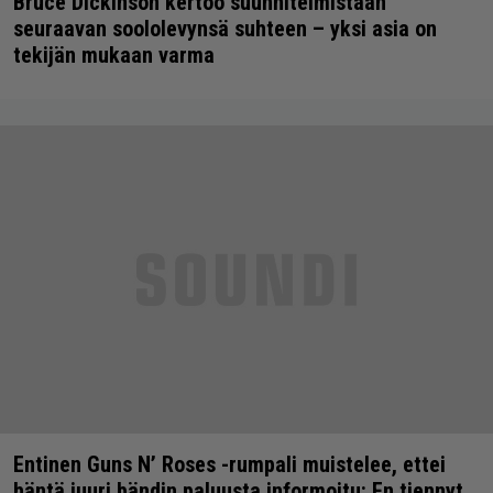
Bruce Dickinson kertoo suunnitelmistaan
seuraavan soololevynsä suhteen – yksi asia on
tekijän mukaan varma
Entinen Guns N’ Roses -rumpali muistelee, ettei
häntä juuri bändin paluusta informoitu: En tiennyt