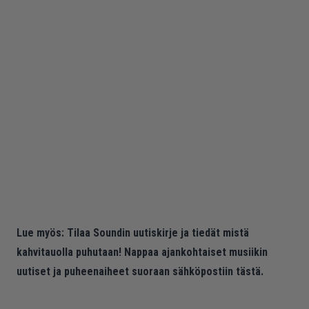
Lue myös:
Tilaa Soundin uutiskirje ja tiedät mistä
kahvitauolla puhutaan! Nappaa ajankohtaiset musiikin
uutiset ja puheenaiheet suoraan sähköpostiin tästä.