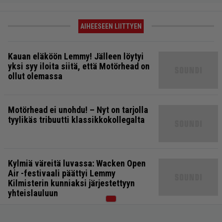
AIHEESEEN LIITTYEN
Kauan eläköön Lemmy! Jälleen löytyi
yksi syy iloita siitä, että Motörhead on
ollut olemassa
Motörhead ei unohdu! – Nyt on tarjolla
tyylikäs tribuutti klassikkokollegalta
Kylmiä väreitä luvassa: Wacken Open
Air -festivaali päättyi Lemmy
Kilmisterin kunniaksi järjestettyyn
yhteislauluun