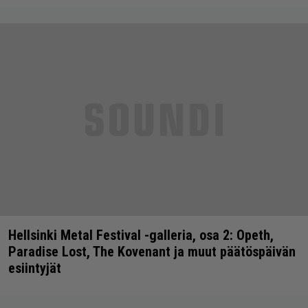
Hellsinki Metal Festival -galleria, osa 2: Opeth,
Paradise Lost, The Kovenant ja muut päätöspäivän
esiintyjät