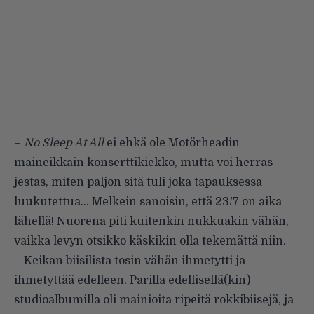
–
No Sleep At All
ei ehkä ole Motörheadin
maineikkain konserttikiekko, mutta voi herras
jestas, miten paljon sitä tuli joka tapauksessa
luukutettua… Melkein sanoisin, että 23/7 on aika
lähellä! Nuorena piti kuitenkin nukkuakin vähän,
vaikka levyn otsikko käskikin olla tekemättä niin.
– Keikan biisilista tosin vähän ihmetytti ja
ihmetyttää edelleen. Parilla edellisellä(kin)
studioalbumilla oli mainioita ripeitä rokkibiisejä, ja