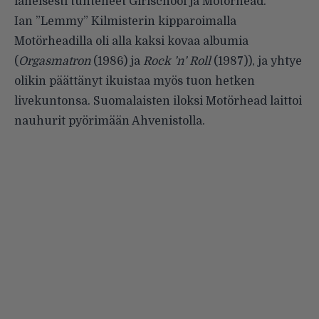
läheisesti tunteneet Girlschool ja Motörhead.
Ian ”Lemmy” Kilmisterin kipparoimalla
Motörheadilla oli alla kaksi kovaa albumia
(
Orgasmatron
(1986) ja
Rock ’n’ Roll
(1987)), ja yhtye
olikin päättänyt ikuistaa myös tuon hetken
livekuntonsa. Suomalaisten iloksi Motörhead laittoi
nauhurit pyörimään Ahvenistolla.