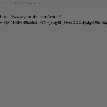
15.10.2018 12:02
Timo Isoaho
https://www.youtube.com/watch?
v=Q2t1HSPkB9k&list=PLNHJ9ojy8h_Ow5OOOdyxJgvU9im8q