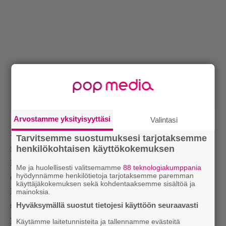
Arvostamme yksityisyyttäsi
Valintasi
– Korpiklaani soitti viime kesänä Summer Breeze -
Tarvitsemme suostumuksesi tarjotaksemme
henkilökohtaisen käyttökokemuksen
festarilla Saksassa ja Phil Campbell And The
Bastard Sons -bändin pukuhuone oli siinä meidän
Me ja huolellisesti valitsemamme
88 teknologiakumppania
hyödynnämme henkilötietoja tarjotaksemme paremman
orkesterin kopin vieressä. Kysyin sitten huvikseni
käyttäjäkokemuksen sekä kohdentaaksemme sisältöä ja
Phililtä, että onkohan herralla mitään mielikuvia
mainoksia.
Hyväksymällä suostut tietojesi käyttöön seuraavasti
siitä, kun hän meni sotkemaan puolitoista metriä
pitkän (tai lyhyen) 14-vuotiaan suomalaisen
Käytämme laitetunnisteita ja tallennamme evästeitä