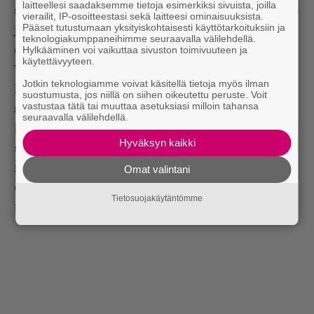
laitteellesi saadaksemme tietoja esimerkiksi sivuista, joilla
siilitukan selkälipun heinäkuun alussa 1988… Ihme
vierailit, IP-osoitteestasi sekä laitteesi ominaisuuksista.
Pääset tutustumaan yksityiskohtaisesti käyttötarkoituksiin ja
juttu, mutta sehän ei muistanut tätä juttua
teknologiakumppaneihimme seuraavalla välilehdellä.
Hylkääminen voi vaikuttaa sivuston toimivuuteen ja
ollenkaan, ja minä muistan sen kuin eilisen päivän!
käytettävyyteen.
Viidestoista lokakuuta on muutenkin melkoisen
Jotkin teknologiamme voivat käsitellä tietoja myös ilman
legendaarinen metallipäivä, kun sitä katselee
suostumusta, jos niillä on siihen oikeutettu peruste. Voit
vastustaa tätä tai muuttaa asetuksiasi milloin tahansa
suomalaisesta näkökulmasta. Tasan
seuraavalla välilehdellä.
kolmekymmentä vuotta sitten muuan Metallica
Hyväksyn kaikki
saapui Helsingin jäähalliin Damaged Justice -
maailmankiertueella, ja paukautti sellaisen keikan,
Omat valintani
että esimerkiksi yllekirjoittanut ei ole vieläkään
Tietosuojakäytäntömme
toipunut siitä. Aiheesta enemmän
täällä
.