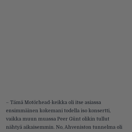
– Tämä Motörhead-keikka oli itse asiassa
ensimmäinen kokemani todella iso konsertti,
vaikka muun muassa
Peer Günt
olikin tullut
nähtyä aikaisemmin. No, Ahveniston tunnelma oli