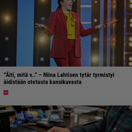
”Äiti, mitä v…” – Niina Lahtisen tytär tyrmistyi
äidistään otetusta kansikuvasta