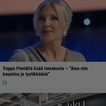
Vappu Pimiältä lisää lomakuvia – ”Aina niin
kauniina ja tyylikkäänä”