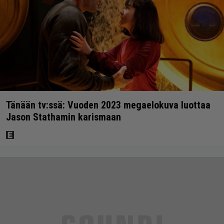
Tänään tv:ssä: Vuoden 2023 megaelokuva luottaa
Jason Stathamin karismaan