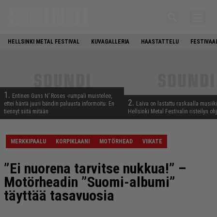
HELLSINKI METAL FESTIVAL
KUVAGALLERIA
HAASTATTELU
FESTIVAA
1.
Entinen Guns N’ Roses -rumpali muistelee,
2.
ettei häntä juuri bändin paluusta informoitu: En
Laiva on lastattu raskaalla musiiki
tiennyt siitä mitään
Hellsinki Metal Festivalin risteilyn oh
MERKKIPAALU
KORPIKLAANI
MOTÖRHEAD
VIIKATE
”Ei nuorena tarvitse nukkua!” –
Motörheadin ”Suomi-albumi”
täyttää tasavuosia