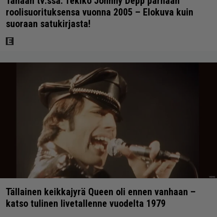
Tänään tv:ssä: Tekikö Johnny Depp parhaan
roolisuorituksensa vuonna 2005 – Elokuva kuin
suoraan satukirjasta!
Tällainen keikkajyrä Queen oli ennen vanhaan –
katso tulinen livetallenne vuodelta 1979