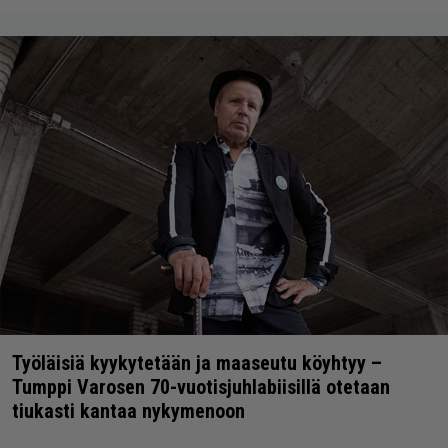
Työläisiä kyykytetään ja maaseutu köyhtyy –
Tumppi Varosen 70-vuotisjuhlabiisillä otetaan
tiukasti kantaa nykymenoon