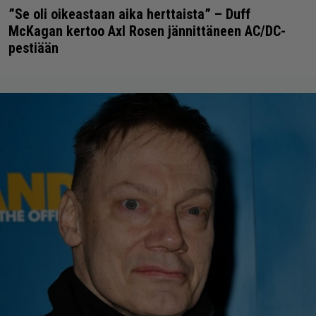
”Se oli oikeastaan aika herttaista” – Duff
McKagan kertoo Axl Rosen jännittäneen AC/DC-
pestiään