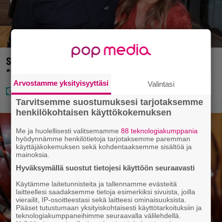
Sara ja Mikko Parikka etsivät uutta kotia –
”Seuraavaan kotiin tämmöinen”
Arvostamme yksityisyyttäsi
Valintasi
Tarvitsemme suostumuksesi tarjotaksemme
henkilökohtaisen käyttökokemuksen
Me ja huolellisesti valitsemamme
88 teknologiakumppania
hyödynnämme henkilötietoja tarjotaksemme paremman
käyttäjäkokemuksen sekä kohdentaaksemme sisältöä ja
mainoksia.
Hyväksymällä suostut tietojesi käyttöön seuraavasti
Käytämme laitetunnisteita ja tallennamme evästeitä
laitteellesi saadaksemme tietoja esimerkiksi sivuista, joilla
vierailit, IP-osoitteestasi sekä laitteesi ominaisuuksista.
Pääset tutustumaan yksityiskohtaisesti käyttötarkoituksiin ja
teknologiakumppaneihimme seuraavalla välilehdellä.