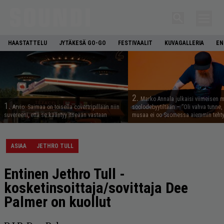
HAASTATTELU
JYTÄKESÄ GO-GO
FESTIVAALIT
KUVAGALLERIA
EN
2.
Marko Annala julkaisi viimeisen m
1.
Arvio: Saimaa on toisella covertripillään niin
soolodebyytiltään – ”Oli vahva tunne, e
suvereeni, että se kääntyy itseään vastaan
musaa ei oo Suomessa aiemmin tehty
ASIAA
JETHRO TULL
Entinen Jethro Tull -
kosketinsoittaja/sovittaja Dee
Palmer on kuollut