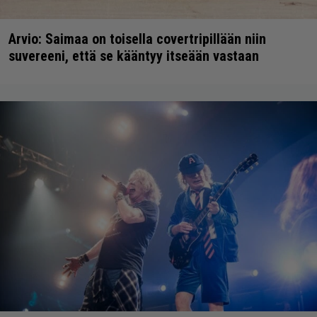
Arvio: Saimaa on toisella covertripillään niin
suvereeni, että se kääntyy itseään vastaan