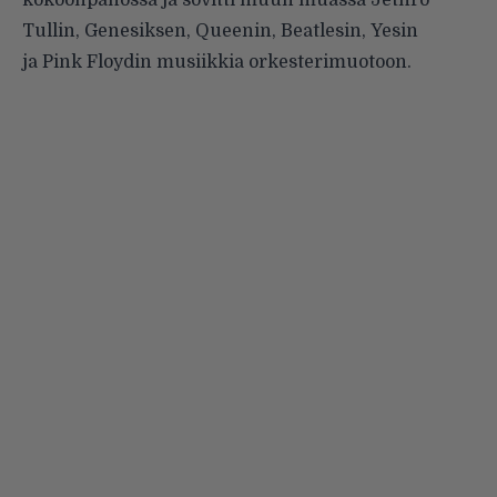
kokoonpanossa ja sovitti muun muassa Jethro
Tullin, Genesiksen, Queenin, Beatlesin, Yesin
ja Pink Floydin musiikkia orkesterimuotoon.