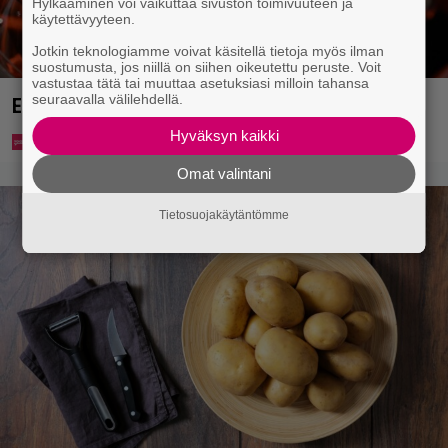
Hylkääminen voi vaikuttaa sivuston toimivuuteen ja
käytettävyyteen.
Jotkin teknologiamme voivat käsitellä tietoja myös ilman
suostumusta, jos niillä on siihen oikeutettu peruste. Voit
vastustaa tätä tai muuttaa asetuksiasi milloin tahansa
seuraavalla välilehdellä.
Eurojackpotista 80 000 euroa Suomeen – tänne
Hyväksyn kaikki
Omat valintani
Tietosuojakäytäntömme