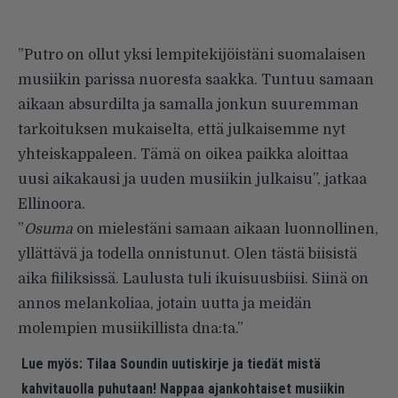
”Putro on ollut yksi lempitekijöistäni suomalaisen
musiikin parissa nuoresta saakka. Tuntuu samaan
aikaan absurdilta ja samalla jonkun suuremman
tarkoituksen mukaiselta, että julkaisemme nyt
yhteiskappaleen. Tämä on oikea paikka aloittaa
uusi aikakausi ja uuden musiikin julkaisu”, jatkaa
Ellinoora.
”
Osuma
on mielestäni samaan aikaan luonnollinen,
yllättävä ja todella onnistunut. Olen tästä biisistä
aika fiiliksissä. Laulusta tuli ikuisuusbiisi. Siinä on
annos melankoliaa, jotain uutta ja meidän
molempien musiikillista dna:ta.”
Lue myös:
Tilaa Soundin uutiskirje ja tiedät mistä
kahvitauolla puhutaan! Nappaa ajankohtaiset musiikin