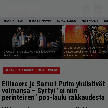
HAASTATTELU
JYTÄKESÄ GO-GO
KUVAGALLERIA
FESTIVAALIT
EN
2.
Uusi superbändi on syntynyt –
1.
Weezer-fanien pitkä odotus päättyy: yhtye
Vaihtoehtorockin tekijämiehistä koos
tulee Suomeen
esittäytyy ep:n merkeissä
ÄÄNTÄ
ELLINOORA
SAMULI PUTRO
Ellinoora ja Samuli Putro yhdistivät
voimansa – Syntyi ”ei niin
perinteinen” pop-laulu rakkaudesta