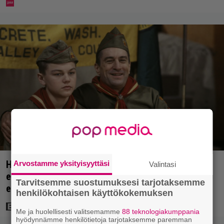
Huippuleffa suoratoistossa: DiCaprion
Arvostamme yksityisyyttäsi
Valintasi
ensimmäinen päärooli – ja Tobey Maguiren
Tarvitsemme suostumuksesi tarjotaksemme
ensimmäinen elokuvaesiintyminen
henkilökohtaisen käyttökokemuksen
Me ja huolellisesti valitsemamme
88 teknologiakumppania
hyödynnämme henkilötietoja tarjotaksemme paremman