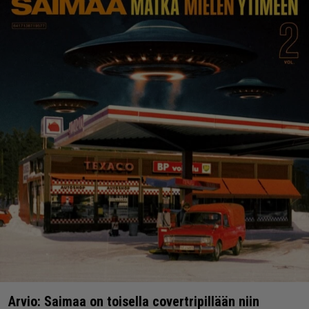
Arvio: Saimaa on toisella covertripillään niin