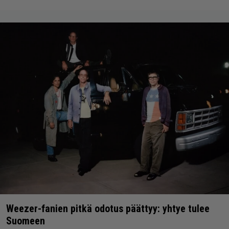
Weezer-fanien pitkä odotus päättyy: yhtye tulee
Suomeen