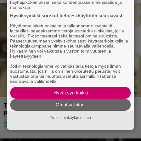
käyttäjäkokemuksen sekä kohdentaaksemme sisältöä ja
mainoksia.
Hyväksymällä suostut tietojesi käyttöön seuraavasti
Käytämme laitetunnisteita ja tallennamme evästeitä
laitteellesi saadaksemme tietoja esimerkiksi sivuista, joilla
vierailit, IP-osoitteestasi sekä laitteesi ominaisuuksista.
Pääset tutustumaan yksityiskohtaisesti käyttötarkoituksiin ja
teknologiakumppaneihimme seuraavalla välilehdellä.
Hylkääminen voi vaikuttaa sivuston toimivuuteen ja
käytettävyyteen.
Jotkin teknologiamme voivat käsitellä tietoja myös ilman
suostumusta, jos niillä on siihen oikeutettu peruste. Voit
vastustaa tätä tai muuttaa asetuksiasi milloin tahansa
seuraavalla välilehdellä.
Hyväksyn kaikki
Omat valintani
Tältä näyttää Vappu Pimiän perhelomalla
Portugalissa – ”Kaunis mekko”
Tietosuojakäytäntömme