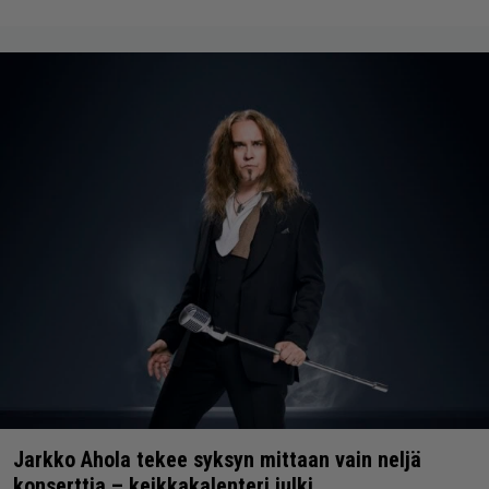
Jarkko Ahola tekee syksyn mittaan vain neljä
konserttia – keikkakalenteri julki