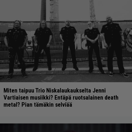
Miten taipuu Trio Niskalaukaukselta Jenni
Vartiaisen musiikki? Entäpä ruotsalainen death
metal? Pian tämäkin selviää