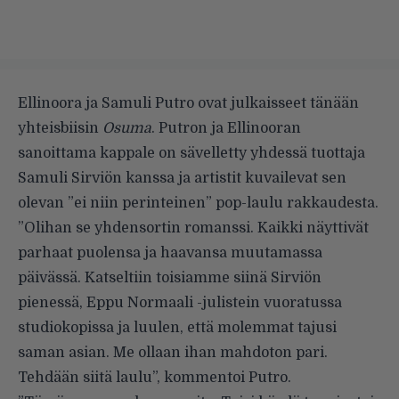
Ellinoora ja Samuli Putro ovat julkaisseet tänään
yhteisbiisin
Osuma
. Putron ja Ellinooran
sanoittama kappale on sävelletty yhdessä tuottaja
Samuli Sirviön kanssa ja artistit kuvailevat sen
olevan ”ei niin perinteinen” pop-laulu rakkaudesta.
”Olihan se yhdensortin romanssi. Kaikki näyttivät
parhaat puolensa ja haavansa muutamassa
päivässä. Katseltiin toisiamme siinä Sirviön
pienessä, Eppu Normaali -julistein vuoratussa
studiokopissa ja luulen, että molemmat tajusi
saman asian. Me ollaan ihan mahdoton pari.
Tehdään siitä laulu”, kommentoi Putro.