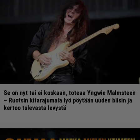
Se on nyt tai ei koskaan, toteaa Yngwie Malmsteen
– Ruotsin kitarajumala lyö pöytään uuden biisin ja
kertoo tulevasta levystä