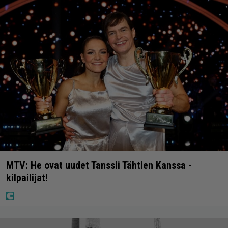
MTV: He ovat uudet Tanssii Tähtien Kanssa -
kilpailijat!