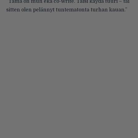
”Tämä on mun eka co-write. Taisi käydä tuuri – tai
sitten olen pelännyt tuntematonta turhan kauan.”