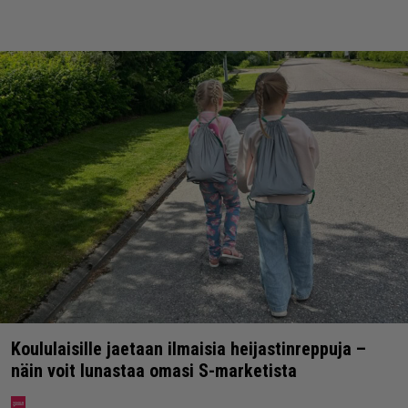
Koululaisille jaetaan ilmaisia heijastinreppuja –
näin voit lunastaa omasi S-marketista