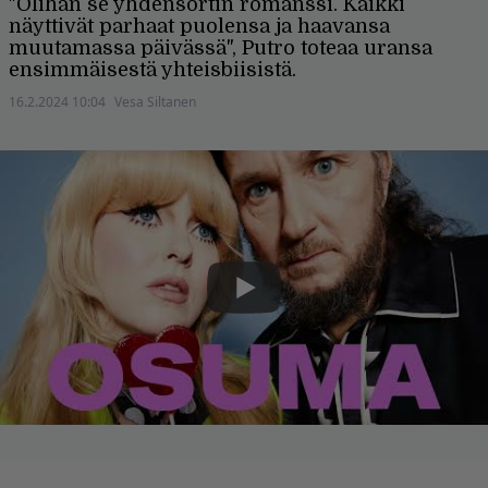
"Olihan se yhdensortin romanssi. Kaikki
näyttivät parhaat puolensa ja haavansa
muutamassa päivässä", Putro toteaa uransa
ensimmäisestä yhteisbiisistä.
16.2.2024 10:04
Vesa Siltanen