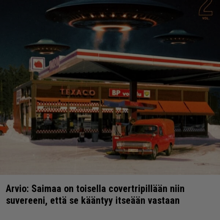
Arvio: Saimaa on toisella covertripillään niin
suvereeni, että se kääntyy itseään vastaan