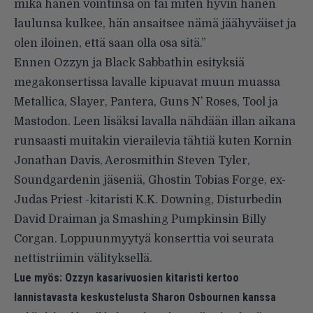
mikä hänen vointinsa on tai miten hyvin hänen
laulunsa kulkee, hän ansaitsee nämä jäähyväiset ja
olen iloinen, että saan olla osa sitä.”
Ennen Ozzyn ja Black Sabbathin esityksiä
megakonsertissa lavalle kipuavat muun muassa
Metallica, Slayer, Pantera, Guns N’ Roses, Tool ja
Mastodon. Leen lisäksi lavalla nähdään illan aikana
runsaasti muitakin vierailevia tähtiä kuten Kornin
Jonathan Davis, Aerosmithin Steven Tyler,
Soundgardenin jäseniä, Ghostin Tobias Forge, ex-
Judas Priest -kitaristi K.K. Downing, Disturbedin
David Draiman ja Smashing Pumpkinsin Billy
Corgan. Loppuunmyytyä konserttia voi seurata
nettistriimin välityksellä
.
Lue myös:
Ozzyn kasarivuosien kitaristi kertoo
lannistavasta keskustelusta Sharon Osbournen kanssa