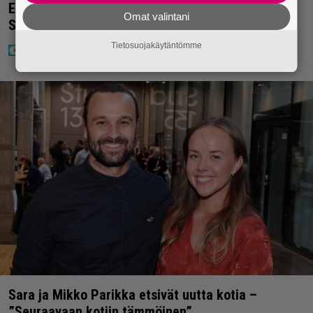
Eurojackpotissa poksahti 32,7 miljoonaa, ja tänne
Omat valintani
Suomen isoin voitto meni
Tietosuojakäytäntömme
Sara ja Mikko Parikka etsivät uutta kotia –
”Seuraavaan kotiin tämmöinen”