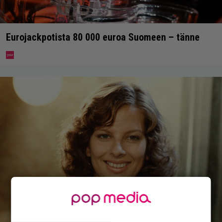
Eurojackpotista 80 000 euroa Suomeen – tänne