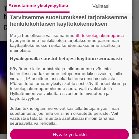
Arvostamme yksityisyyttäsi
Valintasi
Tänän tv:ssä: Esko Salminen ja Satu Silvo tekevät
hienot pääroolit vuoden 1984 menestyselokuvassa
Tarvitsemme suostumuksesi tarjotaksemme
henkilökohtaisen käyttökokemuksen
Me ja huolellisesti valitsemamme
88 teknologiakumppania
hyödynnämme henkilötietoja tarjotaksemme paremman
käyttäjäkokemuksen sekä kohdentaaksemme sisältöä ja
mainoksia.
Hyväksymällä suostut tietojesi käyttöön seuraavasti
Käytämme laitetunnisteita ja tallennamme evästeitä
laitteellesi saadaksemme tietoja esimerkiksi sivuista, joilla
vierailit, IP-osoitteestasi sekä laitteesi ominaisuuksista.
Pääset tutustumaan yksityiskohtaisesti käyttötarkoituksiin ja
teknologiakumppaneihimme seuraavalla välilehdellä.
Hylkääminen voi vaikuttaa sivuston toimivuuteen ja
käytettävyyteen.
Jotkin teknologiamme voivat käsitellä tietoja myös ilman
suostumusta, jos niillä on siihen oikeutettu peruste. Voit
vastustaa tätä tai muuttaa asetuksiasi milloin tahansa
seuraavalla välilehdellä.
Hyväksyn kaikki