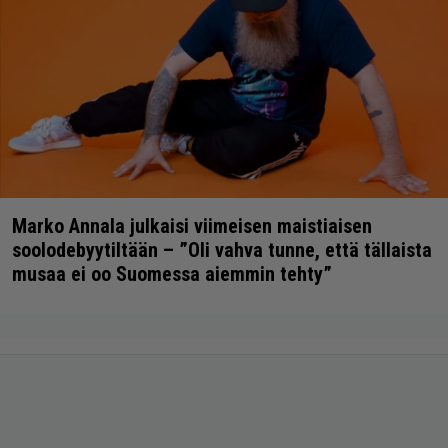
Marko Annala julkaisi viimeisen maistiaisen
soolodebyytiltään – ”Oli vahva tunne, että tällaista
musaa ei oo Suomessa aiemmin tehty”