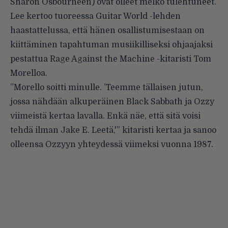
Sharon Osbourneen) ovat olleet melko tulehtuneet.
Lee kertoo tuoreessa Guitar World -lehden
haastattelussa, että hänen osallistumisestaan on
kiittäminen tapahtuman musiikilliseksi ohjaajaksi
pestattua Rage Against the Machine -kitaristi Tom
Morelloa.
”Morello soitti minulle. ’Teemme tällaisen jutun,
jossa nähdään alkuperäinen Black Sabbath ja Ozzy
viimeistä kertaa lavalla. Enkä näe, että sitä voisi
tehdä ilman Jake E. Leetä,'”
kitaristi kertaa
ja sanoo
olleensa Ozzyyn yhteydessä viimeksi vuonna 1987.