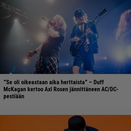
”Se oli oikeastaan aika herttaista” – Duff
McKagan kertoo Axl Rosen jännittäneen AC/DC-
pestiään